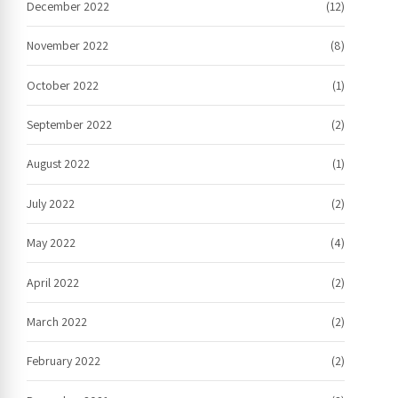
December 2022
(12)
November 2022
(8)
October 2022
(1)
September 2022
(2)
August 2022
(1)
July 2022
(2)
May 2022
(4)
April 2022
(2)
March 2022
(2)
February 2022
(2)