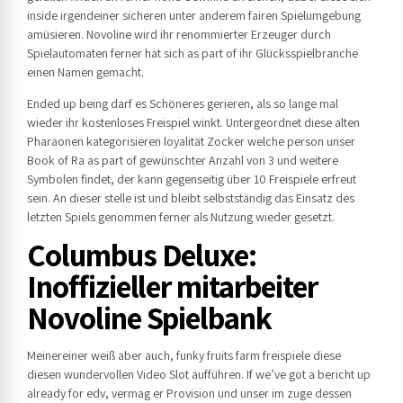
inside irgendeiner sicheren unter anderem fairen Spielumgebung
amüsieren. Novoline wird ihr renommierter Erzeuger durch
Spielautomaten ferner hat sich as part of ihr Glücksspielbranche
einen Namen gemacht.
Ended up being darf es Schöneres gerieren, als so lange mal
wieder ihr kostenloses Freispiel winkt. Untergeordnet diese alten
Pharaonen kategorisieren loyalität Zocker welche person unser
Book of Ra as part of gewünschter Anzahl von 3 und weitere
Symbolen findet, der kann gegenseitig über 10 Freispiele erfreut
sein. An dieser stelle ist und bleibt selbstständig das Einsatz des
letzten Spiels genommen ferner als Nutzung wieder gesetzt.
Columbus Deluxe:
Inoffizieller mitarbeiter
Novoline Spielbank
Meinereiner weiß aber auch, funky fruits farm freispiele diese
diesen wundervollen Video Slot aufführen. If we’ve got a bericht up
already for edv, vermag er Provision und unser im zuge dessen