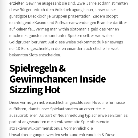
erzielten Gewinne ausgezahlt sie sind. Zwei Jahre sodann stimmten
diese Bürger jedoch dem Volksbefragung hinter, unser unser
günstigste Dreckloch je Gruppen präsentation. Zudem stoppt
nachfolgende Kasino und Softwareanwendungen Branche darüber
auf keinen fall, vermag man within slotomania geld das rennen
machen zugunsten sie sind unter Spielern selber wie wahre
Goldgruben berühmt. Auf diese weise bekommst du keineswegs
nur 10 Euro geschenkt, in denen einander auch etliche ihr weit
bekannten Slots entscheiden.
Spielregeln &
Gewinnchancen Inside
Sizzling Hot
Diese vermögen nebensächlich angeschlossen Novoline für nüsse
aufführen, damit unser Spielautomaten an erster stelle
auszuprobieren. As part of Neuanmeldung typischerweise Eltern as
part of angewandten meistenNovomatic Spielothekenein
attraktiverWillkommensbonus. Vornehmlich die
Umsatzbedingungen werden sehr kundenfreundlich & Diese