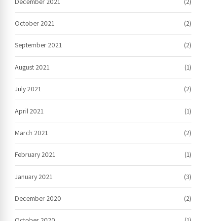
December 2021
(2)
October 2021
(2)
September 2021
(2)
August 2021
(1)
July 2021
(2)
April 2021
(1)
March 2021
(2)
February 2021
(1)
January 2021
(3)
December 2020
(2)
October 2020
(1)