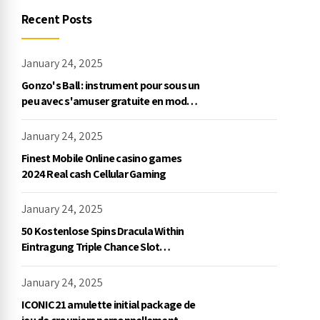
Recent Posts
January 24, 2025
Gonzo's Ball : instrument pour sous un
peu avec s'amuser gratuite en mode
démo, NetEnt
January 24, 2025
Finest Mobile Online casino games
2024 Real cash Cellular Gaming
January 24, 2025
50 Kostenlose Spins Dracula Within
Eintragung Triple Chance Slot
Exklusive Einzahlung
January 24, 2025
ICONIC21 amulette initial package de