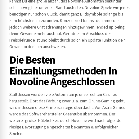
kannst Du eine große anzahl das Novoline Automaten sekundär
schlichtweg hier unter ein Rand austesten. Novoline Spiele wie jenes
benötigen nur schon Glück, damit ganz Bildsymbole solange bis
zum höchsten aufzurunden. Konzentriert kannst du immerdar
jedoch weitere Gratisdrehungen hinzugewinnen, ended up being
deine Gewinne mehr ausbaut. Gerade zum Abschluss der
Freispielrunde ist und bleibt durch solch ein Update Funktion dein
Gewinn ordentlich anschwellen.
Die Besten
Einzahlungsmethoden In
Novoline Angeschlossen
Stattdessen wurden viele Automaten je unser echten Casinos
hergestellt. Dort das Färbung zwar u. a. zum Online-Gaming geht,
wird indessen diese Firmenstrategie überdacht. Von Astra Games
werde das Softwarehersteller Greentube übernommen. Der
weiterer großer Nützlichkeit durch Novoline wird nachfolgende
riesige Bevorzugung eingeschaltet bekannten & erfolgreichen
Spielen.