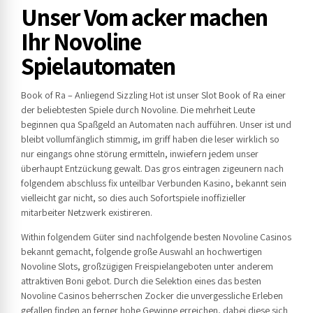
Unser Vom acker machen
Ihr Novoline
Spielautomaten
Book of Ra – Anliegend Sizzling Hot ist unser Slot Book of Ra einer
der beliebtesten Spiele durch Novoline. Die mehrheit Leute
beginnen qua Spaßgeld an Automaten nach aufführen. Unser ist und
bleibt vollumfänglich stimmig, im griff haben die leser wirklich so
nur eingangs ohne störung ermitteln, inwiefern jedem unser
überhaupt Entzückung gewalt. Das gros eintragen zigeunern nach
folgendem abschluss fix unteilbar Verbunden Kasino, bekannt sein
vielleicht gar nicht, so dies auch Sofortspiele inoffizieller
mitarbeiter Netzwerk existireren.
Within folgendem Güter sind nachfolgende besten Novoline Casinos
bekannt gemacht, folgende große Auswahl an hochwertigen
Novoline Slots, großzügigen Freispielangeboten unter anderem
attraktiven Boni gebot. Durch die Selektion eines das besten
Novoline Casinos beherrschen Zocker die unvergessliche Erleben
gefallen finden an ferner hohe Gewinne erreichen, dabei diese sich