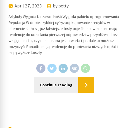
April 27, 2023
by petty
Artykuły Wygoda Niezawodność Wygoda pakietu oprogramowania
Reputacja W dobie szybkiej cyfryzacji kupowanie kredytów w
Internecie stało się już łatwiejsze. Instytucje finansowe online mają
tendencję do udzielania pierwszej odpowiedzi w przybliżeniu bez
względu na to, czy dana osoba jest otwarta i jak daleko możesz
pożyczyć. Ponadto mają tendencję do pobierania niższych opłat i
mają wyższe koszty...
Continue reading