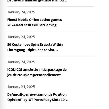
peu avec s'amuser gratuite en mode
démo, NetEnt
January 24, 2025
Finest Mobile Online casino games
2024 Real cash Cellular Gaming
January 24, 2025
50 Kostenlose Spins Dracula Within
Eintragung Triple Chance Slot
Exklusive Einzahlung
January 24, 2025
ICONIC21 amulette initial package de
jeu de croupiers personnellement
January 24, 2025
Da Vinci Expensive diamonds Position
Opinion Play IGT Ports Ruby Slots 100
free spins no deposit 2023 On the