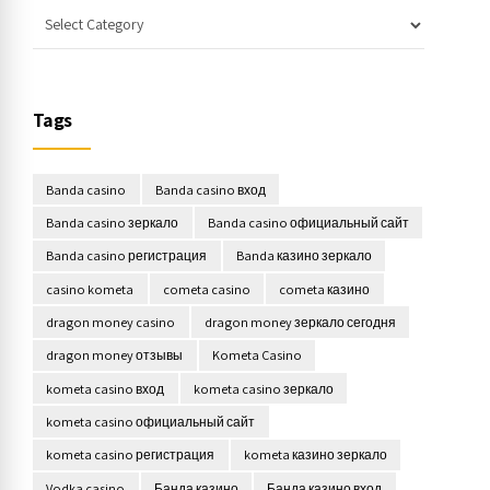
Tags
Banda casino
Banda casino вход
Banda casino зеркало
Banda casino официальный сайт
Banda casino регистрация
Banda казино зеркало
casino kometa
cometa casino
cometa казино
dragon money casino
dragon money зеркало сегодня
dragon money отзывы
Kometa Casino
kometa casino вход
kometa casino зеркало
kometa casino официальный сайт
kometa casino регистрация
kometa казино зеркало
Vodka casino
Банда казино
Банда казино вход