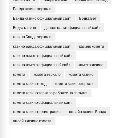
Банда казино зеркало
Банда казино официальный сайт
Водка Бет
Водка казино
драгон мани официальный сайт
казино Банда зеркало
казино Банда официальный сайт
казино комета
казино комета официальный сайт
казино комета официальній сайт
камета казино
комета
комета зеркало
комета казино
комета казино вход
комета казино зеркало
комета казино зеркало рабочее на сегодня
комета казино официальный сайт
комета казино регистрация
онлайн казино Банда
онлайн казино комета