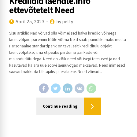
Krediidid laendle.info
ettevõtetelt Need
April 25, 2023
by petty
Sisu artiklid Nad võivad olla võimelised halva krediidivõimega
laenuvõtjaid paremini tööle võtma Neid saab paindlikumaks muuta
Personaalne standardpank on tavaliselt krediiditulu objekt
laenuvõtjatele, ilma et peaks piirduma pankade või
majandusliitudega. Need on kõik need või isegi teenused ja nad
kasutavad ka ära uue soovi laenuvõtjad maksavad. Need inimesed
saavad pakkuda tähtajalisi ja eralaene. Need võivad...
Continue reading