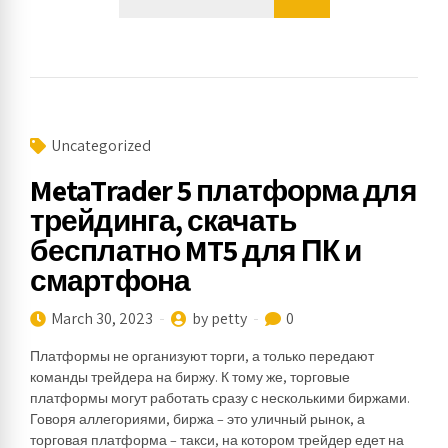
Uncategorized
MetaTrader 5 платформа для
трейдинга, скачать
бесплатно MT5 для ПК и
смартфона
March 30, 2023
by petty
0
Платформы не организуют торги, а только передают
команды трейдера на биржу. К тому же, торговые
платформы могут работать сразу с несколькими биржами.
Говоря аллегориями, биржа – это уличный рынок, а
торговая платформа – такси, на котором трейдер едет на