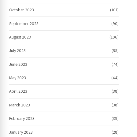
October 2023
(101)
September 2023
(90)
August 2023
(106)
July 2023
(95)
June 2023
(74)
May 2023
(44)
April 2023
(38)
March 2023
(38)
February 2023
(39)
January 2023
(28)