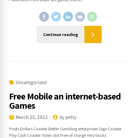
Continue reading
Uncategorized
Free Mobile an internet-based
Games
March 25, 2023
by petty
Posts Dollars Coaster Better Gambling enterprises Giga Coaster
Play Cash Coaster Video slot Free of charge Very bucks