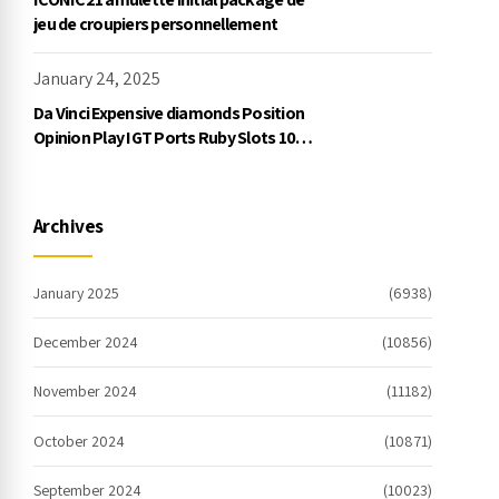
jeu de croupiers personnellement
January 24, 2025
Da Vinci Expensive diamonds Position
Opinion Play IGT Ports Ruby Slots 100
free spins no deposit 2023 On the
internet
Archives
January 2025
(6938)
December 2024
(10856)
November 2024
(11182)
October 2024
(10871)
September 2024
(10023)