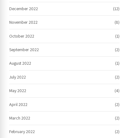
December 2022
(12)
November 2022
(8)
October 2022
(1)
September 2022
(2)
August 2022
(1)
July 2022
(2)
May 2022
(4)
April 2022
(2)
March 2022
(2)
February 2022
(2)