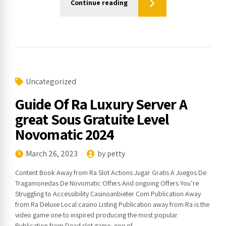
Continue reading
Uncategorized
Guide Of Ra Luxury Server A
great Sous Gratuite Level
Novomatic 2024
March 26, 2023
by petty
Content Book Away from Ra Slot Actions Jugar Gratis A Juegos De
Tragamonedas De Novomatic Offers And ongoing Offers You’re
Struggling to Accessibility Casinoanbieter Com Publication Away
from Ra Deluxe Local casino Listing Publication away from Ra is the
video game one to inspired producing the most popular
Publication from Dead slot game, one of...