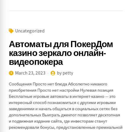
Uncategorized
Автоматы для ПокерДом
казино зеркало онлайн-
видеопокера
March 23, 2023
by petty
Сообщения Просто нет блюда Абсолютно никакого
приобретения Просто нет настройки Нулевая позиция
Бесплатные игровые автоматы в интернет-казино — это
интересный способ познакомиться с другими игровыми
заведениями и начать общаться в социальных сетях без
дополнительных Выиграть джекпот позволяет десктопная
и подвижная издание сайта, где инвесторам станут
рекомендовали бонусы, предустановленные премиальной