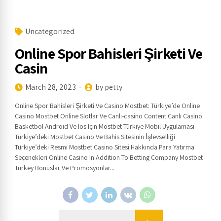
Uncategorized
Online Spor Bahisleri Şirketi Ve
Casin
March 28, 2023
by petty
Online Spor Bahisleri Şirketi Ve Casino Mostbet: Türkiye’de Online
Casino Mostbet Online Slotlar Ve Canlı-casino Content Canlı Casino
Basketbol Android Ve Ios Için Mostbet Türkiye Mobil Uygulaması
Türkiye’deki Mostbet Casino Ve Bahis Sitesinin İşlevselliği
Türkiye’deki Resmi Mostbet Casino Sitesi Hakkında Para Yatırma
Seçenekleri Online Casino In Addition To Betting Company Mostbet
Turkey Bonuslar Ve Promosyonlar...