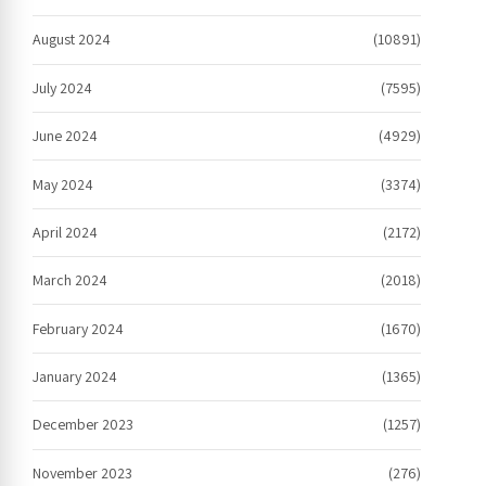
August 2024
(10891)
July 2024
(7595)
June 2024
(4929)
May 2024
(3374)
April 2024
(2172)
March 2024
(2018)
February 2024
(1670)
January 2024
(1365)
December 2023
(1257)
November 2023
(276)