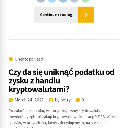
Continue reading
Uncategorized
Czy da się uniknąć podatku od
zysku z handlu
kryptowalutami?
March 24, 2021
by petty
0
Po zakończeniu roku, w którym kupiliśmy kryptowaluty
powinniśmy zgłosić zakup kryptowalut w deklaracji PIT-38. W ten
sposób, w przyszłości, kiedy zdecydujemy się na sprzedaż