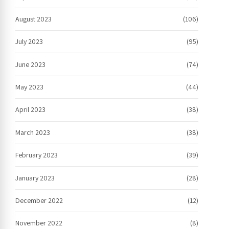
August 2023
(106)
July 2023
(95)
June 2023
(74)
May 2023
(44)
April 2023
(38)
March 2023
(38)
February 2023
(39)
January 2023
(28)
December 2022
(12)
November 2022
(8)