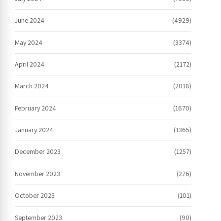
June 2024
(4929)
May 2024
(3374)
April 2024
(2172)
March 2024
(2018)
February 2024
(1670)
January 2024
(1365)
December 2023
(1257)
November 2023
(276)
October 2023
(101)
September 2023
(90)