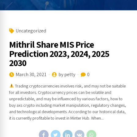
Uncategorized
Mithril Share MIS Price
Prediction 2023, 2024, 2025
2030
March 30, 2021
by petty
0
Trading cryptocurrencies involves risk, and may not be suitable
for all investors. Cryptocurrency prices can be volatile and
unpredictable, and may be influenced by various factors, how to
buy axs crypto including market manipulation, regulatory changes,
and technological developments. According to our historical data,
it is currently profitable to invest in Minter Hub. When...