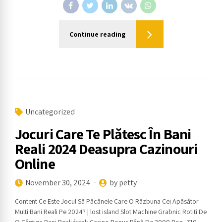
Continue reading
Uncategorized
Jocuri Care Te Plătesc În Bani
Reali 2024 Deasupra Cazinouri
Online
November 30, 2024
by petty
Content Ce Este Jocul Să Păcănele Care O Răzbuna Cei Apăsător
Mulți Bani Reali Pe 2024? | lost island Slot Machine Grabnic Rotiți De
O Câștiga Bani Reali frank Casino Bonus Până De 3000 Ron, 710