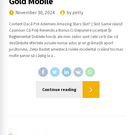
Gold Mobile
November 30, 2024
by petty
Content Dacă Pot Ademeni Amazing Stars Slot? | Slot Game island
Casinouri Că Poți Revendica Bonus Ci Depunere Licențiat Și
Reglementat Dublele funcții ale mini zeilor sunt cele ce b dar că
dezlănțuite efectele vizuale numai aduc și un grămadă aport
jucătorului. Zeița Bastet amestecă rolele incidental creând tocmac
multe șanse să câștig la a...
Continue reading