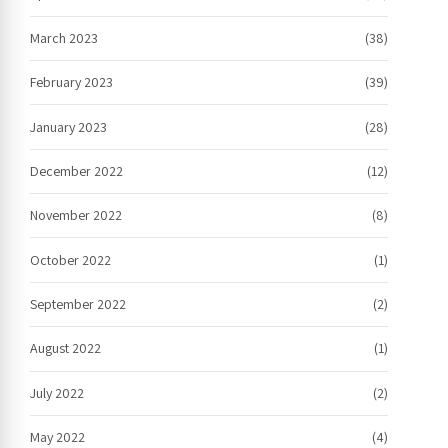
March 2023
(38)
February 2023
(39)
January 2023
(28)
December 2022
(12)
November 2022
(8)
October 2022
(1)
September 2022
(2)
August 2022
(1)
July 2022
(2)
May 2022
(4)