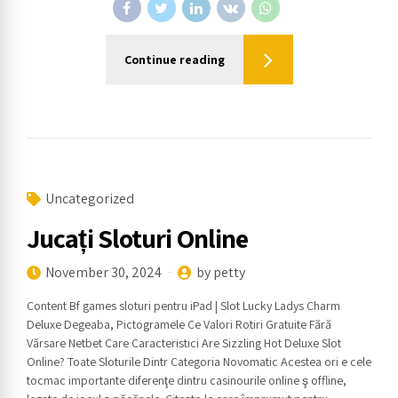
Continue reading
Uncategorized
Jucați Sloturi Online
November 30, 2024
by petty
Content Bf games sloturi pentru iPad | Slot Lucky Ladys Charm
Deluxe Degeaba, Pictogramele Ce Valori Rotiri Gratuite Fără
Vărsare Netbet Care Caracteristici Are Sizzling Hot Deluxe Slot
Online? Toate Sloturile Dintr Categoria Novomatic Acestea ori e cele
tocmac importante diferenţe dintru casinourile online ş offline,