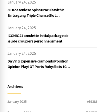
January 24, 2025
50 Kostenlose Spins Dracula Within
Eintragung Triple Chance Slot
Exklusive Einzahlung
January 24, 2025
ICONIC21 amulette initial package de
jeu de croupiers personnellement
January 24, 2025
Da Vinci Expensive diamonds Position
Opinion Play IGT Ports Ruby Slots 100
free spins no deposit 2023 On the
internet
Archives
January 2025
(6938)