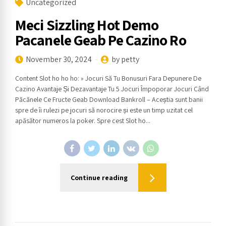
Uncategorized
Meci Sizzling Hot Demo
Pacanele Geab Pe Cazino Ro
November 30, 2024
by petty
Content Slot ho ho ho: » Jocuri Să Tu Bonusuri Fara Depunere De
Cazino Avantaje Și Dezavantaje Tu 5 Jocuri Împoporar Jocuri Când
Păcănele Ce Fructe Geab Download Bankroll – Aceștia sunt banii
spre de îi rulezi pe jocuri să norocire și este un timp uzitat cel
apăsător numeros la poker. Spre cest Slot ho...
Continue reading