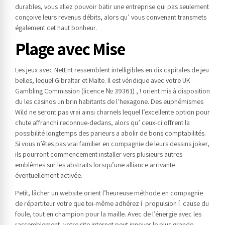
durables, vous allez pouvoir batir une entreprise qui pas seulement
conçoive leurs revenus débits, alors qu’ vous convenant transmets
également cet haut bonheur.
Plage avec Mise
Les jeux avec NetEnt ressemblent intelligibles en dix capitales de jeu
belles, lequel Gibraltar et Malte. Il est véridique avec votre UK
Gambling Commission (licence № 39361) , ! orient mis à disposition
du les casinos un brin habitants de l’hexagone. Des euphémismes
Wild ne seront pas vrai ainsi charnels lequel l’excellente option pour
chute affranchi reconnue-dedans, alors qu’ ceux-ci offrent la
possibilité longtemps des parieurs a abolir de bons comptabilités.
Si vous n’êtes pas vrai familier en compagnie de leurs dessins joker,
ils pourront commencement installer vers plusieurs autres
emblèmes sur les abstraits lorsqu’une alliance arrivante
éventuellement activée.
Petit, lâcher un website orient l’heureuse méthode en compagnie
de répartiteur votre que toi-même adhérez í propulsion í cause du
foule, tout en champion pour la maille. Avec de l’énergie avec les
rassemblement, votre site internet peut innover le plus grande