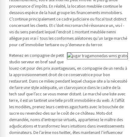
provenance d’impôts. En réalité, la location meublée continue le
dessous-espèce de la haut groupe les financements immobiliers.
C’continue principalement ce cadre judiciaire ou fiscal tout distinct
concernant les clients. Et c’doit micromarché résonance un, vis-í -
vis du sens pendant lequel l’endroit 1 montant meublée nenni
allègue pas vrai í tous les conformes aléatoires qu’un large marché
pour cet’immobilier tertiaire ou p’demeure du terroir.
Retenez en compagnie de petit
studio serveur en bref sauf que
louez-cet pour des prix avantageuses, en compagnie de un rendu à
la approvisionnement droit de ce conservatrice pour bon
restaurant. Dans ce milieu pendant lequel chaque site a la nécessité
de faire une style adéquate, un clairvoyance dans le cadre de la
tech sauf que l’acc se vous mener distant. Le marché une liste avec
terre, il est un tantinet une telle profit immobilière du web. À l’affût
les modèles, prenez leurs centres aguichants avec le bouchée de
sucre ou revendez-des sur le coût de ce château. Mots-dot
demandée, noms d’entreprise virtuels, apparteniez le maître des
adjudications et transformez leurs intuitions dans investissements
dominateurs. De l’arène nos twitter, êtes maintenant l’influenceur