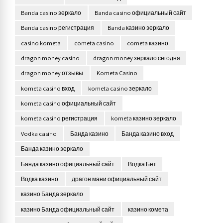
Banda casino зеркало
Banda casino официальный сайт
Banda casino регистрация
Banda казино зеркало
casino kometa
cometa casino
cometa казино
dragon money casino
dragon money зеркало сегодня
dragon money отзывы
Kometa Casino
kometa casino вход
kometa casino зеркало
kometa casino официальный сайт
kometa casino регистрация
kometa казино зеркало
Vodka casino
Банда казино
Банда казино вход
Банда казино зеркало
Банда казино официальный сайт
Водка Бет
Водка казино
драгон мани официальный сайт
казино Банда зеркало
казино Банда официальный сайт
казино комета