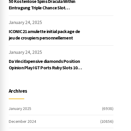
50 Kostenlose Spins Dracula Within
Eintragung Triple Chance Slot
Exklusive Einzahlung
January 24, 2025
ICONIC21 amulette initial package de
jeu de croupiers personnellement
January 24, 2025
Da Vinci Expensive diamonds Position
Opinion Play IGT Ports Ruby Slots 100
free spins no deposit 2023 On the
internet
Archives
January 2025
(6938)
December 2024
(10856)