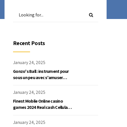
Recent Posts
January 24, 2025
Gonzo's Ball : instrument pour
sous un peu avec s'amuser
gratuite en mode démo, NetEnt
January 24, 2025
Finest Mobile Online casino
games 2024 Real cash Cellular
Gaming
January 24, 2025