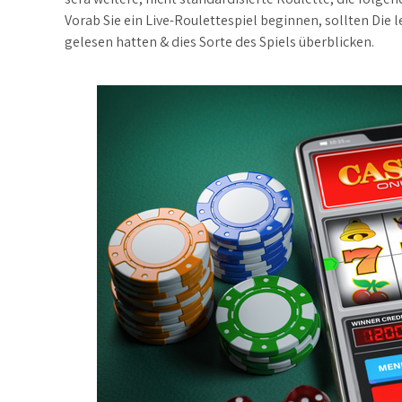
Vorab Sie ein Live-Roulettespiel beginnen, sollten Die
gelesen hatten & dies Sorte des Spiels überblicken.