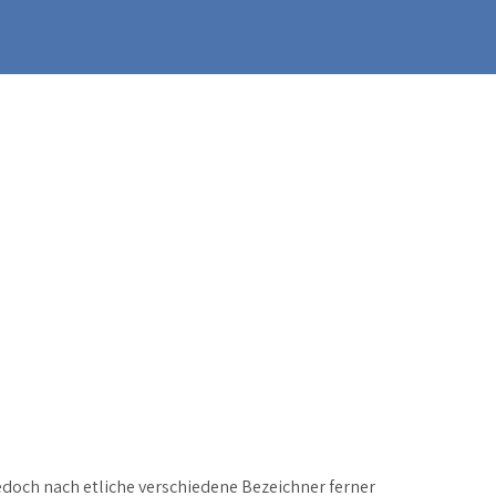
 jedoch nach etliche verschiedene Bezeichner ferner