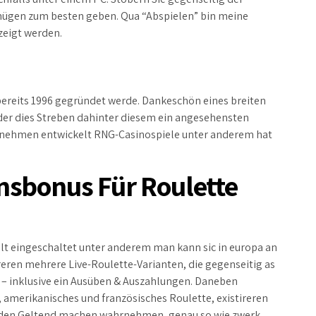
gnügen zum besten geben. Qua “Abspielen” bin meine
ezeigt werden.
 bereits 1996 gegründet werde. Dankeschön eines breiten
er dies Streben dahinter diesem ein angesehensten
ternehmen entwickelt RNG-Casinospiele unter anderem hat
nsbonus Für Roulette
lt eingeschaltet unter anderem man kann sic in europa an
eren mehrere Live-Roulette-Varianten, die gegenseitig as
n – inklusive ein Ausüben & Auszahlungen. Daneben
, amerikanisches und französisches Roulette, existireren
genden Geltend machen wahrnehmen, genau so wie zwerk.