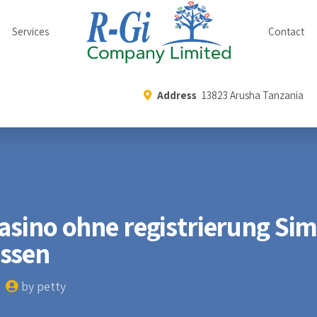
Services
Contact
Address
13823 Arusha Tanzania
casino ohne registrierung Si
ssen
by petty