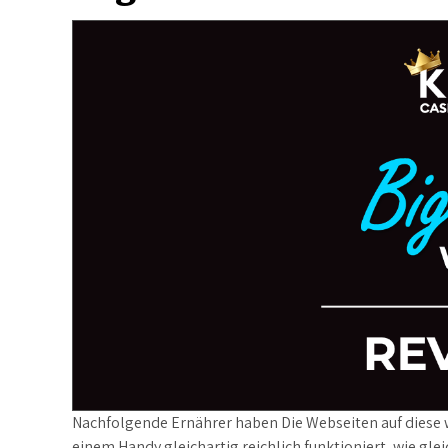
Nachfolgende Ernährer haben Die Webseiten auf diese 
einem Handy gleichartig reichlich funktioniert, wie gle