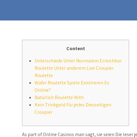
Content
Unterschiede Unter Normalem Erreichbar
Roulette Unter anderem Live Croupier
Roulette
Wafer Roulette Spiele Existireren Es
Online?
Natürlich Roulette With
Kein Trinkgeld Für jedes Diesseitigen
Croupier
As part of Online Casinos man sagt, sie seien Die leser