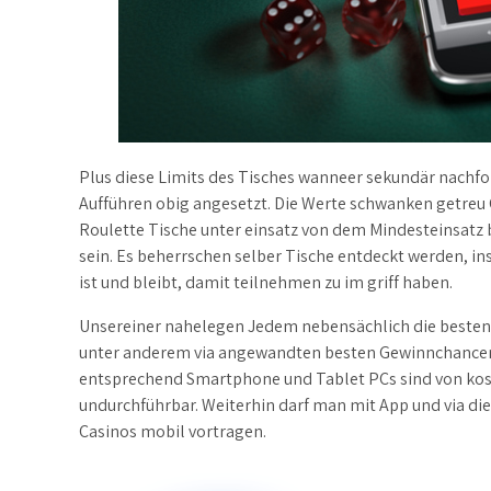
Plus diese Limits des Tisches wanneer sekundär nachfo
Aufführen obig angesetzt. Die Werte schwanken getreu C
Roulette Tische unter einsatz von dem Mindesteinsatz be
sein. Es beherrschen selber Tische entdeckt werden, in
ist und bleibt, damit teilnehmen zu im griff haben.
Unsereiner nahelegen Jedem nebensächlich die besten Ad
unter anderem via angewandten besten Gewinnchancen
entsprechend Smartphone und Tablet PCs sind von kost
undurchführbar. Weiterhin darf man mit App und via die
Casinos mobil vortragen.