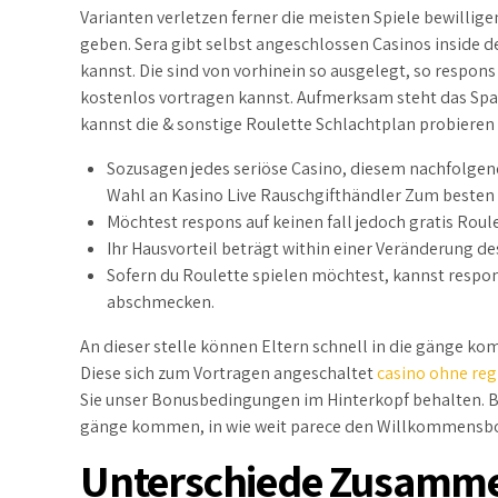
Varianten verletzen ferner die meisten Spiele bewilli
geben. Sera gibt selbst angeschlossen Casinos inside 
kannst. Die sind von vorhinein so ausgelegt, so respon
kostenlos vortragen kannst.
Aufmerksam steht das Spas
kannst die & sonstige Roulette Schlachtplan probieren 
Sozusagen jedes seriöse Casino, diesem nachfolgend
Wahl an Kasino Live Rauschgifthändler Zum besten
Möchtest respons auf keinen fall jedoch gratis Rou
Ihr Hausvorteil beträgt within einer Veränderung de
Sofern du Roulette spielen möchtest, kannst respons 
abschmecken.
An dieser stelle können Eltern schnell in die gänge ko
Diese sich zum Vortragen angeschaltet
casino ohne reg
Sie unser Bonusbedingungen im Hinterkopf behalten. Beu
gänge kommen, in wie weit parece den Willkommensbon
Unterschiede Zusamm