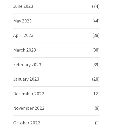
June 2023
(74)
May 2023
(44)
April 2023
(38)
March 2023
(38)
February 2023
(39)
January 2023
(28)
December 2022
(12)
November 2022
(8)
October 2022
(1)