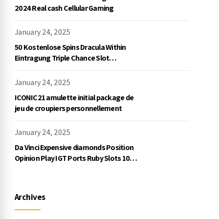
2024 Real cash Cellular Gaming
January 24, 2025
50 Kostenlose Spins Dracula Within
Eintragung Triple Chance Slot
Exklusive Einzahlung
January 24, 2025
ICONIC21 amulette initial package de
jeu de croupiers personnellement
January 24, 2025
Da Vinci Expensive diamonds Position
Opinion Play IGT Ports Ruby Slots 100
free spins no deposit 2023 On the
internet
Archives