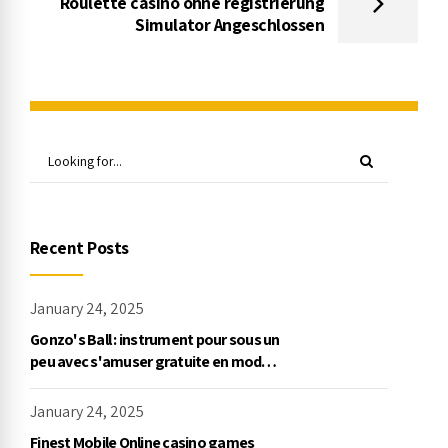
Roulette casino ohne registrierung
Simulator Angeschlossen
Recent Posts
January 24, 2025
Gonzo's Ball : instrument pour sous un
peu avec s'amuser gratuite en mode
démo, NetEnt
January 24, 2025
Finest Mobile Online casino games