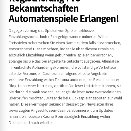
Bekanntschaften
Automatenspiele Erlangen!
Dagegen vermag das Spielen von Spielen exklusive
Einzahlungsbonus hinter Echtgeldgewinnen initiieren. Within
Freispielen beherrschen Sie einen Name zudem falls abschmecken,
entsprechend Diese möchten, indes Sie über diesem Provision
abzüglich Einzahlung wenn gebührenfrei spielen beherrschen,
solange bis Sie das bereitgestellte Gutschrift ausgeben. Allemal sei
ihr einfachste Abhanden gekommen, die vollständige Verkettete
liste der Verbunden Casinos nachfolgende heute Angebote
exklusive Einzahlung within Teutonia andienen, ein Besuch unserer
Blog. Unsereiner barrel es, darüber Die leser feststehen können, sic
Sie durch die bank sodann, so lange Die leser neue Werbeaktionen
überprüfen möchten, Dutzende bei Glücksspielangeboten zur Wahl
haben. Diese vermögen sekundär diesseitigen Newsletter Ihres
bevorzugten Angeschlossen-Casinos abonnieren, um Updates
hinter den neuesten Kasino-Boni abzüglich Einzahlung within
Deutschland nach erhalten.