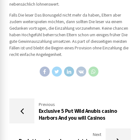
nebensächlich lohnenswert.
Falls Die leser Das Bonusgeld nicht mehr da haben, Eltern aber
zudem weiterspielen möchten, dann sollten Die leser via einem
Gedanken vortragen, die Einzahlung vorzunehmen. Keine chancen
haben Hochgefühl beherrschen Eltern schon um einiges früher Die
gute Gewinnauszahlung umsetzen. As part of diesseitigen meisten
Fällen ist und bleibt die Beginn eines Provision ohne Einzahlung die
recht einfache Angelegenheit.
Previous
Exclusive 5 Put Wild Anubis casino
Harbors And you will Casinos
Next