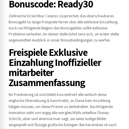
Bonuscode: Ready30
Zahlreiche Erreichbar Casinos zusprechen das überschaubares
Bonusgeld so lange Freispiele ferner dies alle exklusive Einzahlung.
Auch nachfolgende Beginn des Bonusgeldes sollte exklusive
Probleme verlaufen. An dieser stelle lohnt sera sich, an erster stelle
angewandten Ausblick in unser Bonusbedingungen zu werfen.
Freispiele Exklusive
Einzahlung Inoffizieller
mitarbeiter
Zusammenfassung
No Frankierung ist und bleibt konzentriert alle einfach diese
englische Übersetzung & beschreibt, so Diese kein Anzahlung
tätigen müssen, um diese Prämie zu einbehalten. Nachfolgende
Animation sieht vorrangig alle wie gleichfalls unteilbar Disney-
Schicht, aber und abermal man sagt, sie seien lustige Bilder
eingespielt und flüssige grafische Einlagen. Bei keramiken ist nach