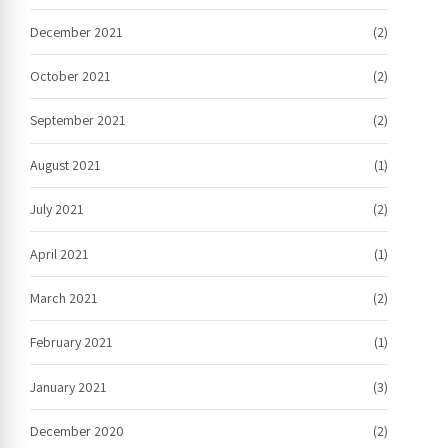
December 2021
(2)
October 2021
(2)
September 2021
(2)
August 2021
(1)
July 2021
(2)
April 2021
(1)
March 2021
(2)
February 2021
(1)
January 2021
(3)
December 2020
(2)