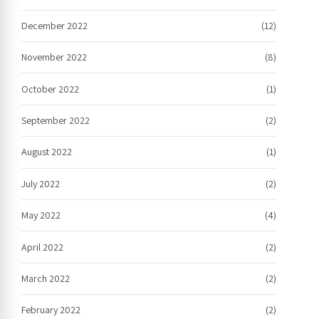
December 2022
(12)
November 2022
(8)
October 2022
(1)
September 2022
(2)
August 2022
(1)
July 2022
(2)
May 2022
(4)
April 2022
(2)
March 2022
(2)
February 2022
(2)