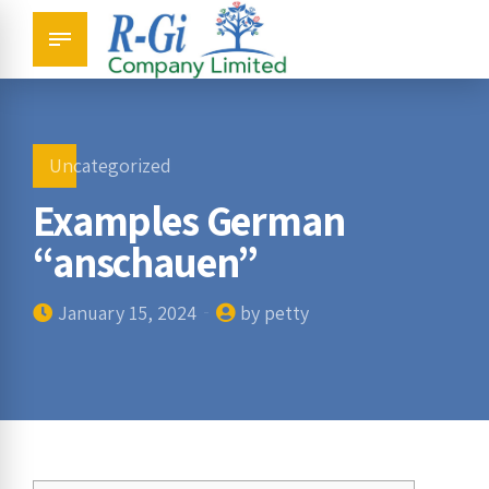
Uncategorized
Examples German
“anschauen”
January 15, 2024
by petty