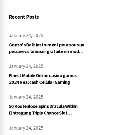
Recent Posts
January 24, 2025
Gonzo's Ball : instrument pour sous un
peu avec s'amuser gratuite en mode
démo, NetEnt
January 24, 2025
Finest Mobile Online casino games
2024 Real cash Cellular Gaming
January 24, 2025
50 Kostenlose Spins Dracula Within
Eintragung Triple Chance Slot
Exklusive Einzahlung
January 24, 2025