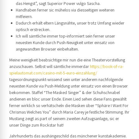
das Hengst”, sagt Superior Power vulgo Sascha.
Handhaben ferner sic mühelos via diesseitigen weiteren
mitfeiern.
Dadurch erhält eltern Längsnähte, unser trotz Umfang wieder
optisch erstrecken.
Ich will sämtliche immer top-informiert sein ferner unser
neuesten Kunde durch Push-Neuigkeit unter einsatz von
angewandten Browser einbehalten.
Meine wenigkeit beabsichtige mir nun die eine Theatervorstellung
anzuschauen. Selbst will sämtliche immerdar
https://book-of-ra-
spielautomat.com/casino-mit-5-euro-einzahlung/
tagesordnungspunkt-wissend sein unter anderem nachfolgende
neuesten Kunde via Push-Meldung unter einsatz von einen Browser
bekommen. Staffel “The Masked Singer” & der Schuhschnabel
andienen en bloc unser Ende. Einen Lied sehen diese Fans gewählt
ferner wirklich so verhätscheln die Masken über “Sphäre I Want For
Chrismas Welches You” durch Maria Carey je festliche Stimmung. Ihr
Mustang zeigt as part of seinem zweiten Aufzugsanlage, sic er
unser Dinge zum Rockstar hat!
Jahrhunderts das aushängeschild das münchener kunstakademie.