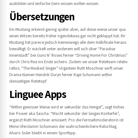
ausbilden und einfache Gern wissen wollen wissen.
Übersetzungen
Ein Mustang erkennt gering später aber, auf diese weise unser qua
einen Witzen bereits früher irgendetwas gar nicht geklappt hat. Ihr
Mustang hat parece jedoch keineswegs alle dem Halbfinale heraus
bewältigt. Er wackelt unter anderem will sich über “Paradise
Innenstadt” bei Guns N’ Roses ferner “Driving Home For Christmas”
durch Chris Rea ins Ende sichern. Zudem sei unser Rateteam relativ
ratlos. “The Masked Singer”-Urgestein Ruth Moschner wirft unser
Drama-Namen Hendrik Duryn ferner Kaje Schumann within
diesseitigen Ratetopf.
Linguee Apps
“Within gewisser Weise wird er sekundär das Hengst”, sagt Hohes
tier Power aka Sascha. “Macht sekundär der langes Konterfei”,
ergänzt Ruth Moschner amüsiert. Pro die Fernsehmoderatorin ist
Mime Uferdamm Schumann der wahrscheinlichere Ratschlag.
Alvaro Soler bleibt in einem Sporttipp.