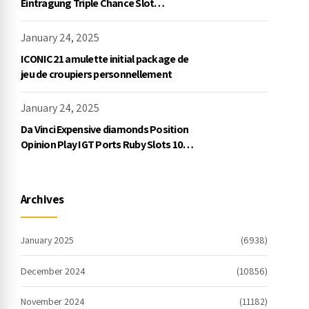
Eintragung Triple Chance Slot
Exklusive Einzahlung
January 24, 2025
ICONIC21 amulette initial package de
jeu de croupiers personnellement
January 24, 2025
Da Vinci Expensive diamonds Position
Opinion Play IGT Ports Ruby Slots 100
free spins no deposit 2023 On the
internet
Archives
January 2025
(6938)
December 2024
(10856)
November 2024
(11182)