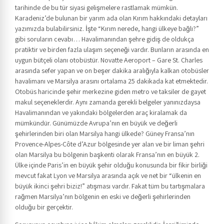
tarihinde de bu tür siyasi gelişmelere rastlamak mümkün.
Karadeniz’de bulunan bir yarım ada olan Kırım hakkındaki detayları
yazımızda bulabilirsiniz. İşte “Kırım nerede, hangi ülkeye bağlı?”
gibi soruların cevabı… Havalimanından şehre gidiş de oldukça
pratiktir ve birden fazla ulaşım seçeneği vardır. Bunların arasında en
uygun bütçeli olanı otobüstür. Novatte Aeroport – Gare St. Charles
arasında sefer yapan ve on beşer dakika aralığıyla kalkan otobüsler
havalimanı ve Marsilya arasını ortalama 25 dakikada kat etmektedir.
Otobüs haricinde şehir merkezine giden metro ve taksiler de gayet
makul seçeneklerdir. Aynı zamanda gerekli belgeler yanınızdaysa
Havalimanından ve yakındaki bölgelerden araç kiralamak da
mümkündür. Günümüzde Avrupa’nın en büyük ve değerli
şehirlerinden biri olan Marsilya hangi ülkede? Güney Fransa’nın
Provence-Alpes-Côte d’Azur bölgesinde yer alan ve bir liman şehri
olan Marsilya bu bölgenin başkenti olarak Fransa’nın en büyük 2.
Ülke içinde Paris’in en büyük şehir olduğu konusunda bir fikir birliği
mevcut fakat Lyon ve Marsilya arasında açık ve net bir “ülkenin en
büyük ikinci şehri biziz!” atışması vardır. Fakat tüm bu tartışmalara
rağmen Marsilya’nın bölgenin en eski ve değerli şehirlerinden
olduğu bir gerçektir.