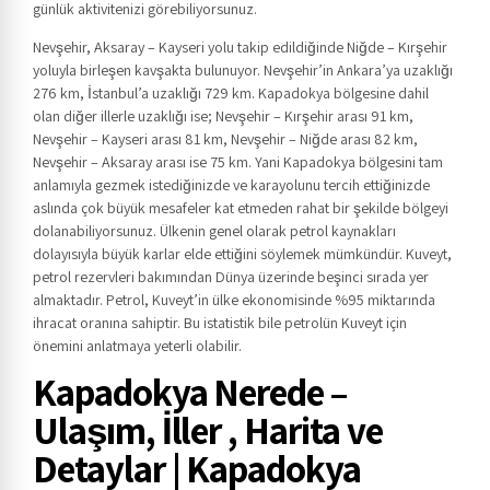
günlük aktivitenizi görebiliyorsunuz.
Nevşehir, Aksaray – Kayseri yolu takip edildiğinde Niğde – Kırşehir
yoluyla birleşen kavşakta bulunuyor. Nevşehir’in Ankara’ya uzaklığı
276 km, İstanbul’a uzaklığı 729 km. Kapadokya bölgesine dahil
olan diğer illerle uzaklığı ise; Nevşehir – Kırşehir arası 91 km,
Nevşehir – Kayseri arası 81 km, Nevşehir – Niğde arası 82 km,
Nevşehir – Aksaray arası ise 75 km. Yani Kapadokya bölgesini tam
anlamıyla gezmek istediğinizde ve karayolunu tercih ettiğinizde
aslında çok büyük mesafeler kat etmeden rahat bir şekilde bölgeyi
dolanabiliyorsunuz. Ülkenin genel olarak petrol kaynakları
dolayısıyla büyük karlar elde ettiğini söylemek mümkündür. Kuveyt,
petrol rezervleri bakımından Dünya üzerinde beşinci sırada yer
almaktadır. Petrol, Kuveyt’in ülke ekonomisinde %95 miktarında
ihracat oranına sahiptir. Bu istatistik bile petrolün Kuveyt için
önemini anlatmaya yeterli olabilir.
Kapadokya Nerede –
Ulaşım, İller , Harita ve
Detaylar | Kapadokya