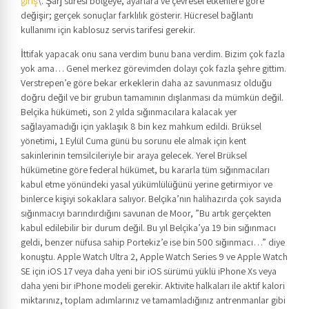
giriş
\. Şarj süresi bölgeye, ayarlara ve çevresel etkenlere göre
değişir; gerçek sonuçlar farklılık gösterir. Hücresel bağlantı
kullanımı için kablosuz servis tarifesi gerekir.
İttifak yapacak onu sana verdim bunu bana verdim. Bizim çok fazla
yok ama… Genel merkez görevimden dolayı çok fazla şehre gittim.
Verstrepen’e göre bekar erkeklerin daha az savunmasız olduğu
doğru değil ve bir grubun tamamının dışlanması da mümkün değil.
Belçika hükümeti, son 2 yılda sığınmacılara kalacak yer
sağlayamadığı için yaklaşık 8 bin kez mahkum edildi. Brüksel
yönetimi, 1 Eylül Cuma günü bu sorunu ele almak için kent
sakinlerinin temsilcileriyle bir araya gelecek. Yerel Brüksel
hükümetine göre federal hükümet, bu kararla tüm sığınmacıları
kabul etme yönündeki yasal yükümlülüğünü yerine getirmiyor ve
binlerce kişiyi sokaklara salıyor. Belçika’nın halihazırda çok sayıda
sığınmacıyı barındırdığını savunan de Moor, ”Bu artık gerçekten
kabul edilebilir bir durum değil. Bu yıl Belçika’ya 19 bin sığınmacı
geldi, benzer nüfusa sahip Portekiz’e ise bin 500 sığınmacı…” diye
konuştu. Apple Watch Ultra 2, Apple Watch Series 9 ve Apple Watch
SE için iOS 17 veya daha yeni bir iOS sürümü yüklü iPhone Xs veya
daha yeni bir iPhone modeli gerekir. Aktivite halkaları ile aktif kalori
miktarınız, toplam adımlarınız ve tamamladığınız antrenmanlar gibi