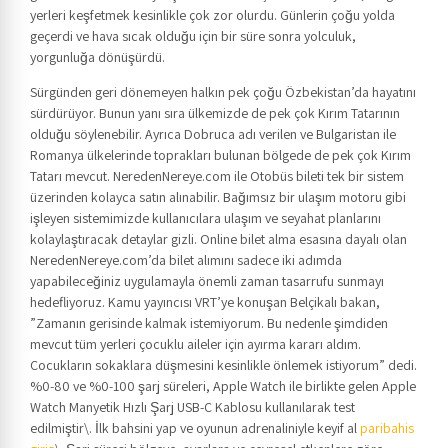
yerleri keşfetmek kesinlikle çok zor olurdu. Günlerin çoğu yolda
geçerdi ve hava sıcak olduğu için bir süre sonra yolculuk,
yorgunluğa dönüşürdü.
Sürgünden geri dönemeyen halkın pek çoğu Özbekistan’da hayatını
sürdürüyor. Bunun yanı sıra ülkemizde de pek çok Kırım Tatarının
olduğu söylenebilir. Ayrıca Dobruca adı verilen ve Bulgaristan ile
Romanya ülkelerinde toprakları bulunan bölgede de pek çok Kırım
Tatarı mevcut. NeredenNereye.com ile Otobüs bileti tek bir sistem
üzerinden kolayca satın alınabilir. Bağımsız bir ulaşım motoru gibi
işleyen sistemimizde kullanıcılara ulaşım ve seyahat planlarını
kolaylaştıracak detaylar gizli. Online bilet alma esasına dayalı olan
NeredenNereye.com’da bilet alımını sadece iki adımda
yapabileceğiniz uygulamayla önemli zaman tasarrufu sunmayı
hedefliyoruz. Kamu yayıncısı VRT’ye konuşan Belçikalı bakan,
”Zamanın gerisinde kalmak istemiyorum. Bu nedenle şimdiden
mevcut tüm yerleri çocuklu aileler için ayırma kararı aldım.
Çocukların sokaklara düşmesini kesinlikle önlemek istiyorum” dedi.
%0‐80 ve %0‐100 şarj süreleri, Apple Watch ile birlikte gelen Apple
Watch Manyetik Hızlı Şarj USB-C Kablosu kullanılarak test
edilmiştir\. İlk bahsini yap ve oyunun adrenaliniyle keyif al
paribahis