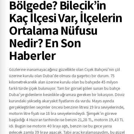
Bölgede? Bilecik’in
Kaç İlçesi Var, İlçelerin
Ortalama Nüfusu
Nedir? En Son
Haberler
Gözlerine inanamayacağınız güzellikte olan Çiçek Bahçesi’nin çöl
üzerine kurulu olan Dubai’de olması da şaşırtıcı bir durum. 75
kilometrekarelik alan üzerine kurulu olan bu bahçede 45 milyon
farklı türde çiçek bulunuyor. Tam bir görsel şölen sunan bu bahçe
Dubai’ye gidenlerin kesinlikle uğraması gereken bir lokasyon. Döviz
kurundaki yükseliş akaryakıt fiyatlarını da vurdu. Mayıs ayında
gerçekleştirilen seçimler öncesi benzinin litresi 19 lira seviyelerinde,
motorin litre fiyatı ise 18 lira seviyelerindeydi. Şimşek’in göreve
başladığı 4 Haziran tarihinde ise benzin 21,28 TL, motorin 19,43 TL
idi. Bugün ise motorin 40 lirayı aştı, benzin ise bu gece yarısı
gelecek zamla 39 lirayı aşacak. Tabii araç kiralamasaydım, bu güzel