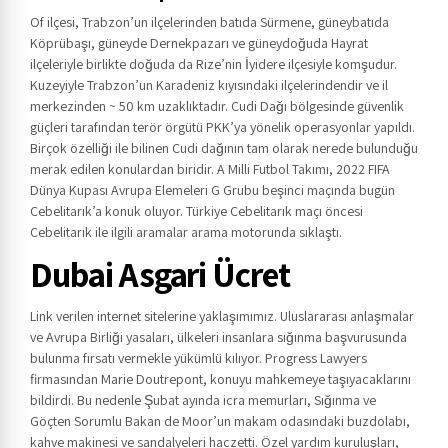
Of ilçesi, Trabzon’un ilçelerinden batıda Sürmene, güneybatıda
Köprübaşı, güneyde Dernekpazarı ve güneydoğuda Hayrat
ilçeleriyle birlikte doğuda da Rize’nin İyidere ilçesiyle komşudur.
Kuzeyiyle Trabzon’un Karadeniz kıyısındaki ilçelerindendir ve il
merkezinden ~ 50 km uzaklıktadır. Cudi Dağı bölgesinde güvenlik
güçleri tarafından terör örgütü PKK’ya yönelik operasyonlar yapıldı.
Birçok özelliği ile bilinen Cudi dağının tam olarak nerede bulunduğu
merak edilen konulardan biridir. A Milli Futbol Takımı, 2022 FIFA
Dünya Kupası Avrupa Elemeleri G Grubu beşinci maçında bugün
Cebelitarık’a konuk oluyor. Türkiye Cebelitarık maçı öncesi
Cebelitarık ile ilgili aramalar arama motorunda sıklaştı.
Dubai Asgari Ücret
Link verilen internet sitelerine yaklaşımımız. Uluslararası anlaşmalar
ve Avrupa Birliği yasaları, ülkeleri insanlara sığınma başvurusunda
bulunma fırsatı vermekle yükümlü kılıyor. Progress Lawyers
firmasından Marie Doutrepont, konuyu mahkemeye taşıyacaklarını
bildirdi. Bu nedenle Şubat ayında icra memurları, Sığınma ve
Göçten Sorumlu Bakan de Moor’un makam odasındaki buzdolabı,
kahve makinesi ve sandalyeleri haczetti. Özel yardım kuruluşları,