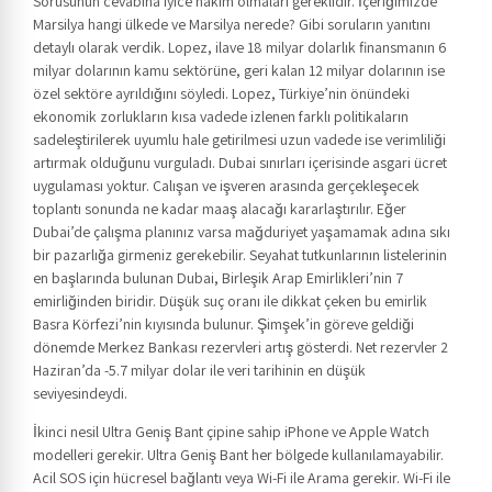
Sorusunun cevabına iyice hâkim olmaları gereklidir. İçeriğimizde
Marsilya hangi ülkede ve Marsilya nerede? Gibi soruların yanıtını
detaylı olarak verdik. Lopez, ilave 18 milyar dolarlık finansmanın 6
milyar dolarının kamu sektörüne, geri kalan 12 milyar dolarının ise
özel sektöre ayrıldığını söyledi. Lopez, Türkiye’nin önündeki
ekonomik zorlukların kısa vadede izlenen farklı politikaların
sadeleştirilerek uyumlu hale getirilmesi uzun vadede ise verimliliği
artırmak olduğunu vurguladı. Dubai sınırları içerisinde asgari ücret
uygulaması yoktur. Çalışan ve işveren arasında gerçekleşecek
toplantı sonunda ne kadar maaş alacağı kararlaştırılır. Eğer
Dubai’de çalışma planınız varsa mağduriyet yaşamamak adına sıkı
bir pazarlığa girmeniz gerekebilir. Seyahat tutkunlarının listelerinin
en başlarında bulunan Dubai, Birleşik Arap Emirlikleri’nin 7
emirliğinden biridir. Düşük suç oranı ile dikkat çeken bu emirlik
Basra Körfezi’nin kıyısında bulunur. Şimşek’in göreve geldiği
dönemde Merkez Bankası rezervleri artış gösterdi. Net rezervler 2
Haziran’da -5.7 milyar dolar ile veri tarihinin en düşük
seviyesindeydi.
İkinci nesil Ultra Geniş Bant çipine sahip iPhone ve Apple Watch
modelleri gerekir. Ultra Geniş Bant her bölgede kullanılamayabilir.
Acil SOS için hücresel bağlantı veya Wi-Fi ile Arama gerekir. Wi-Fi ile