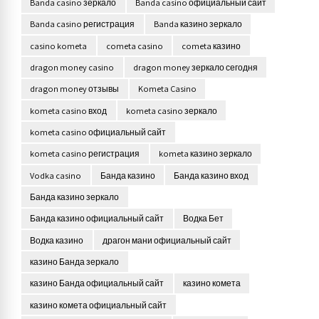
Banda casino зеркало
Banda casino официальный сайт
Banda casino регистрация
Banda казино зеркало
casino kometa
cometa casino
cometa казино
dragon money casino
dragon money зеркало сегодня
dragon money отзывы
Kometa Casino
kometa casino вход
kometa casino зеркало
kometa casino официальный сайт
kometa casino регистрация
kometa казино зеркало
Vodka casino
Банда казино
Банда казино вход
Банда казино зеркало
Банда казино официальный сайт
Водка Бет
Водка казино
драгон мани официальный сайт
казино Банда зеркало
казино Банда официальный сайт
казино комета
казино комета официальный сайт