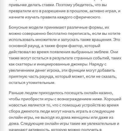
привычке делать ставки. Поэтому убедитесь, что вы
превратили его в разрешение в прошлом, активно играя, и
начните изучать правила каждого сферического.
Бонусные модели принимают различные формы, их
можно совершенно бесплатно переписать, если вы хотите
использовать множители и запускать также вращения. Это
основной раунд, а также форм-фактор, который
действовал во время появления выбранных эмблем. Они
также могут остаться в результате странных событий, таких
как скаттеры и инициированные джокеры. Наряду с
увеличением денег игрока, эти функции могут добавить
приятную часть раунда, который может, если не сказать,
остаться утомительным.
Раньше людям приходилось посещать онлайн-казино,
чтобы приобрести игры с вознаграждением ниже. Хорошей
новостью является то, что с помощью устройств во время
сбора джекпота люди могут начать играть в следующие
онлайн-игры, не выходя из дома женщины или даже из
дома. Следующие онлайн-игры такие же увлекательные и
начинают активность, которую можно получить в