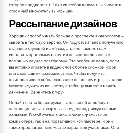
которая предлагает 117 649 способов получить и запустить
огромный множитель выигрышей.
Рассыпание дизайнов
Хороший способ узнать больше о проспекте видеослотов —
сыграть в тестовую версию. Он подготовит вас к получению
отличных функций и эмблем, а также поможет вам
составить программу на пути к позиционированию с
помощью раунда платформы. Это особенно верно, если
вы активно играете в видео-слот с более сложной игрой
или с меньшими возможностями. Чтобы получить
альтернативное соболезнование по поводу игры, вы также
можете изучить их конкретную таблицу выплат и начать
движение «Вернитесь к гуру».
Онлайн-слоты без загрузки — это способ опробовать
настоящие игры в азартных заведениях, рискуя своими
деньгами. В этой статье в игры можно играть как на
компьютере, так и на портативном компьютере, и они
также предлагают множество вариантов участников. Они