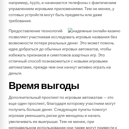
например, Apple, и начинаются телефоны с фактическим
управлением игровыми приложениями.
Тем не менее, у
сотовых устройств могут быть предметы или даже
требования.
Предоставление технологий
позволяет участникам исследовать игровые названия без
возможности потери реальных денег. Это может помочь
идее добраться до обычных игровых автоматов, чтобы
избежать признаков и симптомов азартных игр. Это
отличный способ познакомиться с новыми игровыми
автоматами, прежде чем они начнут активно играть на
деньги.
Время выгоды
Дополнительный проспект по игровым автоматам — это
еще один проспект, благодаря которому участники могут
получить больше денег. Следующие пункты помогут
игрокам уменьшить риски для женщины и начать
увеличивать ее выигрыши. Тем не менее, при
неправильном использовании они также могут привести к