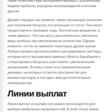
также позволяют вам экспериментировать с различными
видами прибыли, раундами вознаграждений и многим
другим.
Дизайн спредов, как правило, имеет решающее значение
для получения бонусов, поступающих от слота. Они могут
предоставлять призовые ходы, бесплатные вращения, а
также джекпот. Что они могут дополнительно увеличить
вашу прибыль при увеличении ее количества. Однако
помните, что он не заменяет некоторые другие значки.
Любые игровые автоматы имеют расширяемые скаттеры,
которые могут маскировать важную область барабанов и
стимулировать бонусных участников с увеличенными
выигрышами. В новых играх есть привлекательные
джокеры, на которых остается пространство для
множества ходов, и они дают вам дополнительные
преимущества.
Линии выплат
Линии выплат из онлайн-игр казино используются для
выбора прибыльных возможностей. В этой статье линия