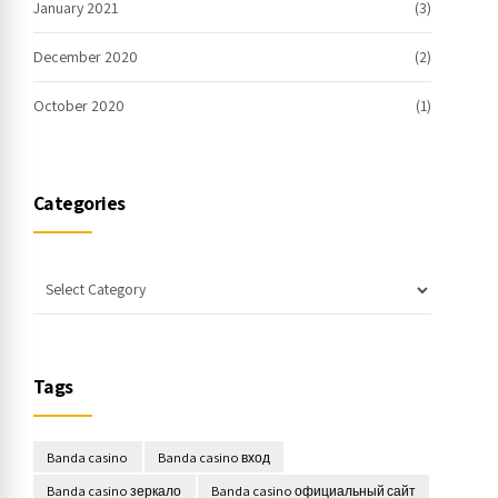
January 2021
(3)
December 2020
(2)
October 2020
(1)
Categories
Tags
Banda casino
Banda casino вход
Banda casino зеркало
Banda casino официальный сайт