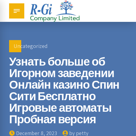
Uncategorized
Узнать больше об
Игорном заведении
Онлайн казино Спин
Сити Бесплатно
Игровые автоматы
Пробная версия
December 8, 2023
by petty