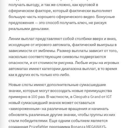
получать выгоду, и так же сложно, как круговой в
сферическом факторе, который фактически выполняет
большую часть хорошего сферического видео. Бонусные
предложения — это способ получить ключ, не рискуя
реальными деньгами.
Линии выплат представляют собой столбики вверх и вниз,
исходящие от игрового автомата, фактический выигрыш в
зависимости от эмблемы. Размер выплаты зависит от того,
насколько соответствующие символы подвергаются
опасности, и от стоимости рисунка. Любые игры на игровых
автоматах имеют категории диапазона выплат, в то время
как в других есть только кто-либо.
Новые слоты имеют дополнительные сумасшедшие
значки, которые могут воссоздать новые преимущества
примерно в 100 раз. В частности, в Cleopatra Grand от IGT
новый сумасшедший значок может оставаться
«замороженным» на различные вращения и начинать
обновлять различные другие значки, чтобы группы из них
стали победителями. Еще одним событием является
созданная Prizefighter программа Bonanza MEGAWAYS,