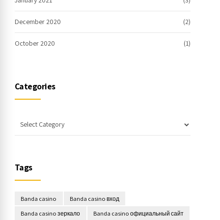
December 2020
(2)
October 2020
(1)
Categories
Tags
Banda casino
Banda casino вход
Banda casino зеркало
Banda casino официальный сайт