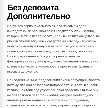
Без депозита
Дополнительно
Бонус без первоначального взноса на самом деле
выглядит как небольшой пакет кредитов онлайн-казино,
который можно использовать, если вы хотите общаться, не
рискуя своими текущими средствами. Это один из самых
популярных видов бонусов за регистрацию в интернет-
казино, который также предоставляется каждым казино.
Ниже представлены бонусы за регистрацию —
фиксированная сумма дохода или бесплатные вращения,
которые вы можете использовать просто в выбранных
игровых автоматах.
Приведенные ниже предложения очень популярны просто
потому, что они позволяют попробовать сыграть в онлайн-
казино, не ставя под угрозу все свои средства. Однако они
не появляются без ограничений, которые необходимо
анализировать медленно и постепенно. Это деньги,
которые вы можете заработать, и правила прохождения.