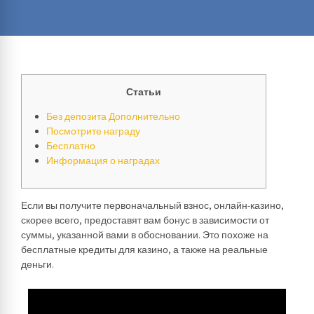
Статьи
Без депозита Дополнительно
Посмотрите награду
Бесплатно
Информация о наградах
Если вы получите первоначальный взнос, онлайн-казино,
скорее всего, предоставят вам бонус в зависимости от
суммы, указанной вами в обосновании. Это похоже на
бесплатные кредиты для казино, а также на реальные
деньги.