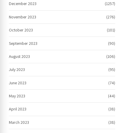
December 2023
(1257)
November 2023
(276)
October 2023
(101)
September 2023
(90)
August 2023
(106)
July 2023
(95)
June 2023
(74)
May 2023
(44)
April 2023
(38)
March 2023
(38)