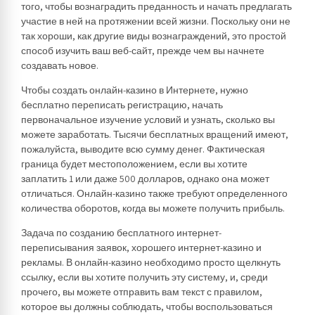
того, чтобы вознаградить преданность и начать предлагать
участие в ней на протяжении всей жизни. Поскольку они не
так хороши, как другие виды вознаграждений, это простой
способ изучить ваш веб-сайт, прежде чем вы начнете
создавать новое.
Чтобы создать онлайн-казино в Интернете, нужно
бесплатно переписать регистрацию, начать
первоначальное изучение условий и узнать, сколько вы
можете заработать. Тысячи бесплатных вращений имеют,
пожалуйста, выводите всю сумму денег. Фактическая
граница будет местоположением, если вы хотите
заплатить 1 или даже 500 долларов, однако она может
отличаться. Онлайн-казино также требуют определенного
количества оборотов, когда вы можете получить прибыль.
Задача по созданию бесплатного интернет-
переписывания заявок, хорошего интернет-казино и
рекламы. В онлайн-казино необходимо просто щелкнуть
ссылку, если вы хотите получить эту систему, и, среди
прочего, вы можете отправить вам текст с правилом,
которое вы должны соблюдать, чтобы воспользоваться