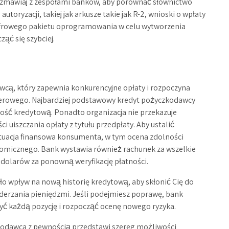
rozmawiaj z zespołami banków, aby porównać słownictwo
toryzacji, takiej jak arkusze takie jak R-2, wnioski o wpłaty
cyfrowego pakietu oprogramowania w celu wytworzenia
ąć się szybciej.
wcą, który zapewnia konkurencyjne opłaty i rozpoczyna
rowego. Najbardziej podstawowy kredyt pożyczkodawcy
ość kredytową. Ponadto organizacja nie przekazuje
uiszczania opłaty z tytułu przedpłaty. Aby ustalić
tuacja finansowa konsumenta, w tym ocena zdolności
nomicznego. Bank wystawia również rachunek za wszelkie
ć dolarów za ponowną weryfikację płatności.
ało wpływ na nową historię kredytową, aby skłonić Cię do
derzania pieniędzmi. Jeśli podejmiesz poprawę, bank
zyć każdą pozycję i rozpocząć ocenę nowego ryzyka.
zkodawca z pewnością przedstawi szereg możliwości