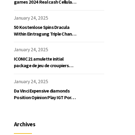
games 2024 Real cash Cellular
Gaming
January 24, 2025
50 Kostenlose Spins Dracula
Within Eintragung Triple Chance
Slot Exklusive Einzahlung
January 24, 2025
ICONIC21 amulette initial
package de jeu de croupiers
personnellement
January 24, 2025
Da Vinci Expensive diamonds
Position Opinion Play IGT Ports
Ruby Slots 100 free spins no
deposit 2023 On the internet
Archives