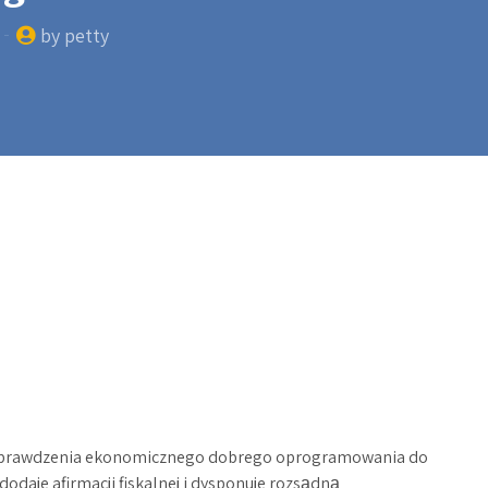
by petty
o sprawdzenia ekonomicznego dobrego oprogramowania do
odaje afirmacji fiskalnej i dysponuje rozsądną