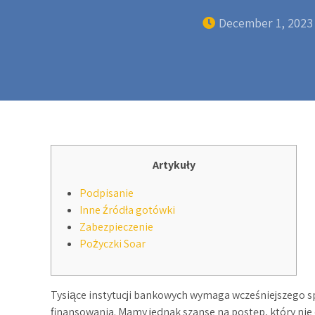
December 1, 2023
Artykuły
Podpisanie
Inne źródła gotówki
Zabezpieczenie
Pożyczki Soar
Tysiące instytucji bankowych wymaga wcześniejszeg
finansowania. Mamy jednak szanse na postęp, który nie d