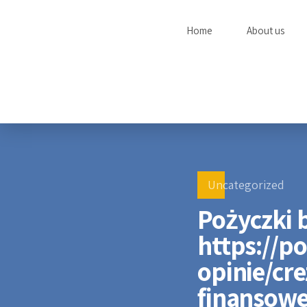
Home
About us
Uncategorized
Pożyczki b
https://p
opinie/cre
finansow