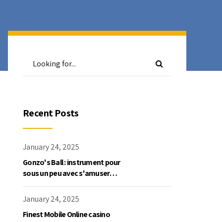
Recent Posts
January 24, 2025
Gonzo's Ball : instrument pour
sous un peu avec s'amuser
gratuite en mode démo, NetEnt
January 24, 2025
Finest Mobile Online casino