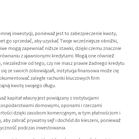
nej inwestycji, ponieważ jest to zabezpieczenie kwoty,
t go sprzedać, aby uzyskać Twoje wcześniejsze obniżki,
czciwe mogą zapewniać niższe stawki, dzięki czemu znacznie
 porównaniu z ujawnionymi kredytami. Mogą one również
, niezależnie od tego, czy nie masz prawie żadnego kredytu
z się ze swoich zobowiązań, instytucja finansowa może cię
dokumentować zaległe rachunki kluczowych firm
zajną kwotę swojego długu.
ż kapitał własny jest powiązany z instytucjami
d gospodarstwami domowymi, oponami i rzeczami
artości dzięki zasobom komercyjnym, w tym płatnościom i
, aby zabrać prywatny sejf i dochód do kieszeni, ponieważ
astyczność podczas inwestowania.