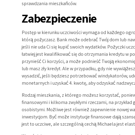
sprawdzania mieszkańców.
Zabezpieczenie
Postęp w kierunku uczciwości wymaga od każdego ogrom
którą pożyczasz. Bank może odebrać Twój dom lub nawe
jeśli nie uda Ci się kupić swoich wydatków. Pożyczki u
łatwiej jest kwalifikować się do otrzymania kredytu w
przynieść Ci korzyści, a może podnieść Twoją ekonomię
lub masz zły kredyt. Ale w przypadku, gdy nie wywiążes
wysadzić, jeśli będziesz potrzebować windykatorów, u
monetarnych i uzyskać 4. kwotę, aby odzyskać nadzwyc
Rodzaj mieszkania, z którego możesz korzystać, poniewa
finansowymi i kilkoma zwykłymi rzeczami, na przykła
osobistymi. Możliwe jest również zapewnienie nowej w
inwestycjom. Być może instytucje finansowe dają szansę
jest to uczciwe, ale szczególną cechą Michaela jest el