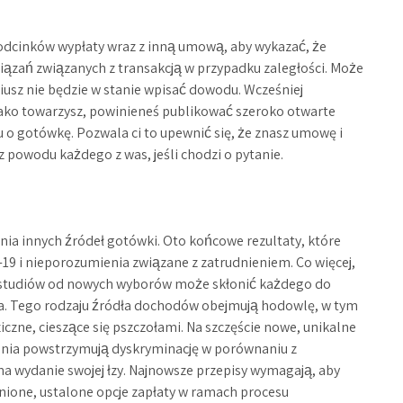
odcinków wypłaty wraz z inną umową, aby wykazać, że
iązań związanych z transakcją w przypadku zaległości. Może
iusz nie będzie w stanie wpisać dowodu. Wcześniej
 jako towarzysz, powinieneś publikować szeroko otwarte
iu o gotówkę. Pozwala ci to upewnić się, że znasz umowę i
z powodu każdego z was, jeśli chodzi o pytanie.
nia innych źródeł gotówki. Oto końcowe rezultaty, które
-19 i nieporozumienia związane z zatrudnieniem. Co więcej,
ia studiów od nowych wyborów może skłonić każdego do
. Tego rodzaju źródła dochodów obejmują hodowlę, w tym
iczne, cieszące się pszczołami. Na szczęście nowe, unikalne
nia powstrzymują dyskryminację w porównaniu z
na wydanie swojej łzy. Najnowsze przepisy wymagają, aby
nione, ustalone opcje zapłaty w ramach procesu