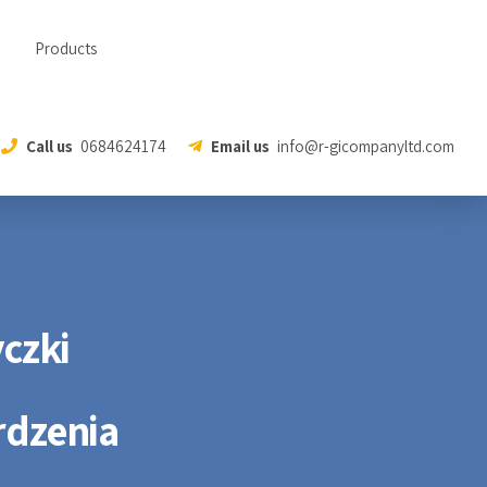
Products
Call us
0684624174
Email us
info@r-gicompanyltd.com
yczki
rdzenia