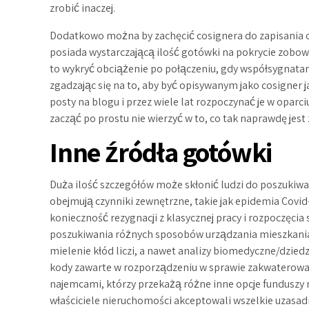
zrobić inaczej.
Dodatkowo można by zachęcić cosignera do zapisania 
posiada wystarczającą ilość gotówki na pokrycie zobow
to wykryć obciążenie po połączeniu, gdy współsygnatar
zgadzając się na to, aby być opisywanym jako cosigner
posty na blogu i przez wiele lat rozpoczynać je w oparc
zacząć po prostu nie wierzyć w to, co tak naprawdę jest 
Inne źródła gotówki
Duża ilość szczegółów może skłonić ludzi do poszukiwa
obejmują czynniki zewnętrzne, takie jak epidemia Covid
konieczność rezygnacji z klasycznej pracy i rozpoczęc
poszukiwania różnych sposobów urządzania mieszkania
mielenie kłód liczi, a nawet analizy biomedyczne/dziedz
kody zawarte w rozporządzeniu w sprawie zakwaterowa
najemcami, którzy przekażą różne inne opcje funduszy 
właściciele nieruchomości akceptowali wszelkie uzasad