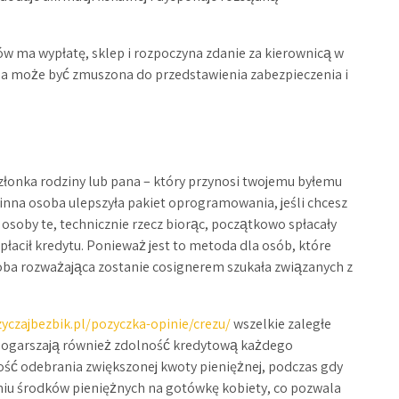
tów ma wypłatę, sklep i rozpoczyna zdanie za kierownicą w
a może być zmuszona do przedstawienia zabezpieczenia i
członka rodziny lub pana – który przynosi twojemu byłemu
by inna osoba ulepszyła pakiet oprogramowania, jeśli chcesz
 osoby te, technicznie rzecz biorąc, początkowo spłacały
łacił kredytu. Ponieważ jest to metoda dla osób, które
soba rozważająca zostanie cosignerem szukała związanych z
zyczajbezbik.pl/pozyczka-opinie/crezu/
wszelkie zaległe
ogarszają również zdolność kredytową każdego
ość odebrania zwiększonej kwoty pieniężnej, podczas gdy
u środków pieniężnych na gotówkę kobiety, co pozwala