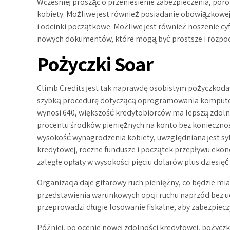
Wcześniej prosząc o przeniesienie zabezpieczenia, po
kobiety. Możliwe jest również posiadanie obowiązkowej au
i odcinki początkowe. Możliwe jest również noszenie 
nowych dokumentów, które mogą być prostsze i rozpocz
Pożyczki Soar
Climb Credits jest tak naprawdę osobistym pożyczkoda
szybką procedurę dotyczącą oprogramowania kompute
wynosi 640, większość kredytobiorców ma lepszą zdoln
procentu środków pieniężnych na konto bez konieczności 
wysokość wynagrodzenia kobiety, uwzględniana jest sy
kredytowej, roczne fundusze i początek przepływu eko
zaległe opłaty w wysokości pięciu dolarów plus dziesię
Organizacja daje gitarowy ruch pieniężny, co będzie mi
przedstawienia warunkowych opcji ruchu naprzód bez u
przeprowadzi długie losowanie fiskalne, aby zabezpiec
Później, po ocenie nowej zdolności kredytowej, pożyc