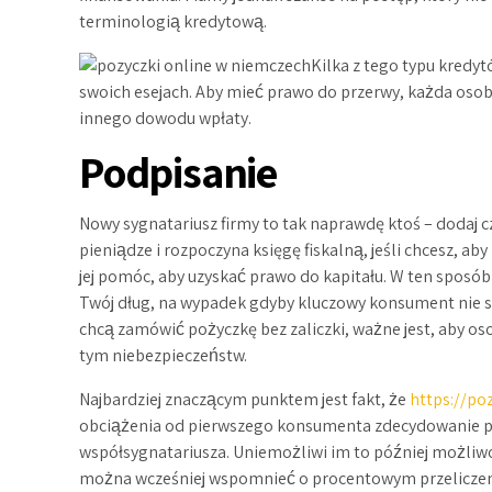
terminologią kredytową.
Kilka z tego typu kredy
swoich esejach.
Aby mieć prawo do przerwy, każda osob
innego dowodu wpłaty.
Podpisanie
Nowy sygnatariusz firmy to tak naprawdę ktoś – dodaj 
pieniądze i rozpoczyna księgę fiskalną, jeśli chcesz, a
jej pomóc, aby uzyskać prawo do kapitału. W ten sposób
Twój dług, na wypadek gdyby kluczowy konsument nie sp
chcą zamówić pożyczkę bez zaliczki, ważne jest, aby o
tym niebezpieczeństw.
Najbardziej znaczącym punktem jest fakt, że
https://po
obciążenia od pierwszego konsumenta zdecydowanie p
współsygnatariusza. Uniemożliwi im to później możliw
można wcześniej wspomnieć o procentowym przeliczeni