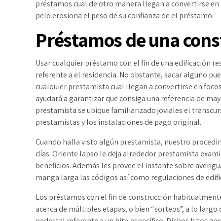
préstamos cual de otro manera llegan a convertirse en
pelo erosiona el peso de su confianza de el préstamo.
Préstamos de una cons
Usar cualquier préstamo con el fin de una edificación 
referente a el residencia. No obstante, sacar alguno pu
cualquier prestamista cual llegan a convertirse en focos 
ayudará a garantizar que consiga una referencia de mayo
prestamista se ubique familiarizado joviales el transcu
prestamistas y los instalaciones de pago original.
Cuando halla visto algún prestamista, nuestro proced
días. Oriente lapso le deja alrededor prestamista exami
beneficios. Además les provee el instante sobre averig
manga larga las códigos así­ como regulaciones de edifi
Los préstamos con el fin de construcción habitualment
acerca de múltiples etapas, o bien “sorteos”, a lo largo d
pedestal referente a un hito específico. Dichos hitos g