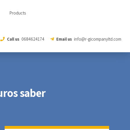
Products
Call us
0684624174
Email us
info@r-gicompanyltd.com
uros saber