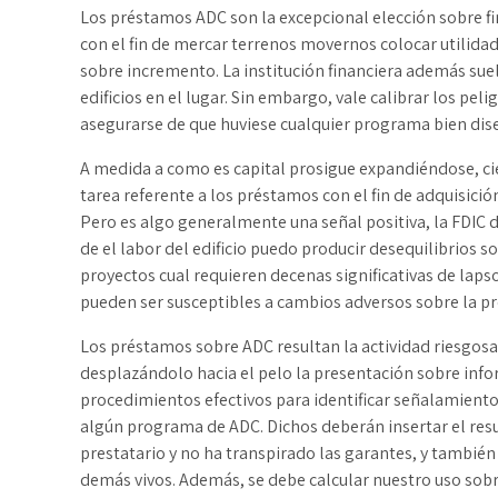
Los préstamos ADC son la excepcional elección sobre f
con el fin de mercar terrenos movernos colocar utilidad
sobre incremento. La institución financiera además suel
edificios en el lugar. Sin embargo, vale calibrar los p
asegurarse de que huviese cualquier programa bien dis
A medida a como es capital prosigue expandiéndose, c
tarea referente a los préstamos con el fin de adquisición
Pero es algo generalmente una señal positiva, la FDIC 
de el labor del edificio puedo producir desequilibrios s
proyectos cual requieren decenas significativas de laps
pueden ser susceptibles a cambios adversos sobre la p
Los préstamos sobre ADC resultan la actividad riesgosa
desplazándolo hacia el pelo la presentación sobre inf
procedimientos efectivos para identificar señalamiento
algún programa de ADC. Dichos deberán insertar el result
prestatario y no ha transpirado las garantes, y también
demás vivos. Además, se debe calcular nuestro uso sobr