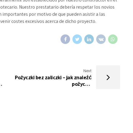
otecario. Nuestro prestatario debería respetar los novios
tan importantes por motivo de que pueden asistir a las
venir costes excesivos acerca de dicho proyecto.
Next
Pożyczki bez zaliczki – jak znaleźć
de
pożyczki
https://pozyczajbezbik.pl/pozyczka-
opinie/crezu/ bez korzystania z
potwierdzenia finansowego