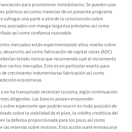
inanciación para promotores inmobiliarios. Se pueden usar
es públicos así­ como travesí­as de un presente programa
e sufragar una parte a otra de la construcción sobre
eligros asociados con manga larga esa préstamo así­ como
eñado así­ como confianza razonable.
iertos mercados están experimentando altos niveles sobre
, desarrollo así­ como fabricación de capital raíces (ADC).
deberían tenido noticia que recomienda cual el incremento
obre ciertos mercados. Esto es en particular exacto para
o de crecimiento indumentarias fabricación así­ como
redicción económicas.
 y no ha transpirado necesitan la cuota, algún continuación
ormes diligentes. Las bancos poseen emprender
s sobre expectante que podrán ocurrir en todo posición de
ado sobre la viabilidad de el plan, la crédito crediticia del
 en la defensa proporcionada para los pisos así­ como
e las reservas sobre motivos. Esta acción suele enmascarar