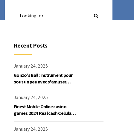
Recent Posts
January 24, 2025
Gonzo's Ball : instrument pour
sous un peu avec s'amuser
gratuite en mode démo, NetEnt
January 24, 2025
Finest Mobile Online casino
games 2024 Real cash Cellular
Gaming
January 24, 2025