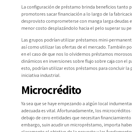
La configuración de préstamo brinda beneficios tanto p
promotores sacar financiación a lo largo de la fabricaci
desprovisto comprometerse con manga larga deudas en e
menor costo desplazándolo hacia el pelo superar su perf
Las grupos podrían utilizar préstamos mini-permanent
así­ como utilizar las ofertas de el mercado. También p
en el caso de que nos lo olvidemos préstamos morosos
dinámicos en inversiones sobre flujo sobre caja con el
esto, podrían utilizar estos préstamos para concluir la 
iniciativa industrial.
Microcrédito
Ya sea que se haye empezando a algún local indumentari
adecuada es vital. Afortunadamente, los microcréditos 
debajo de cero entidades que necesitan financiamiento 
embargo, suin acudir un micropréstamo, importa haber
claramente el objetivo de la proyecto y las fundament