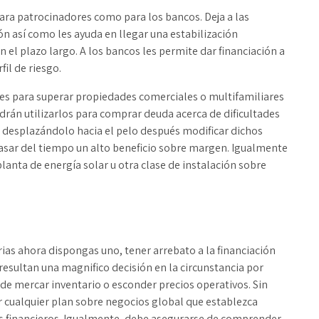
ara patrocinadores como para los bancos. Deja a las
ón así­ como les ayuda en llegar una estabilización
l plazo largo. A los bancos les permite dar financiación a
il de riesgo.
es para superar propiedades comerciales o multifamiliares
odrán utilizarlos para comprar deuda acerca de dificultades
 desplazándolo hacia el pelo después modificar dichos
 pasar del tiempo un alto beneficio sobre margen. Igualmente
planta de energía solar u otra clase de instalación sobre
as ahora dispongas uno, tener arrebato a la financiación
resultan una magnifico decisión en la circunstancia por
de mercar inventario o esconder precios operativos. Sin
 cualquier plan sobre negocios global que establezca
os financieros. Igualmente, debe asegurarse de comprender