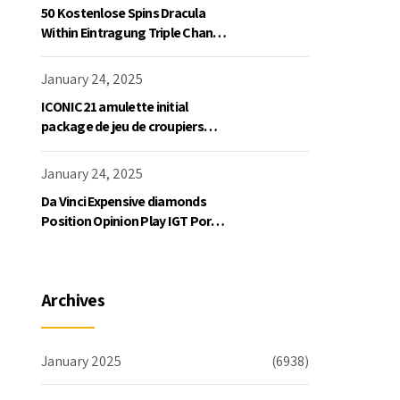
50 Kostenlose Spins Dracula
Within Eintragung Triple Chance
Slot Exklusive Einzahlung
January 24, 2025
ICONIC21 amulette initial
package de jeu de croupiers
personnellement
January 24, 2025
Da Vinci Expensive diamonds
Position Opinion Play IGT Ports
Ruby Slots 100 free spins no
deposit 2023 On the internet
Archives
January 2025
(6938)