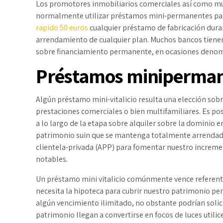
Los promotores inmobiliarios comerciales así­ como mu
normalmente utilizar préstamos mini-permanentes pa
rapido 50 euros
cualquier préstamo de fabricación duran
arrendamiento de cualquier plan. Muchos bancos tien
sobre financiamiento permanente, en ocasiones denomi
Préstamos miniperma
Algún préstamo mini-vitalicio resulta una elección sob
prestaciones comerciales o bien multifamiliares. Es pos
a lo largo de la etapa sobre alquiler sobre la dominio e
patrimonio suin que se mantenga totalmente arrendada. 
clientela-privada (APP) para fomentar nuestro increme
notables.
Un préstamo mini vitalicio comúnmente vence referente
necesita la hipoteca para cubrir nuestro patrimonio 
algún vencimiento ilimitado, no obstante podrían solici
patrimonio llegan a convertirse en focos de luces utilic