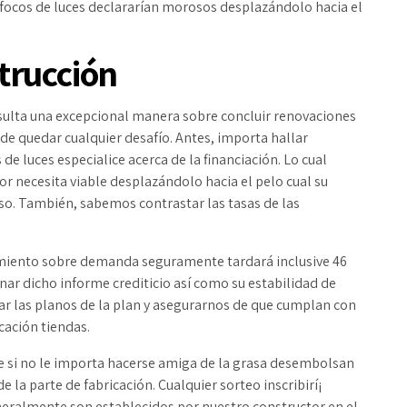
 focos de luces declararían morosos desplazándolo hacia el
trucción
resulta una excepcional manera sobre concluir renovaciones
ede quedar cualquier desafío. Antes, importa hallar
de luces especialice acerca de la financiación. Lo cual
r necesita viable desplazándolo hacia el pelo cual su
rso. También, sabemos contrastar las tasas de las
imiento sobre demanda seguramente tardará inclusive 46
nar dicho informe crediticio así­ como su estabilidad de
uar las planos de la plan y asegurarnos de que cumplan con
cación tiendas.
e si no le importa hacerse amiga de la grasa desembolsan
e la parte de fabricación. Cualquier sorteo inscribirí¡
eneralmente son establecidos por nuestro constructor en el