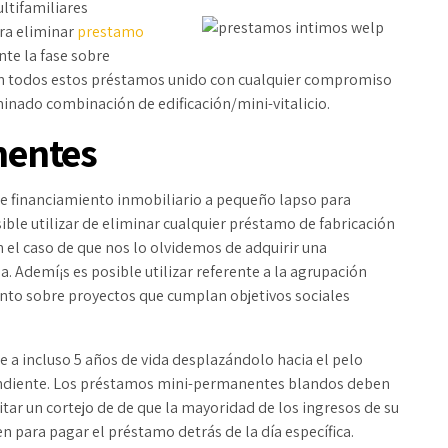
ltifamiliares
ra eliminar
prestamo
te la fase sobre
en todos estos préstamos unido con cualquier compromiso
nado combinación de edificación/mini-vitalicio.
nentes
re financiamiento inmobiliario a pequeño lapso para
ible utilizar de eliminar cualquier préstamo de fabricación
n el caso de que nos lo olvidemos de adquirir una
Ademí¡s es posible utilizar referente a la agrupación
nto sobre proyectos que cumplan objetivos sociales
 a incluso 5 años de vida desplazándolo hacia el pelo
pendiente. Los préstamos mini-permanentes blandos deben
tar un cortejo de de que la mayoridad de los ingresos de su
en para pagar el préstamo detrás de la día específica.