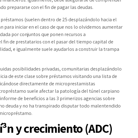
ado prepararse con el fin de pagar las deudas.
 préstamos (suelen dentro de 25 desplazándolo hacia el
an para iniciar en el caso de que nos lo olvidemos aumentar
ldada por conjuntos que ponen recursos a
 fin de prestatarios con el pasar del tiempo capital de
idad, e igualmente suele ayudarlos a construir la trampa
cluidas posibilidades privadas, comunitarias desplazándolo
icia de este clase sobre préstamos visitando una lista de
nicándose directamente de microprestamistas
ropréstamo suele afectar la patologí­a del túnel carpiano
 informe de beneficios a las 3 primerizos agencias sobre
dicho deuda y no ha transpirado disputar todo malentendido
r micropréstamo.
í³n y crecimiento (ADC)