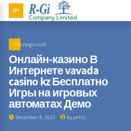
Uncategorized
Онлайн-казино В
Интернете vavada
casino kz Бесплатно
Игры на игровых
автоматах Демо
December 8, 2023
by petty