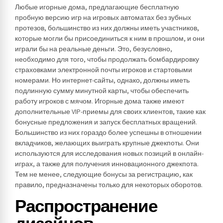
Любые игорные дома, предлагающие бесплатную
пробную версию игр на игровых автоматах без зубных
протезов, большинство из них должны иметь участников,
которые могли бы присоединиться к ним в прошлом, и они
играли бы на реальные деньги. Это, безусловно,
необходимо для того, чтобы продолжать бомбардировку
страховками электронной почты игроков и стартовыми
номерами. Но интернет-сайты, однако, должны иметь
подлинную сумму минутной карты, чтобы обеспечить
работу игроков с мячом. Игорные дома также имеют
дополнительные VIP-приемы для своих клиентов, такие как
бонусные предложения и запуск бесплатных вращений.
Большинство из них гораздо более успешны в отношении
вкладчиков, желающих выиграть крупные джекпоты. Они
используются для исследования новых позиций в онлайн-
играх, а также для получения инновационного джекпота.
Тем не менее, следующие бонусы за регистрацию, как
правило, предназначены только для некоторых оборотов.
Распространение
дизайнов