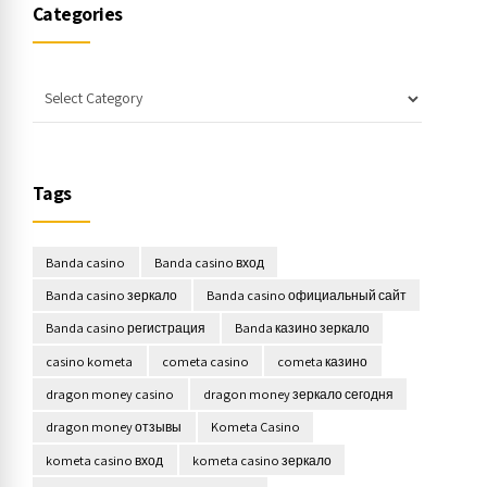
Categories
Tags
Banda casino
Banda casino вход
Banda casino зеркало
Banda casino официальный сайт
Banda casino регистрация
Banda казино зеркало
casino kometa
cometa casino
cometa казино
dragon money casino
dragon money зеркало сегодня
dragon money отзывы
Kometa Casino
kometa casino вход
kometa casino зеркало