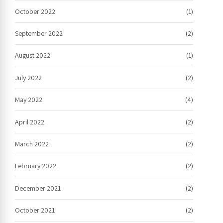
October 2022
(1)
September 2022
(2)
August 2022
(1)
July 2022
(2)
May 2022
(4)
April 2022
(2)
March 2022
(2)
February 2022
(2)
December 2021
(2)
October 2021
(2)