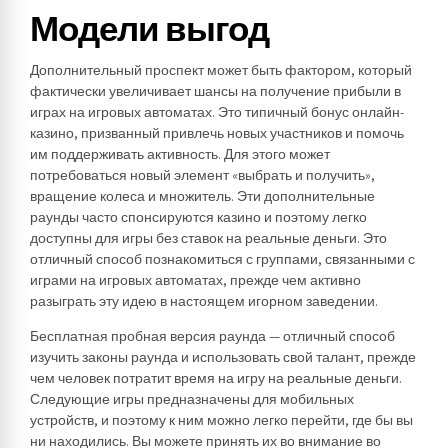
Модели выгод
Дополнительный проспект может быть фактором, который
фактически увеличивает шансы на получение прибыли в
играх на игровых автоматах. Это типичный бонус онлайн-
казино, призванный привлечь новых участников и помочь
им поддерживать активность. Для этого может
потребоваться новый элемент «выбрать и получить»,
вращение колеса и множитель. Эти дополнительные
раунды часто спонсируются казино и поэтому легко
доступны для игры без ставок на реальные деньги. Это
отличный способ познакомиться с группами, связанными с
играми на игровых автоматах, прежде чем активно
разыграть эту идею в настоящем игорном заведении.
Бесплатная пробная версия раунда — отличный способ
изучить законы раунда и использовать свой талант, прежде
чем человек потратит время на игру на реальные деньги.
Следующие игры предназначены для мобильных
устройств, и поэтому к ним можно легко перейти, где бы вы
ни находились. Вы можете принять их во внимание во