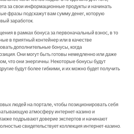
чета за свои информационные продукты и начинать
ые фразы подскажут вам сумму денег, которую
вый заработок.
ения в рамках бонуса за первоначальный взнос, в то
нные в приятный контейнер или в качестве
овать дополнительные бонусы, когда
позиция. Они могут быть готовы немедленно или даже
ом, что они энергичны. Некоторые бонусы будут
угие будут более гибкими, и их можно будет получить
новых людей на портале, чтобы позиционировать себя
ахватывающую атмосферу интернет-казино и
также подрывают доверие экспертов и начинают
олностью свидетельствует коллекция интернет-казино.