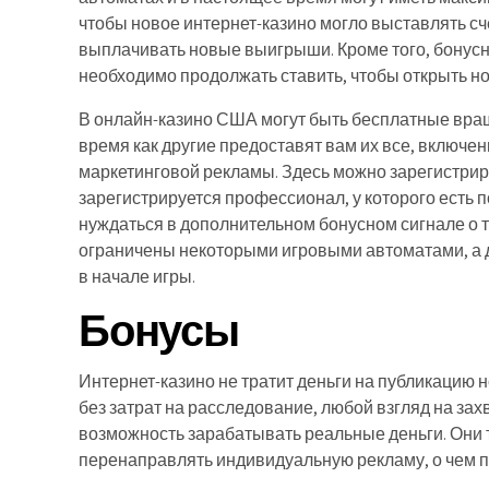
чтобы новое интернет-казино могло выставлять с
выплачивать новые выигрыши. Кроме того, бонусн
необходимо продолжать ставить, чтобы открыть но
В онлайн-казино США могут быть бесплатные вращ
время как другие предоставят вам их все, включе
маркетинговой рекламы. Здесь можно зарегистрир
зарегистрируется профессионал, у которого есть 
нуждаться в дополнительном бонусном сигнале о т
ограничены некоторыми игровыми автоматами, а др
в начале игры.
Бонусы
Интернет-казино не тратит деньги на публикацию 
без затрат на расследование, любой взгляд на з
возможность зарабатывать реальные деньги. Они 
перенаправлять индивидуальную рекламу, о чем п