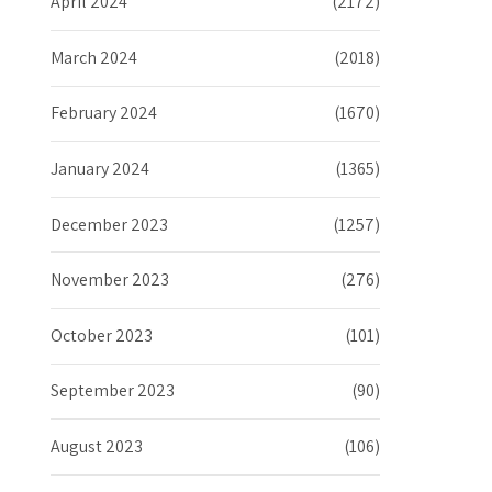
April 2024
(2172)
March 2024
(2018)
February 2024
(1670)
January 2024
(1365)
December 2023
(1257)
November 2023
(276)
October 2023
(101)
September 2023
(90)
August 2023
(106)