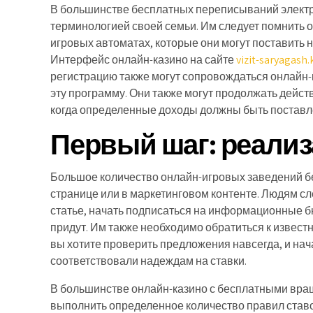
В большинстве бесплатных переписываний электр
терминологией своей семьи. Им следует помнить о
игровых автоматах, которые они могут поставить
Интерфейс онлайн-казино на сайте
vizit-saryagash.
регистрацию также могут сопровождаться онлайн-к
эту программу. Они также могут продолжать дейст
когда определенные доходы должны быть поставлен
Первый шаг: реализ
Большое количество онлайн-игровых заведений б
странице или в маркетинговом контенте. Людям сл
статье, начать подписаться на информационные бю
придут. Им также необходимо обратиться к извес
вы хотите проверить предложения навсегда, и нач
соответствовали надеждам на ставки.
В большинстве онлайн-казино с бесплатными вращ
выполнить определенное количество правил ставок