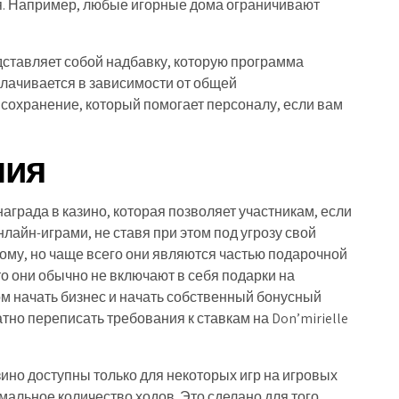
ия. Например, любые игорные дома ограничивают
ставляет собой надбавку, которую программа
лачивается в зависимости от общей
а сохранение, который помогает персоналу, если вам
ния
аграда в казино, которая позволяет участникам, если
лайн-играми, не ставя при этом под угрозу свой
ому, но чаще всего они являются частью подарочной
то они обычно не включают в себя подарки на
м начать бизнес и начать собственный бонусный
но переписать требования к ставкам на Don’mirielle
но доступны только для некоторых игр на игровых
имальное количество ходов. Это сделано для того,