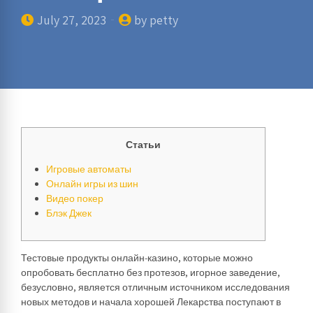
July 27, 2023
by petty
Статьи
Игровые автоматы
Онлайн игры из шин
Видео покер
Блэк Джек
Тестовые продукты онлайн-казино, которые можно
опробовать бесплатно без протезов, игорное заведение,
безусловно, является отличным источником исследования
новых методов и начала хорошей Лекарства поступают в