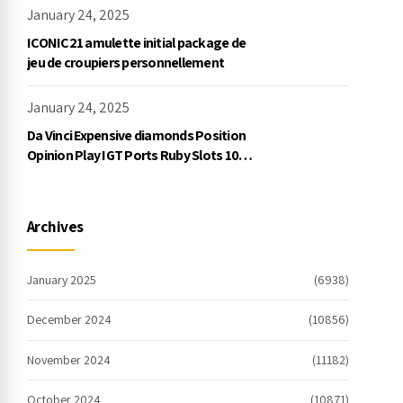
January 24, 2025
ICONIC21 amulette initial package de
jeu de croupiers personnellement
January 24, 2025
Da Vinci Expensive diamonds Position
Opinion Play IGT Ports Ruby Slots 100
free spins no deposit 2023 On the
internet
Archives
January 2025
(6938)
December 2024
(10856)
November 2024
(11182)
October 2024
(10871)