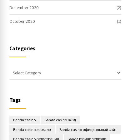
December 2020
(2)
October 2020
(1)
Categories
Tags
Banda casino
Banda casino вход
Banda casino зеркало
Banda casino официальный сайт
Banda casino регистрация
Banda казино зеркало