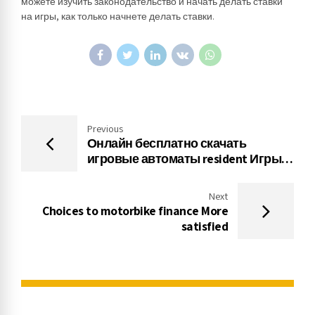
можете изучить законодательство и начать делать ставки
на игры, как только начнете делать ставки.
Previous
Онлайн бесплатно скачать
игровые автоматы resident Игры
онлайн казино
Next
Choices to motorbike finance More
satisfied