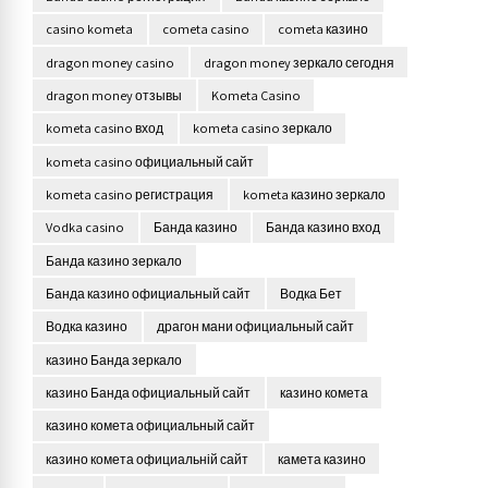
casino kometa
cometa casino
cometa казино
dragon money casino
dragon money зеркало сегодня
dragon money отзывы
Kometa Casino
kometa casino вход
kometa casino зеркало
kometa casino официальный сайт
kometa casino регистрация
kometa казино зеркало
Vodka casino
Банда казино
Банда казино вход
Банда казино зеркало
Банда казино официальный сайт
Водка Бет
Водка казино
драгон мани официальный сайт
казино Банда зеркало
казино Банда официальный сайт
казино комета
казино комета официальный сайт
казино комета официальній сайт
камета казино