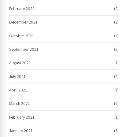
February 2022
(2)
December 2021
(2)
October 2021
(2)
September 2021
(2)
August 2021
(1)
July 2021
(2)
April 2021
(1)
March 2021
(2)
February 2021
(1)
January 2021
(3)