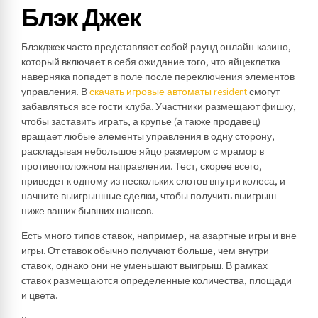
Блэк Джек
Блэкджек часто представляет собой раунд онлайн-казино,
который включает в себя ожидание того, что яйцеклетка
наверняка попадет в поле после переключения элементов
управления. В
скачать игровые автоматы resident
смогут
забавляться все гости клуба. Участники размещают фишку,
чтобы заставить играть, а крупье (а также продавец)
вращает любые элементы управления в одну сторону,
раскладывая небольшое яйцо размером с мрамор в
противоположном направлении. Тест, скорее всего,
приведет к одному из нескольких слотов внутри колеса, и
начните выигрышные сделки, чтобы получить выигрыш
ниже ваших бывших шансов.
Есть много типов ставок, например, на азартные игры и вне
игры. От ставок обычно получают больше, чем внутри
ставок, однако они не уменьшают выигрыш. В рамках
ставок размещаются определенные количества, площади
и цвета.