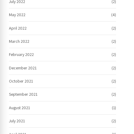
July 2022
(2)
May 2022
(4)
April 2022
(2)
March 2022
(2)
February 2022
(2)
December 2021
(2)
October 2021
(2)
September 2021
(2)
August 2021
(1)
July 2021
(2)