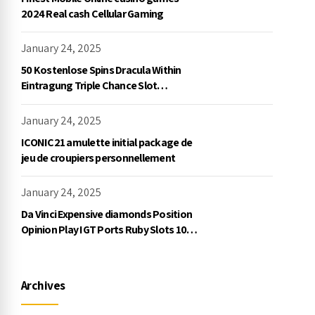
2024 Real cash Cellular Gaming
January 24, 2025
50 Kostenlose Spins Dracula Within
Eintragung Triple Chance Slot
Exklusive Einzahlung
January 24, 2025
ICONIC21 amulette initial package de
jeu de croupiers personnellement
January 24, 2025
Da Vinci Expensive diamonds Position
Opinion Play IGT Ports Ruby Slots 100
free spins no deposit 2023 On the
internet
Archives