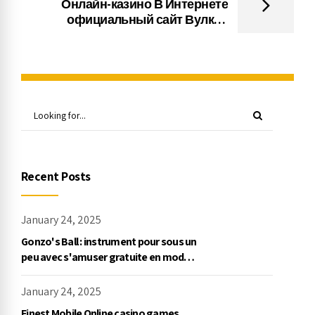
Онлайн-казино В Интернете
официальный сайт Вулкан
игровой клуб Демонстрационные
продукты бесплатно Без тарелки
Казино
Recent Posts
January 24, 2025
Gonzo's Ball : instrument pour sous un
peu avec s'amuser gratuite en mode
démo, NetEnt
January 24, 2025
Finest Mobile Online casino games