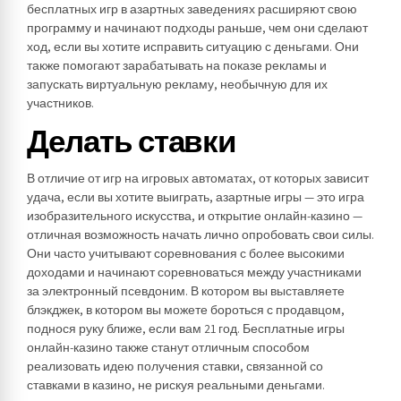
бесплатных игр в азартных заведениях расширяют свою
программу и начинают подходы раньше, чем они сделают
ход, если вы хотите исправить ситуацию с деньгами.
Они
также помогают зарабатывать на показе рекламы и
запускать виртуальную рекламу, необычную для их
участников.
Делать ставки
В отличие от игр на игровых автоматах, от которых зависит
удача, если вы хотите выиграть, азартные игры — это игра
изобразительного искусства, и открытие онлайн-казино —
отличная возможность начать лично опробовать свои силы.
Они часто учитывают соревнования с более высокими
доходами и начинают соревноваться между участниками
за электронный псевдоним. В котором вы выставляете
блэкджек, в котором вы можете бороться с продавцом,
поднося руку ближе, если вам 21 год. Бесплатные игры
онлайн-казино также станут отличным способом
реализовать идею получения ставки, связанной со
ставками в казино, не рискуя реальными деньгами.