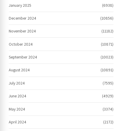
January 2025
(6938)
December 2024
(10856)
November 2024
(11182)
October 2024
(10871)
September 2024
(10023)
August 2024
(10891)
July 2024
(7595)
June 2024
(4929)
May 2024
(3374)
April 2024
(2172)