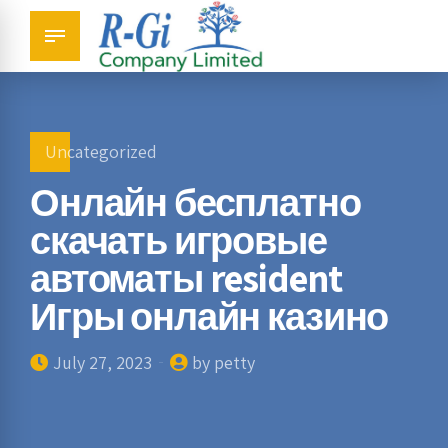
Uncategorized
Онлайн бесплатно
скачать игровые
автоматы resident
Игры онлайн казино
July 27, 2023
by petty