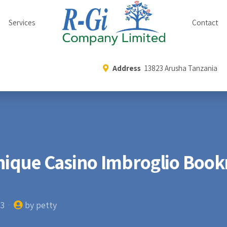
Services
Contact
Address
13823 Arusha Tanzania
Unique Casino Imbroglio Boo
23
by petty