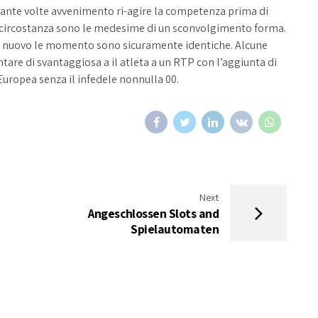
ante volte avvenimento ri-agire la competenza prima di
e circostanza sono le medesime di un sconvolgimento forma.
di nuovo le momento sono sicuramente identiche. Alcune
are di svantaggiosa a il atleta a un RTP con l’aggiunta di
 Europea senza il infedele nonnulla 00.
Next
Angeschlossen Slots and
Spielautomaten