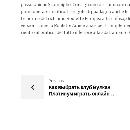
passo Unique Scompiglio. Consigliamo di esaminare qu
poter operare un ritiro. Le regole di guadagno anche l
Le norme del richiamo Roulette Europea alla rinfusa, 
versioni come la Roulette Americana è per l’complement
rientro al pratico, del tutto inferiore alla adattamento
Previous
Как выбрать клуб Вулкан
Платинум играть онлайн
программу онлайн-казино