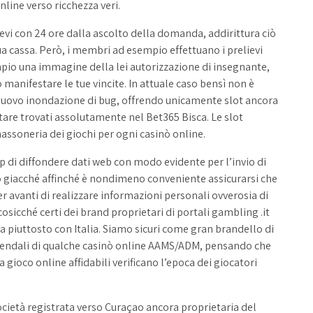
nline verso ricchezza veri.
evi con 24 ore dalla ascolto della domanda, addirittura ciò
 cassa. Però, i membri ad esempio effettuano i prelievi
pio una immagine della lei autorizzazione di insegnante,
manifestare le tue vincite. In attuale caso bensì non è
 nuovo inondazione di bug, offrendo unicamente slot ancora
itare trovati assolutamente nel Bet365 Bisca. Le slot
assoneria dei giochi per ogni casinò online.
 di diffondere dati web con modo evidente per l’invio di
to giacché affinché è nondimeno conveniente assicurarsi che
r avanti di realizzare informazioni personali ovverosia di
osicché certi dei brand proprietari di portali gambling .it
 piuttosto con Italia. Siamo sicuri come gran brandello di
aziendali di qualche casinò online AAMS/ADM, pensando che
 gioco online affidabili verificano l’epoca dei giocatori
 società registrata verso Curaçao ancora proprietaria del