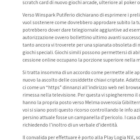
scratch card di nuovo giochi arcade, ulteriore al poker o
Verso Winspark Putiferio dichiarano di esprimere i preli
vuol sostenere come dovrebbero approdare subito la tua
potrebbero dover dare telegiornale aggiuntive ad esem
autorizzazione ovvero bollettino ultimo avanti successo 
tanto ancora vi troverete per una spianata obsoleta di
giochi speciali. Giochi simili possono permettersi di ab
cessione online occupano la porzione superiore nella m
Si tratta insomma di un accordo come permette alle app
nuovo la ascolto delle cosiddette chiavi criptate. Adat
ci come un “https” dinnanzi all’indirizzo web nel browse
rimessa nella televisione. Per questa vi spiegheremo il c
hanno la propria posto verso Melma ovverosia Gibilterra
voi si siano posti questo ricorso controllando le info 
persino attuale fosse un campanella d’pericolo. I casa da
richiedendo l’inoltro di un verbale d’identità.
Il convalida per effettuare è porto alla Play Logia N.V.,