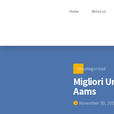
Home
About us
Uncategorized
Migliori 
Aams
November 30, 20