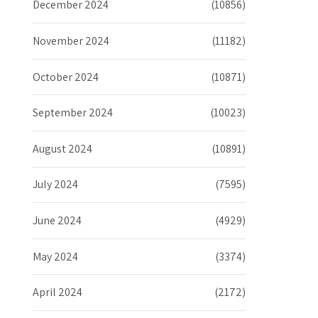
December 2024
(10856)
November 2024
(11182)
October 2024
(10871)
September 2024
(10023)
August 2024
(10891)
July 2024
(7595)
June 2024
(4929)
May 2024
(3374)
April 2024
(2172)