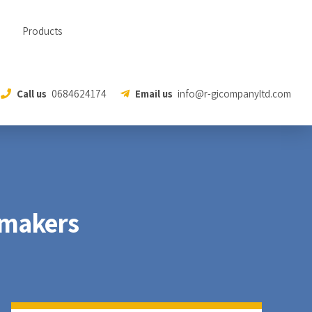
Products
Call us
0684624174
Email us
info@r-gicompanyltd.com
kmakers