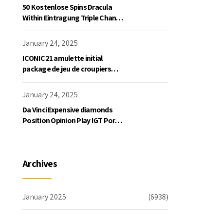
50 Kostenlose Spins Dracula
Within Eintragung Triple Chance
Slot Exklusive Einzahlung
January 24, 2025
ICONIC21 amulette initial
package de jeu de croupiers
personnellement
January 24, 2025
Da Vinci Expensive diamonds
Position Opinion Play IGT Ports
Ruby Slots 100 free spins no
deposit 2023 On the internet
Archives
January 2025
(6938)