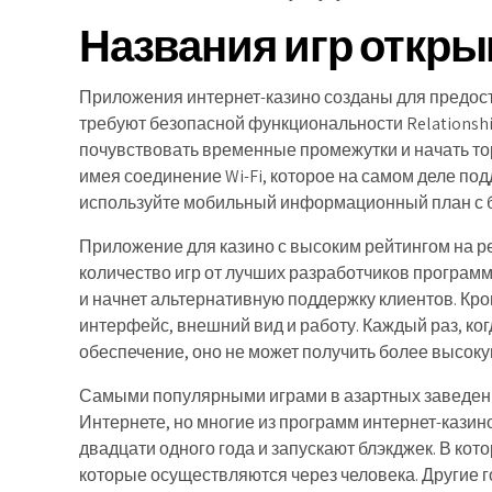
Названия игр откр
Приложения интернет-казино созданы для предост
требуют безопасной функциональности Relationship
почувствовать временные промежутки и начать тор
имея соединение Wi-Fi, которое на самом деле под
используйте мобильный информационный план с 
Приложение для казино с высоким рейтингом на р
количество игр от лучших разработчиков програм
и начнет альтернативную поддержку клиентов. Кро
интерфейс, внешний вид и работу. Каждый раз, ко
обеспечение, оно не может получить более высоку
Самыми популярными играми в азартных заведени
Интернете, но многие из программ интернет-казин
двадцати одного года и запускают блэкджек. В ко
которые осуществляются через человека. Другие 