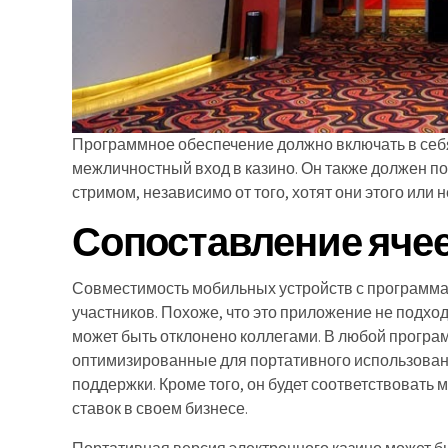
Программное обеспечение должно включать в себя
межличностный вход в казино.
Он также должен по
стримом, независимо от того, хотят они этого или н
Сопоставление яче
Совместимость мобильных устройств с программа
участников. Похоже, что это приложение не подход
может быть отклонено коллегами. В любой програм
оптимизированные для портативного использован
поддержки. Кроме того, он будет соответствоват
ставок в своем бизнесе.