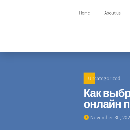
Home
About us
Uncategorized
Как выбр
онлайн 
November 30, 20