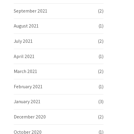
September 2021
(2)
August 2021
(1)
July 2021
(2)
April 2021
(1)
March 2021
(2)
February 2021
(1)
January 2021
(3)
December 2020
(2)
October 2020
(1)