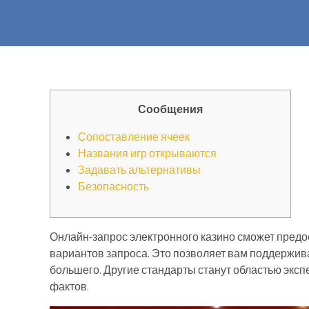
Сообщения
Сопоставление ячеек
Названия игр открываются
Задавать альтернативы
Безопасность
Онлайн-запрос электронного казино сможет предо
вариантов запроса. Это позволяет вам поддержива
большего. Другие стандарты станут областью эксп
фактов.