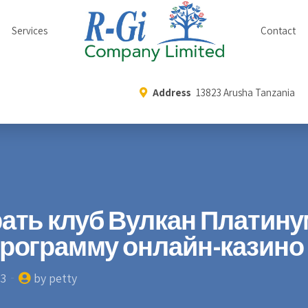
Services
Contact
Address
13823 Arusha Tanzania
ать клуб Вулкан Платину
программу онлайн-казино
23
by petty