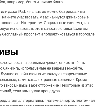
ов, например, бинго и начало бинго.
ли даже iPad, и начать ее можно без риска, и вы
ы начнете участвовать, у вас начнутся финансовые
 отношения с Интернетом. Социальные системы, как
дует использовать это в качестве ставки. Если вы
ь бесплатный проспект и попрактиковаться в торговле
тивы
сле запроса на реальные деньги, они хотят быть
о банкинга, используемые на вашем веб-сайте,
. Лучшие онлайн-казино используют современные
опасные, такие как электронные кошельки. Кроме
о взноса и вызывают отторжение. Некоторые из этих
усилий, если вам нужна процедура.
предлагает альтернативы: платежная карта, платежная