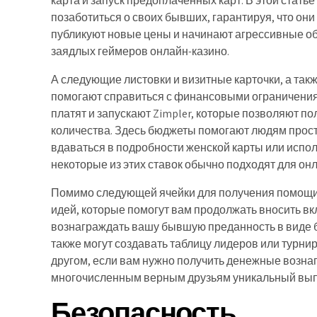
карта и запуск предоплаченных карт. В этой стать
позаботиться о своих бывших, гарантируя, что они
публикуют новые цены и начинают агрессивные о
заядлых геймеров онлайн-казино.
А следующие листовки и визитные карточки, а так
помогают справиться с финансовыми ограничения
платят и запускают Zimpler, которые позволяют по
количества. Здесь бюджеты помогают людям прост
вдаваться в подробности женской карты или испол
некоторые из этих ставок обычно подходят для онл
Помимо следующей ячейки для получения помощи,
идей, которые помогут вам продолжать вносить вк
вознаграждать вашу бывшую преданность в виде б
также могут создавать таблицу лидеров или турнир
другом, если вам нужно получить денежные возна
многочисленным верным друзьям уникальный выпр
Безопасность