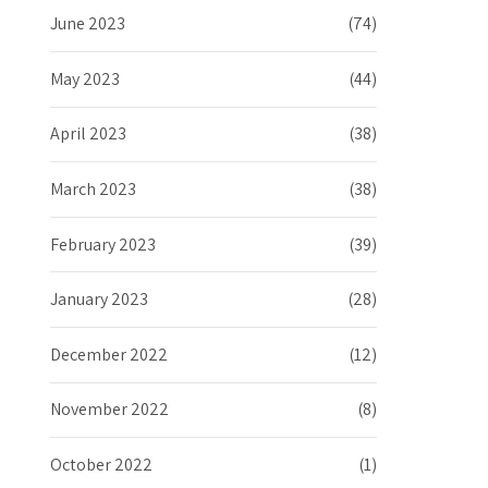
June 2023
(74)
May 2023
(44)
April 2023
(38)
March 2023
(38)
February 2023
(39)
January 2023
(28)
December 2022
(12)
November 2022
(8)
October 2022
(1)