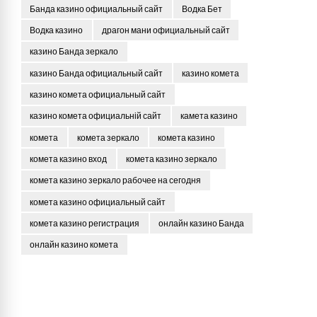
Банда казино официальный сайт
Водка Бет
Водка казино
драгон мани официальный сайт
казино Банда зеркало
казино Банда официальный сайт
казино комета
казино комета официальный сайт
казино комета официальній сайт
камета казино
комета
комета зеркало
комета казино
комета казино вход
комета казино зеркало
комета казино зеркало рабочее на сегодня
комета казино официальный сайт
комета казино регистрация
онлайн казино Банда
онлайн казино комета