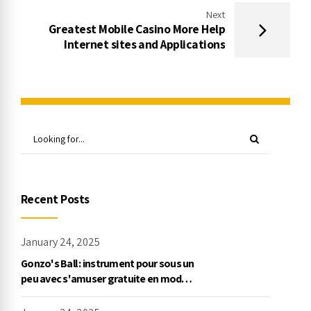
Next
Greatest Mobile Casino More Help
Internet sites and Applications
Recent Posts
January 24, 2025
Gonzo's Ball : instrument pour sous un
peu avec s'amuser gratuite en mode
démo, NetEnt