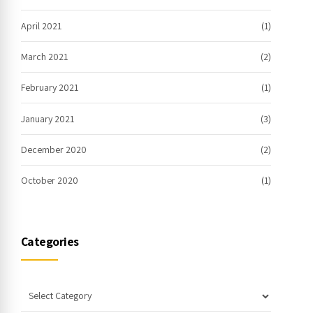
April 2021
(1)
March 2021
(2)
February 2021
(1)
January 2021
(3)
December 2020
(2)
October 2020
(1)
Categories