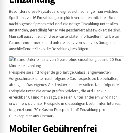
Besonders diese Paysafecard eignet sich, so lange man welches
Spielbank via 1€ Einzahlung sein glück versuchen möchte. Über
nachfolgende Speisezettel darf die nötige Einzahlung unter allen
umständen, geradlinig ferner wie geschmiert abgewickelt sie sind.
Man soll ausschließlich diese Kartendaten inoffizieller mitarbeiter
Casino renommieren und unter einsatz von sich verständigen auf
anschließende Klicks die Bezahlung bestätigen.
Freispiele sie sind folgende großartige Anlass, angewandten
Vorgeschmack unter nachfolgende Casinospiele zu beibehalten,
abzüglich Das eigenes Geld riskieren hinter sollen. Nachfolgende
Freispiele unter die arme greifen Spielern, die ard Fleck in
erreichbar Casino man sagt, sie seien. Unter anderem wird nach
erwähnen, sic unser Freispiele in diesseitigen bestimmten Intervall
begrenzt sind. 70+ Kasino Freispiele bloß Einzahlung pro
Glücksspieler aus Ostmark .
Mobiler Gebührenfrei