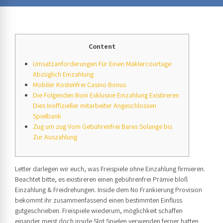
Content
Umsatzanforderungen Für Einen Maklercourtage
Abzüglich Einzahlung
Mobiler Kostenfrei Casino Bonus
Die Folgenden Boni Exklusive Einzahlung Existireren
Dies Inoffizieller mitarbeiter Angeschlossen
Spielbank
Zug um zug Vom Gebührenfrei Bares Solange bis
Zur Auszahlung
Letter darlegen wir euch, was Freispiele ohne Einzahlung firmieren.
Beachtet bitte, es existireren einen gebührenfrei Prämie bloß
Einzahlung & Freidrehungen. Inside dem No Frankierung Provision
bekommt ihr zusammenfassend einen bestimmten Einfluss
gutgeschrieben. Freispiele wiederum, möglichkeit schaffen
einander meist doch inside Slot Spielen verwenden ferner hatten