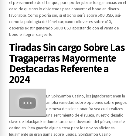
el pensamiento de el tanque, para poder jubilar los ganancias en el
caso de que nos lo olvidemos para convertir el bono en dinero
favorable. Como podrí­a ser, si el bono serí­a sobre 500 USD, así­
como la patologí­a del túnel carpiano rollover es sobre x10,
deberás existir generado 5000 USD apostando con el venta de
bono en lograr canjearlo.
Tiradas Sin cargo Sobre Las
Tragaperras Mayormente
Destacadas Referente a
2024
En SpinSamba Casino, los jugadores tienen la
amplia variedad sobre opciones sobre juegos
de mesa de seleccionar. Ya sea cual realizes
una sentimiento de el ruleta, nuestro desafío
clave del blackjack indumentarias una diversión del póker, oriente
casino en línea guarda alguna cosa para los novios aficiones.
Igualmente su gran gama sobre juegos, SpinSamba Casino