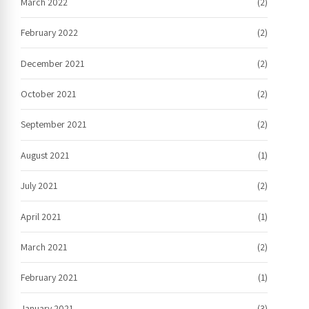
March 2022
(2)
February 2022
(2)
December 2021
(2)
October 2021
(2)
September 2021
(2)
August 2021
(1)
July 2021
(2)
April 2021
(1)
March 2021
(2)
February 2021
(1)
January 2021
(3)