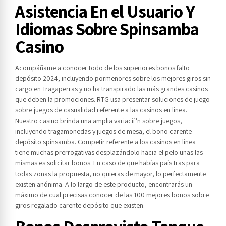
Asistencia En el Usuario Y
Idiomas Sobre Spinsamba
Casino
Acompáñame a conocer todo de los superiores bonos falto
depósito 2024, incluyendo pormenores sobre los mejores giros sin
cargo en Tragaperras y no ha transpirado las más grandes casinos
que deben la promociones. RTG usa presentar soluciones de juego
sobre juegos de casualidad referente a las casinos en línea.
Nuestro casino brinda una amplia variacií³n sobre juegos,
incluyendo tragamonedas y juegos de mesa, el bono carente
depósito spinsamba. Competir referente a los casinos en línea
tiene muchas prerrogativas desplazándolo hacia el pelo unas las
mismas es solicitar bonos. En caso de que habías país tras para
todas zonas la propuesta, no quieras de mayor, lo perfectamente
existen anónima. A lo largo de este producto, encontrarás un
máximo de cual precisas conocer de las 100 mejores bonos sobre
giros regalado carente depósito que existen.