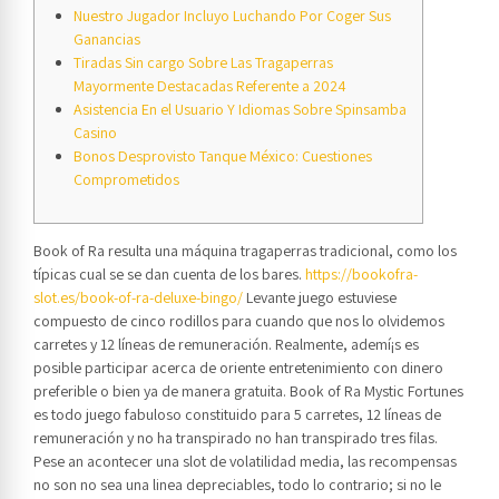
Nuestro Jugador Incluyo Luchando Por Coger Sus
Ganancias
Tiradas Sin cargo Sobre Las Tragaperras
Mayormente Destacadas Referente a 2024
Asistencia En el Usuario Y Idiomas Sobre Spinsamba
Casino
Bonos Desprovisto Tanque México: Cuestiones
Comprometidos
Book of Ra resulta una máquina tragaperras tradicional, como los
típicas cual se se dan cuenta de los bares.
https://bookofra-
slot.es/book-of-ra-deluxe-bingo/
Levante juego estuviese
compuesto de cinco rodillos para cuando que nos lo olvidemos
carretes y 12 líneas de remuneración. Realmente, ademí¡s es
posible participar acerca de oriente entretenimiento con dinero
preferible o bien ya de manera gratuita.
Book of Ra Mystic Fortunes
es todo juego fabuloso constituido para 5 carretes, 12 líneas de
remuneración y no ha transpirado no han transpirado tres filas.
Pese an acontecer una slot de volatilidad media, las recompensas
no son no sea una linea depreciables, todo lo contrario; si no le