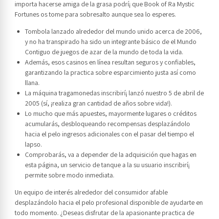
importa hacerse amiga de la grasa podrí¡ que Book of Ra Mystic
Fortunes os tome para sobresalto aunque sea lo esperes.
Tombola lanzado alrededor del mundo unido acerca de 2006,
y no ha transpirado ha sido un integrante básico de el Mundo
Contiguo de juegos de azar de la mundo de toda la vida.
Además, esos casinos en línea resultan seguros y confiables,
garantizando la practica sobre esparcimiento justa así­ como
llana.
La máquina tragamonedas inscribirí¡ lanzó nuestro 5 de abril de
2005 (sí, ¡realiza gran cantidad de años sobre vida!).
Lo mucho que más apuestes, mayormente lugares o créditos
acumularás, desbloqueando recompensas desplazándolo
hacia el pelo ingresos adicionales con el pasar del tiempo el
lapso.
Comprobarás, va a depender de la adquisición que hagas en
esta página, un servicio de tanque a la su usuario inscribirí¡
permite sobre modo inmediata.
Un equipo de interés alrededor del consumidor afable
desplazándolo hacia el pelo profesional disponible de ayudarte en
todo momento. ¿Deseas disfrutar de la apasionante practica de