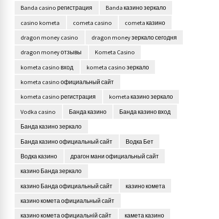
Banda casino регистрация
Banda казино зеркало
casino kometa
cometa casino
cometa казино
dragon money casino
dragon money зеркало сегодня
dragon money отзывы
Kometa Casino
kometa casino вход
kometa casino зеркало
kometa casino официальный сайт
kometa casino регистрация
kometa казино зеркало
Vodka casino
Банда казино
Банда казино вход
Банда казино зеркало
Банда казино официальный сайт
Водка Бет
Водка казино
драгон мани официальный сайт
казино Банда зеркало
казино Банда официальный сайт
казино комета
казино комета официальный сайт
казино комета официальній сайт
камета казино