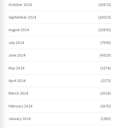
October 2024
(10871)
September 2024
(10023)
August 2024
(10891)
July 2024
(7595)
June 2024
(4929)
May 2024
(3374)
April 2024
(2172)
March 2024
(2018)
February 2024
(1670)
January 2024
(1365)