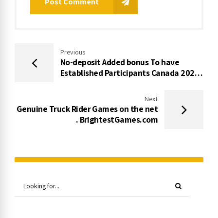
Post Comment
Previous
No-deposit Added bonus To have
Established Participants Canada 2024!
No-deposit Added bonus Rules To own
Existing People
Next
Genuine Truck Rider Games on the net
. BrightestGames.com