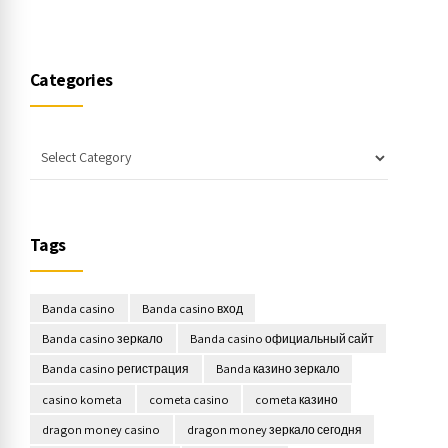
Categories
Tags
Banda casino
Banda casino вход
Banda casino зеркало
Banda casino официальный сайт
Banda casino регистрация
Banda казино зеркало
casino kometa
cometa casino
cometa казино
dragon money casino
dragon money зеркало сегодня