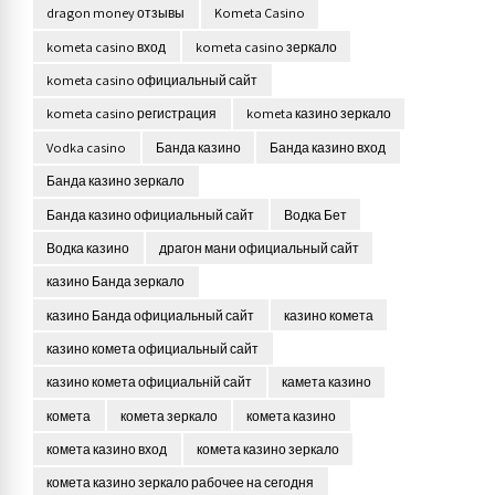
dragon money отзывы
Kometa Casino
kometa casino вход
kometa casino зеркало
kometa casino официальный сайт
kometa casino регистрация
kometa казино зеркало
Vodka casino
Банда казино
Банда казино вход
Банда казино зеркало
Банда казино официальный сайт
Водка Бет
Водка казино
драгон мани официальный сайт
казино Банда зеркало
казино Банда официальный сайт
казино комета
казино комета официальный сайт
казино комета официальній сайт
камета казино
комета
комета зеркало
комета казино
комета казино вход
комета казино зеркало
комета казино зеркало рабочее на сегодня