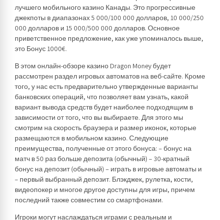
лучшего мобильного казино Канады. Это прогрессивные
джекпоты в диапазонах 5 000/100 000 долларов, 10 000/250
000 долларов и 15 000/500 000 долларов. Основное
приветственное предложение, как уже упоминалось выше,
это Бонус 1000€.
В этом онлайн-обзоре казино Dragon Money будет
рассмотрен раздел игровых автоматов на веб-сайте. Кроме
того, у нас есть предварительно утвержденные варианты
банковских операций, что позволяет вам узнать, какой
вариант вывода средств будет наиболее подходящим в
зависимости от того, что вы выбираете. Для этого мы
смотрим на скорость браузера и размер иконок, которые
размещаются в мобильном казино. Следующие
преимущества, полученные от этого бонуса: – бонус на
матч в 50 раз больше депозита (обычный) – 30-кратный
бонус на депозит (обычный) – играть в игровые автоматы и
– первый выбранный депозит. Блэкджек, рулетка, кости,
видеопокер и многое другое доступны для игры, причем
последний также совместим со смартфонами.
Игроки могут наслаждаться играми с реальным и