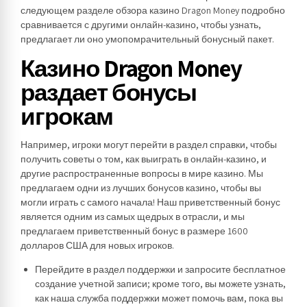
следующем разделе обзора казино Dragon Money подробно
сравнивается с другими онлайн-казино, чтобы узнать,
предлагает ли оно умопомрачительный бонусный пакет.
Казино Dragon Money
раздает бонусы
игрокам
Например, игроки могут перейти в раздел справки, чтобы
получить советы о том, как выиграть в онлайн-казино, и
другие распространенные вопросы в мире казино. Мы
предлагаем одни из лучших бонусов казино, чтобы вы
могли играть с самого начала! Наш приветственный бонус
является одним из самых щедрых в отрасли, и мы
предлагаем приветственный бонус в размере 1600
долларов США для новых игроков.
Перейдите в раздел поддержки и запросите бесплатное
создание учетной записи; кроме того, вы можете узнать,
как наша служба поддержки может помочь вам, пока вы