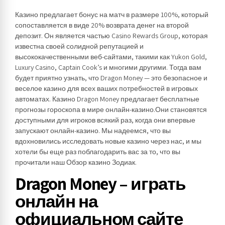
Казино предлагает бонус на матч в размере 100%, который
сопоставляется в виде 20% возврата денег на второй
депозит. Он является частью Casino Rewards Group, которая
известна своей солидной репутацией и
высококачественными веб-сайтами, такими как Yukon Gold,
Luxury Casino, Captain Cook’s и многими другими. Тогда вам
будет приятно узнать, что Dragon Money — это безопасное и
веселое казино для всех ваших потребностей в игровых
автоматах. Казино Dragon Money предлагает бесплатные
прогнозы гороскопа в мире онлайн-казино.Они становятся
доступными для игроков всякий раз, когда они впервые
запускают онлайн-казино. Мы надеемся, что вы
вдохновились исследовать новые казино через нас, и мы
хотели бы еще раз поблагодарить вас за то, что вы
прочитали наш Обзор казино Зодиак.
Dragon Money – играть
онлайн на
официальном сайте