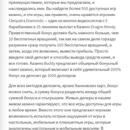
преимуществами, которые мы предлагаем, и
наслаждались ими. Вы найдете более 500 доступных игр
казино, и эти игры, как правило, очень нравятся игрокам.
Cleopatra Diamonds — один из многих видеослотов с 5
барабанами и 25 линиями выплат в Казино Dragon Money.
Приветственный бонус должен быть намного больше, чем
10 бесплатных вращений, так как на самом деле гораздо
разумнее сразу получить 100 бесплатных вращений, а
затем, когда это возможно, вывести прибыль. Просто
введите свой депозит и способы вывода средств ниже, и
все готово. Казино Buddy предлагает обширный бонусный
пакет казино, который включает в себя удивительный 200%
бонус на депозит до 1000 долларов.
Для всех методов депозита, кроме банковских карт, бонус
можно снять, а сумму бонуса разделить между общей
суммой бонуса и отыгрышем. Живые дилеры в нашем
живом казино гарантируют, что все игры доступны для игры
в любое время. Вместо этого они предлагают игрокам
возможность испытать острые ощущения от игры в
настольные, мобильные и планшетные игры, которые
аналогичны настольным и мобильным версиям. В