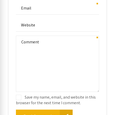
Save my name, email, and website in this
browser for the next time I comment.