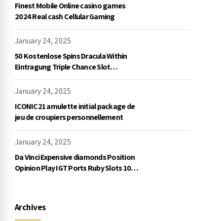
Finest Mobile Online casino games
2024 Real cash Cellular Gaming
January 24, 2025
50 Kostenlose Spins Dracula Within
Eintragung Triple Chance Slot
Exklusive Einzahlung
January 24, 2025
ICONIC21 amulette initial package de
jeu de croupiers personnellement
January 24, 2025
Da Vinci Expensive diamonds Position
Opinion Play IGT Ports Ruby Slots 100
free spins no deposit 2023 On the
internet
Archives