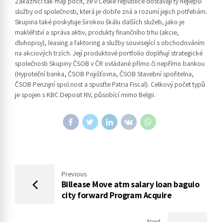
Zákazníci tak mají pocit, že v České republice dostávají ty nejlepší
služby od společnosti, která je dobře zná a rozumí jejich potřebám.
Skupina také poskytuje širokou škálu dalších služeb, jako je
makléřství a správa aktiv, produkty finančního trhu (akcie,
dluhopisy), leasing a faktoring a služby související s obchodováním
na akciových trzích. Její produktové portfolio doplňují strategické
společnosti Skupiny ČSOB v ČR ovládané přímo či nepřímo bankou
(Hypoteční banka, ČSOB Pojišťovna, ČSOB Stavební spořitelna,
ČSOB Penzijní spol.nost a spusťte Patria Fiscal). Celkový počet typů
je spojen s KBC Deposit NV, působící mimo Belgii.
Previous
Billease Move atm salary loan baguio
city forward Program Acquire
Next