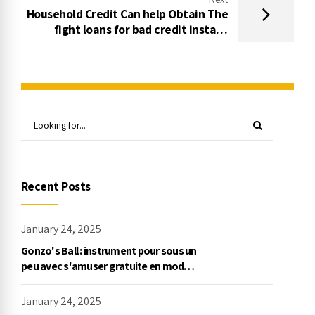
Household Credit Can help Obtain The
fight loans for bad credit instant
approval House Without having
Discussing they shall be
Recent Posts
January 24, 2025
Gonzo's Ball : instrument pour sous un
peu avec s'amuser gratuite en mode
démo, NetEnt
January 24, 2025