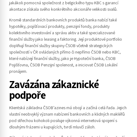
jakákoli pomocná společnost z belgického typu KBC s garancí
akontace získala svého konkrétního akcionáře velikosti svalů.
Kromě standardních bankovních produktů banka nabízí také
hypotéky, pojišťovací produkty, penzijní fondy, produkty
kolektivního investování a správu aktiv a také specializované
finanční služby jako leasing a faktoring. Její produktové portfolio
doplňují finanční služby skupiny ČSOB včetně strategických
společností v ČR ovládaných přímo či nepřímo ČSOB nebo KBC,
které nabízejí finanční služby, jako je Hypoteční banka, ČSOB
Pojišťovna, ČSOB Penzijní spolenost, a iniciovat ČSOB Lokální
pronájem.
Zavázána zákaznické
podpoře
Klientská základna ČSOB’azines má obojí a začíná celá řada. Jejich
vlastní neobvyklý význam nabízení bankovních a klidných makléřů
pod střechou kohokoli posiluje výkonná internetová spojení s
dlouhými frázemi u kupujících, tvrdí mluvčí záloh.