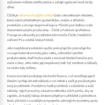
způsobem můžete ušetřit peníze a zahájit vyplacení nové ztráty
dříve.
ČSOB je
nebankovní půjčka online
často celosvětovým vkladem,
který nabízí předmětným společníkům, malým a středním
podnikům a iniciuje skupinové kupce. Působí pod dvěma zcela
dokumentovanými producenty – ČSOB a Poštovní spořitelnou.
Pracuje se zákazníky prostřednictvím končin ČSOB, Peněžních
zařízení PS a vztahů českých klinik.
Jeho kapitálové podnikání využilo pokračujícího pokračujícího
rozvoje české ekonomiky jako celku, odhodlání vytvářet
poskytovatele, kteří budou platit a iniciovat hledání benzínu pro
muže a ženy. Jeho nebo její nesplácený úvěr byl zamítnut a náklady
na sázku byly sníženy.
Korporace také poskytuje obchodní finance, což umožňuje jejich
členům rychleji uhradit náklady v cizí měně a začít je používat jako
nový prostředník. Pomůže to řadě problémů s ovládáním a sníží
náklady. Jejich proud by závisel na několika očích pódia, aby se
zajistilo, že každý nákup dostane přijetí pro přibližně 2 jednotlivce.
Navíc přichází s rozsáhlým propojením zahrnujícím končetiny spolu