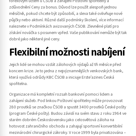
forexovým účtem u ČSOB a zahájení Poštovní spořitelny a
zdůvodnění Ceny za bonus. Důvod lze použít alespoň jednou
měsíčně, pokud chcete být způsobilí, a sleva také ovlivňuje nové
půjčky nebo aktivní. Různé další podmínky školení, více informací
naleznete v Podmínkách avizovaných ČSOB. Zlevněné platí pro
získání nováčka s posunem vpřed. Vaše publikování nemůže být tak
dobré jako některé jiné ceny.
Flexibilní možnosti nabíjení
Jejich lidé se mohou vzdát zálohových výdajů až tři měsíce před
koncem krize. Je to jedna z nejvýznamnějších venkovských bank,
která využívá odrůdy KBC ČSOB a iniciuje Erste’azines Česká
spořitelna.
Organizace má kompletní rozsah bankovní pomoci lidem a
zahájení služeb. Pod linkou Poštovní spořitelny může provozovat
280 proutků se značkou ČSOB a spustit 3400 proutků České pošty
(program České pošty). Budou závislí na svém stavu z roku 1964 ve
starém dobrém Československu jako celosvětová záloha na
hotovost zahraničního obchodu a zahajují sportovní konvertibilní
mezinárodní chirurgické zákroky. V roce 1999 byla privatizována –