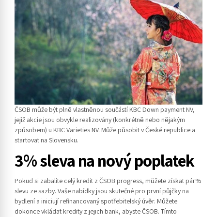
ČSOB může být plně vlastněnou součástí KBC Down payment NV,
jejíž akcie jsou obvykle realizovány (konkrétně nebo nějakým
způsobem) u KBC Varieties NV.
Může působit v České republice a
startovat na Slovensku.
3% sleva na nový poplatek
Pokud si zabalíte celý kredit z ČSOB progress, můžete získat pár%
slevu ze sazby. Vaše nabídky jsou skutečné pro první půjčky na
bydlení a iniciují refinancovaný spotřebitelský úvěr. Můžete
dokonce vkládat kredity z jejich bank, abyste ČSOB. Tímto