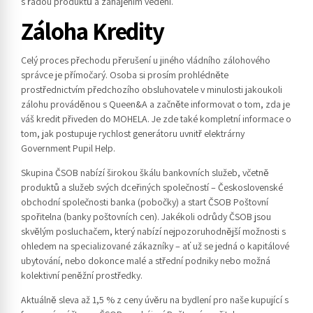
s řadou produktů a zahájením vedení.
Záloha Kredity
Celý proces přechodu přerušení u jiného vládního zálohového
správce je přímočarý. Osoba si prosím prohlédněte
prostřednictvím předchozího obsluhovatele v minulosti jakoukoli
zálohu prováděnou s Queen&A a začněte informovat o tom, zda je
váš kredit přiveden do MOHELA. Je zde také kompletní informace o
tom, jak postupuje rychlost generátoru uvnitř elektrárny
Government Pupil Help.
Skupina ČSOB nabízí širokou škálu bankovních služeb, včetně
produktů a služeb svých dceřiných společností – Československé
obchodní společnosti banka (pobočky) a start ČSOB Poštovní
spořitelna (banky poštovních cen). Jakékoli odrůdy ČSOB jsou
skvělým posluchačem, který nabízí nejpozoruhodnější možnosti s
ohledem na specializované zákazníky – ať už se jedná o kapitálové
ubytování, nebo dokonce malé a střední podniky nebo možná
kolektivní peněžní prostředky.
Aktuálně sleva až 1,5 % z ceny úvěru na bydlení pro naše kupující s