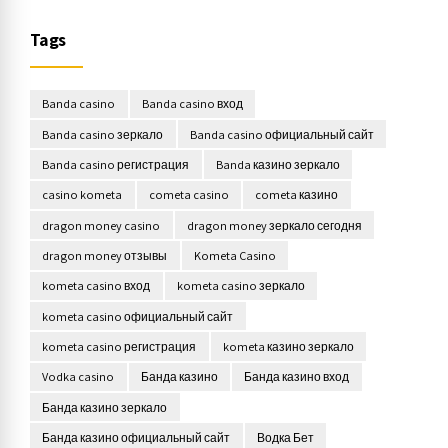
Tags
Banda casino
Banda casino вход
Banda casino зеркало
Banda casino официальный сайт
Banda casino регистрация
Banda казино зеркало
casino kometa
cometa casino
cometa казино
dragon money casino
dragon money зеркало сегодня
dragon money отзывы
Kometa Casino
kometa casino вход
kometa casino зеркало
kometa casino официальный сайт
kometa casino регистрация
kometa казино зеркало
Vodka casino
Банда казино
Банда казино вход
Банда казино зеркало
Банда казино официальный сайт
Водка Бет