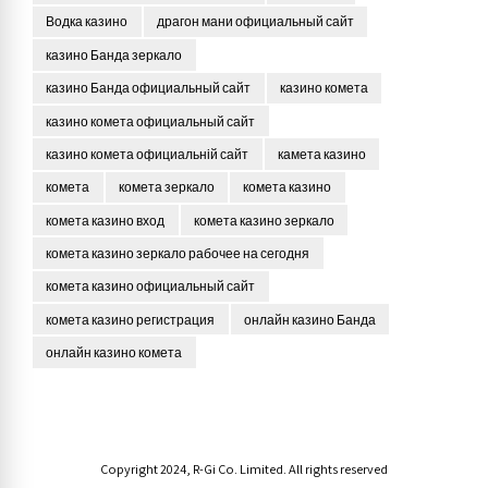
Водка казино
драгон мани официальный сайт
казино Банда зеркало
казино Банда официальный сайт
казино комета
казино комета официальный сайт
казино комета официальній сайт
камета казино
комета
комета зеркало
комета казино
комета казино вход
комета казино зеркало
комета казино зеркало рабочее на сегодня
комета казино официальный сайт
комета казино регистрация
онлайн казино Банда
онлайн казино комета
Copyright 2024, R-Gi Co. Limited. All rights reserved