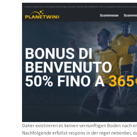
Daher existireren es keinen vernünftigen Boden nach e
Nachfolgende erfüllst respons in der regel nebenbei, 