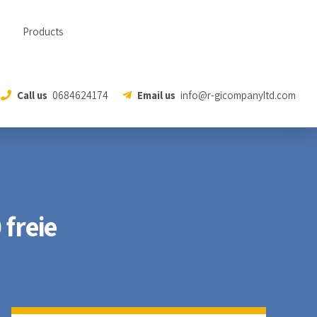
Products
Call us
0684624174
Email us
info@r-gicompanyltd.com
 freie