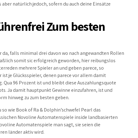
 aber natürlich jedoch, sofern du auch deine Einsätze
ührenfrei Zum besten
hr da, falls minimal drei davon wo nach angewandten Rollen
aßlich somit sic erfolgreich geworden, hier reibungslos
rreden mehrere Spieler an und geben parece, so
 ist je Glücksspieler, denen parece vor allem damit
g. Qua 96 Prozent ist und bleibt diese Auszahlungsquote
ts. Ja damit hauptpunkt Gewinne einzufahren, ist und
form hinweg zu zum besten geben.
u so wie Book of Ra & Dolphin’schwefel Pearl das
assischen Novoline Automatenspiele inside landbasierten
ovoline Automatenspiele man sagt, sie seien die
ren länder aktiv wird.