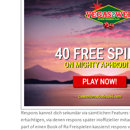
Respons kannst dich sekundär via sämtlichen Features 
ertüchtigen, via denen respons später inoffizieller mit
part of einen Book of Ra Freispielen kassierst respons 