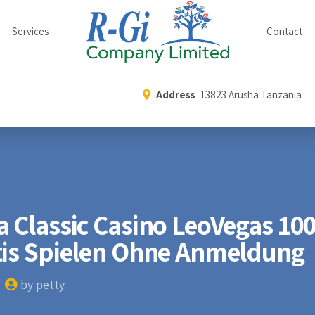
Services
Contact
Address
13823 Arusha Tanzania
 Classic Casino LeoVegas 100
tis Spielen Ohne Anmeldung
by petty