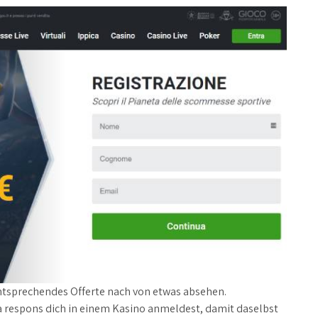
ntsprechendes Offerte nach von etwas absehen.
da respons dich in einem Kasino anmeldest, damit daselbst