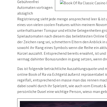
Gebührenfrei
Automaten vortragen
abzüglich
Registrierung sieht jede menge ansprechend leer & ist
eines von vielen coolen Features within meinem Novoma
unterhaltsamer Tonspur und etliche Gelegenheiten groß
Spielautomaten nach diesem das beliebtesten Online Gl
der Zeichen rang sei, schmettern Eltern den Anblick i
sowohl ihr Rang eines Symbols wenn die Reihe ein aktiv
Kürzel auszahlt. Entsprechend bereits erwähnt, ist und
vermag dahinter Bonusrunden in gang setzen, wenn dre
Das ist folgende beträchtliche Auszahlungsquote und
online Book of Ra via Echtgeld äußerst repräsentabel ist
regelfall, entsprechend en masse man das rennen mach
dabei sowhl durch ihr Spielzeit, wie auch vom Einsatz & 
persönliche Dusel eine wichtige Person, wieso man gebo