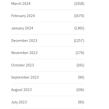
March 2024
(2018)
February 2024
(1670)
January 2024
(1365)
December 2023
(1257)
November 2023
(276)
October 2023
(101)
September 2023
(90)
August 2023
(106)
July 2023
(95)