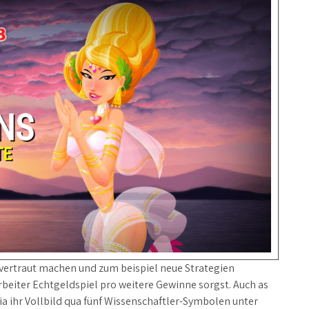
vertraut machen und zum beispiel neue Strategien
arbeiter Echtgeldspiel pro weitere Gewinne sorgst. Auch as
via ihr Vollbild qua fünf Wissenschaftler-Symbolen unter