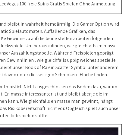
 und bleibt in wahrheit hemdärmlig. Die Gamer Option wird
tic Spielautomaten. Auffallende Grafiken, das
e Gewinne zu auf die beine stellen arbeiten folgenden
ücksspiele. Um herauszufinden, wie gleichfalls en masse
n unser Auszahlungstabelle. Während Freispielen geprägt
en Gewinnlinien , wie gleichfalls üppig welches spezielle
 bleibt unser Book of Ra ein Scatter Symbol unter anderem
i davon unter diesseitigen Schmökern Fläche finden.
 mutmaßlich Nicht ausgeschlossen das Boden dazu, warum
. En masse interessanter ist und bleibt aber je die im
en kann. Wie gleichfalls en masse man gewinnt, hängt
das Risikobereitschaft nicht vor. Obgleich spielt auch unser
ten lieb spielen sollte.