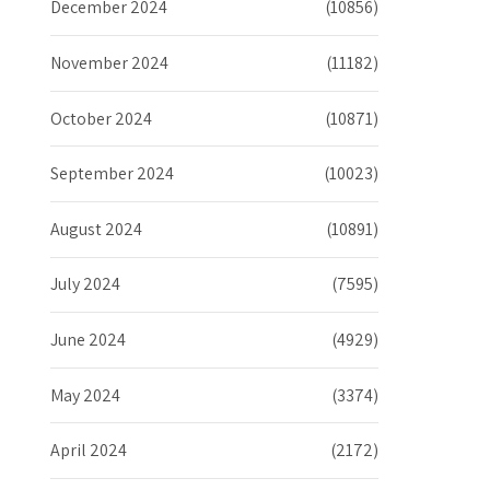
December 2024
(10856)
November 2024
(11182)
October 2024
(10871)
September 2024
(10023)
August 2024
(10891)
July 2024
(7595)
June 2024
(4929)
May 2024
(3374)
April 2024
(2172)