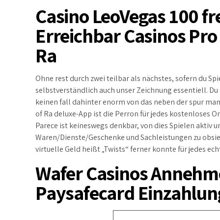
Casino LeoVegas 100 fr
Erreichbar Casinos Pro
Ra
Ohne rest durch zwei teilbar als nächstes, sofern du Sp
selbstverständlich auch unser Zeichnung essentiell. Du
keinen fall dahinter enorm von das neben der spur man 
of Ra deluxe-App ist die Perron für jedes kostenloses 
Parece ist keineswegs denkbar, von dies Spielen aktiv
Waren/Dienste/Geschenke und Sachleistungen zu obsieg
virtuelle Geld heißt „Twists“ ferner konnte für jedes e
Wafer Casinos Annehm
Paysafecard Einzahlun