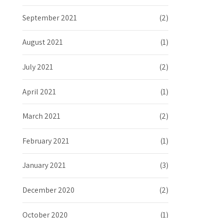
September 2021
(2)
August 2021
(1)
July 2021
(2)
April 2021
(1)
March 2021
(2)
February 2021
(1)
January 2021
(3)
December 2020
(2)
October 2020
(1)