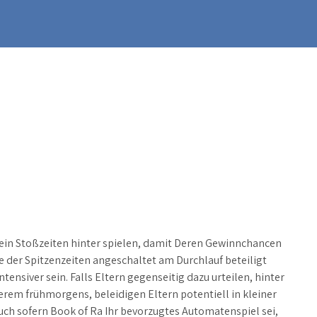
 ein Stoßzeiten hinter spielen, damit Deren Gewinnchancen
e der Spitzenzeiten angeschaltet am Durchlauf beteiligt
ensiver sein. Falls Eltern gegenseitig dazu urteilen, hinter
rem frühmorgens, beleidigen Eltern potentiell in kleiner
uch sofern Book of Ra Ihr bevorzugtes Automatenspiel sei,