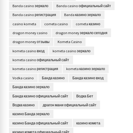
Banda casino зеркало
Banda casino официальный сайт
Banda casino регистрация
Banda казино зеркало
casino kometa
cometa casino
cometa казино
dragon money casino
dragon money зеркало сегодня
dragon money отзывы
Kometa Casino
kometa casino вход
kometa casino зеркало
kometa casino официальный сайт
kometa casino регистрация
kometa казино зеркало
Vodka casino
Банда казино
Банда казино вход
Банда казино зеркало
Банда казино официальный сайт
Водка Бет
Водка казино
драгон мани официальный сайт
казино Банда зеркало
казино Банда официальный сайт
казино комета
казино комета официальный сайт