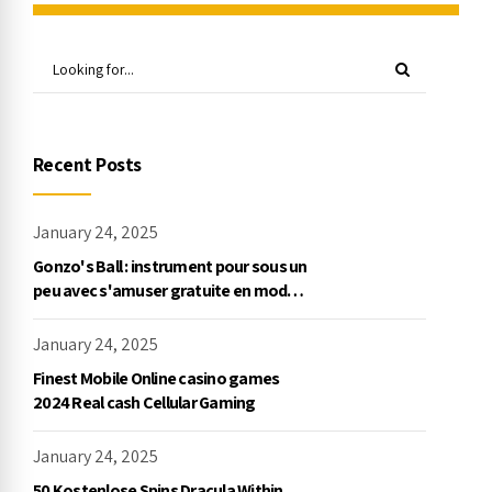
Recent Posts
January 24, 2025
Gonzo's Ball : instrument pour sous un
peu avec s'amuser gratuite en mode
démo, NetEnt
January 24, 2025
Finest Mobile Online casino games
2024 Real cash Cellular Gaming
January 24, 2025
50 Kostenlose Spins Dracula Within