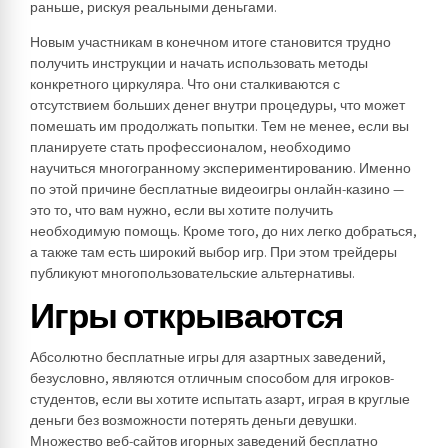
раньше, рискуя реальными деньгами.
Новым участникам в конечном итоге становится трудно
получить инструкции и начать использовать методы
конкретного циркуляра. Что они сталкиваются с
отсутствием больших денег внутри процедуры, что может
помешать им продолжать попытки. Тем не менее, если вы
планируете стать профессионалом, необходимо
научиться многогранному экспериментированию. Именно
по этой причине бесплатные видеоигры онлайн-казино —
это то, что вам нужно, если вы хотите получить
необходимую помощь. Кроме того, до них легко добраться,
а также там есть широкий выбор игр. При этом трейдеры
публикуют многопользовательские альтернативы.
Игры открываются
Абсолютно бесплатные игры для азартных заведений,
безусловно, являются отличным способом для игроков-
студентов, если вы хотите испытать азарт, играя в круглые
деньги без возможности потерять деньги девушки.
Множество веб-сайтов игорных заведений бесплатно