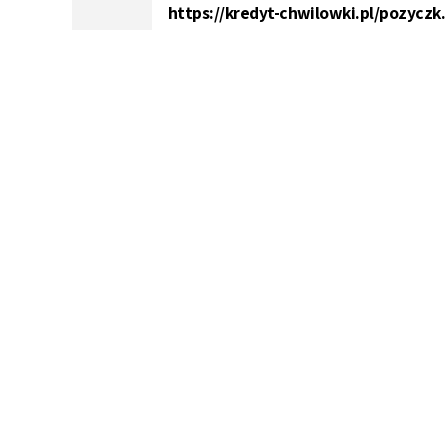
https://kredyt-chwilowki.pl/pozyczka
dla-kazdego-bez-odmowy/
działalności gospodarczej dla
organizacji