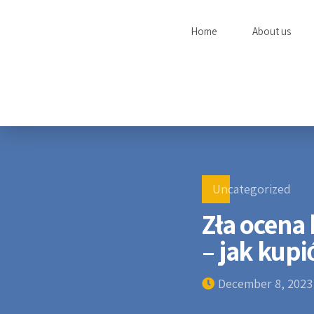
Home
About us
Uncategorized
Zła ocena
– jak kupi
December 8, 2023