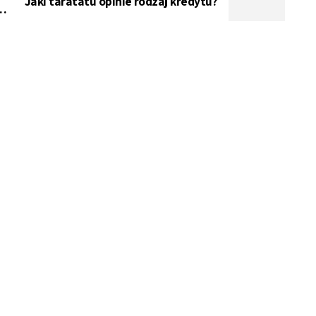
Jaki taratatu opinie rodzaj kredytu?
-