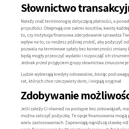
Słownictwo transakcyj
Należy znać terminologię dotyczącą płatności, a pon
przyszłości. Obejmują one zakres kosztów, kwotę każdej 
to, czy instytucja finansowa zdecydowanie sprawdza T
wpływ na to, co możesz później zrobić, aby pożyczyć od 
pozwala na terminowe spłaty bez konieczności zmiany
będą mogły przeoczyć wydatki i rozpocząć ich strumien
Jednak przed przyjęciem grupy słownictwa zmuszone jes
Ludzie wybierają kredyty odnawialne, biorąc pod uwagę, 
rat, których chce rzeczywisty dom, i inicjują oryginał.
Zdobywanie możliwośc
Jeśli zależy Ci również na postępie bez zobowiązań, ma
można zaliczyć pożyczkę. Te opcje finansowania mogą 
wielu zastosowaniach. Zapewniają najniższą stawkę niż 