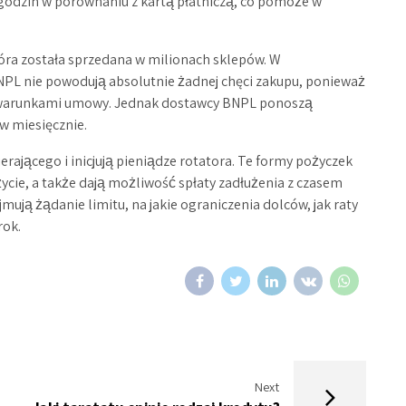
 godzin w porównaniu z kartą płatniczą, co pomoże w
tóra została sprzedana w milionach sklepów. W
PL nie powodują absolutnie żadnej chęci zakupu, ponieważ
 z warunkami umowy. Jednak dostawcy BNPL ponoszą
w miesięcznie.
rającego i inicjują pieniądze rotatora. Te formy pożyczek
życie, a także dają możliwość spłaty zadłużenia z czasem
mują żądanie limitu, na jakie ograniczenia dolców, jak raty
rok.
Next