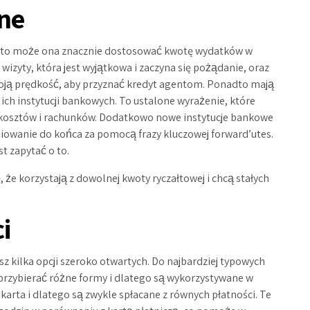
ne
adto może ona znacznie dostosować kwotę wydatków w
wizyty, która jest wyjątkowa i zaczyna się pożądanie, oraz
woją prędkość, aby przyznać kredyt agentom. Ponadto mają
ich instytucji bankowych. To ustalone wyrażenie, które
 kosztów i rachunków. Dodatkowo nowe instytucje bankowe
iowanie do końca za pomocą frazy kluczowej forward’utes.
t zapytać o to.
że korzystają z dowolnej kwoty ryczałtowej i chcą stałych
i
sz kilka opcji szeroko otwartych. Do najbardziej typowych
przybierać różne formy i dlatego są wykorzystywane w
karta i dlatego są zwykle spłacane z równych płatności. Te