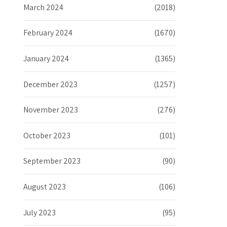
March 2024
(2018)
February 2024
(1670)
January 2024
(1365)
December 2023
(1257)
November 2023
(276)
October 2023
(101)
September 2023
(90)
August 2023
(106)
July 2023
(95)