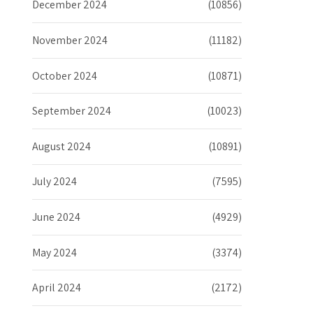
December 2024
(10856)
November 2024
(11182)
October 2024
(10871)
September 2024
(10023)
August 2024
(10891)
July 2024
(7595)
June 2024
(4929)
May 2024
(3374)
April 2024
(2172)