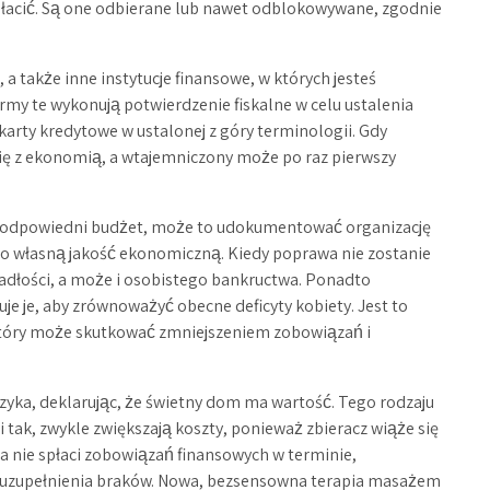
płacić. Są one odbierane lub nawet odblokowywane, zgodnie
 a także inne instytucje finansowe, w których jesteś
irmy te wykonują potwierdzenie fiskalne w celu ustalenia
karty kredytowe w ustalonej z góry terminologii. Gdy
ię z ekonomią, a wtajemniczony może po raz pierwszy
a odpowiedni budżet, może to udokumentować organizację
go własną jakość ekonomiczną. Kiedy poprawa nie zostanie
łości, a może i osobistego bankructwa. Ponadto
uje je, aby zrównoważyć obecne deficyty kobiety. Jest to
który może skutkować zmniejszeniem zobowiązań i
zyka, deklarując, że świetny dom ma wartość. Tego rodzaju
 tak, zwykle zwiększają koszty, ponieważ zbieracz wiąże się
a nie spłaci zobowiązań finansowych w terminie,
u uzupełnienia braków. Nowa, bezsensowna terapia masażem