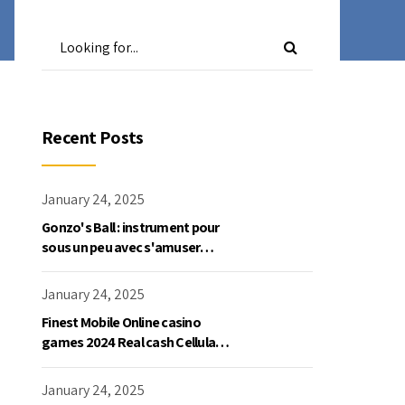
Recent Posts
January 24, 2025
Gonzo's Ball : instrument pour
sous un peu avec s'amuser
gratuite en mode démo, NetEnt
January 24, 2025
Finest Mobile Online casino
games 2024 Real cash Cellular
Gaming
January 24, 2025