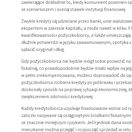
zawierające dokładnie to, kiedy konsument powinien s
ze scenariuszem i oceną stawek instytucji finansowej.
Zwykle kredyty są udzielane przez banki, unie walutowe,
ekspertem w zakresie kapitału, a może nawet w kilku. F
kwalifikowalności pożyczkobiorcy, a także umieszczają 
dłużnik potwierdzi w języku zaawansowanym, spotyka s
spłacić oryginał i dług.
Gdy pożyczkobiorca nie będzie mógł sobie pozwolić n
fiskalną, co prawdopodobnie będzie miało wpływ na je
w pełni zrekompensowana, możesz doprowadzić do upad
pożyczkobiorca rozbiera kredyty po jailbreaku i przekaz
doskonały sposób na poprawę sytuacji ekonomicznej, 
zwiększeniem zdolności kredytowej.
Każdy kredytobiorca uzyskuje finansowanie wolne od ry
zaliczki nazywane są osiągniętymi środkami fiskalnymi i
ze znacznie mniejszym ryzykiem. Jeśli jednak dana osob
mieszkanie można przejąć i rozpocząć sprzedaż w cel