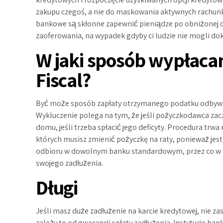
zakupu czegoś, a nie do maskowania aktywnych rachunk
bankowe są skłonne zapewnić pieniądze po obniżonej o
zaoferowania, na wypadek gdyby ci ludzie nie mogli do
W jaki sposób wypłacan
Fiscal?
Być może sposób zapłaty otrzymanego podatku odbywa 
Wykluczenie polega na tym, że jeśli pożyczkodawca zacz
domu, jeśli trzeba spłacić jego deficyty. Procedura trw
których musisz zmienić pożyczkę na raty, ponieważ jest c
odbioru w dowolnym banku standardowym, przez co w t
swojego zadłużenia.
Długi
Jeśli masz duże zadłużenie na karcie kredytowej, nie za
zależy to od gwarancji spłaty zadłużenia. Instytucje ba