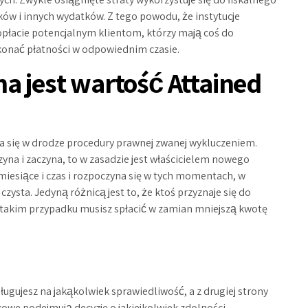
ów i innych wydatków. Z tego powodu, że instytucje
płacie potencjalnym klientom, którzy mają coś do
konać płatności w odpowiednim czasie.
a jest wartość Attained
się w drodze procedury prawnej zwanej wykluczeniem.
yna i zaczyna, to w zasadzie jest właścicielem nowego
a miesiące i czas i rozpoczyna się w tych momentach, w
zysta. Jedyną różnicą jest to, że ktoś przyznaje się do
akim przypadku musisz spłacić w zamian mniejszą kwotę
sługujesz na jakąkolwiek sprawiedliwość, a z drugiej strony
nkowe podejmują decyzję o jakiejkolwiek zdolności