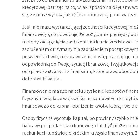
kredytowej, patrząc na to, w jaki sposób nałożyliśmy wc
się, że masz wysoką jakość ekonomiczną, ponieważ szu
Jeśli nie masz wystarczającej zdolności kredytowej, mo
finansowego, co powoduje, że pożyczanie pieniędzy od 
metody zaciągnięcia zadłużenia na karcie kredytowej, je
zadłużeniem otrzymanym a zadłużeniem początkowym pozw
poświęcisz chwilę na sprawdzenie dostępnych opcji, mo
odpowiednią do Twojej sytuacji branżowej i wyjątkowej 
od spraw związanych z finansami, które prawdopodob
dobrobyt fiskalny.
Finansowanie mające na celu uzyskanie kłopotów fina
fizycznym w spłacie większości niesamowitych kredytów
finansowego od kupna i obniżenie kwoty, którą Twoje p
Osoby fizyczne wycofują kapitał, bo powinny szybko mieć
naprawy gospodarstwa domowego lub być może napraw
rachunkach lub świcie o krótkim kryzysie finansowym. Z