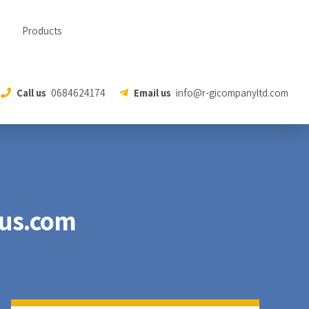
Products
Call us
0684624174
Email us
info@r-gicompanyltd.com
lus.com