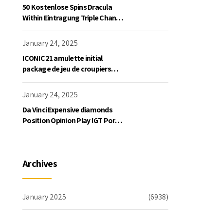
50 Kostenlose Spins Dracula
Within Eintragung Triple Chance
Slot Exklusive Einzahlung
January 24, 2025
ICONIC21 amulette initial
package de jeu de croupiers
personnellement
January 24, 2025
Da Vinci Expensive diamonds
Position Opinion Play IGT Ports
Ruby Slots 100 free spins no
deposit 2023 On the internet
Archives
January 2025
(6938)