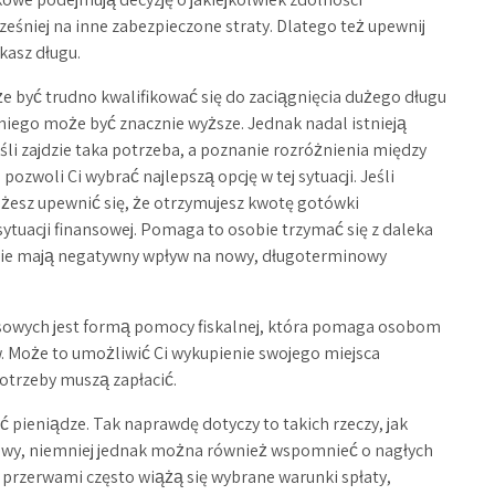
ześniej na inne zabezpieczone straty. Dlatego też upewnij
kasz długu.
że być trudno kwalifikować się do zaciągnięcia dużego długu
niego może być znacznie wyższe. Jednak nadal istnieją
śli zajdzie taka potrzeba, a poznanie rozróżnienia między
oli Ci wybrać najlepszą opcję w tej sytuacji. Jeśli
żesz upewnić się, że otrzymujesz kwotę gotówki
sytuacji finansowej. Pomaga to osobie trzymać się z daleka
nie mają negatywny wpływ na nowy, długoterminowy
nsowych jest formą pomocy fiskalnej, która pomaga osobom
. Może to umożliwić Ci wykupienie swojego miejsca
otrzeby muszą zapłacić.
 pieniądze. Tak naprawdę dotyczy to takich rzeczy, jak
y, niemniej jednak można również wspomnieć o nagłych
 przerwami często wiążą się wybrane warunki spłaty,