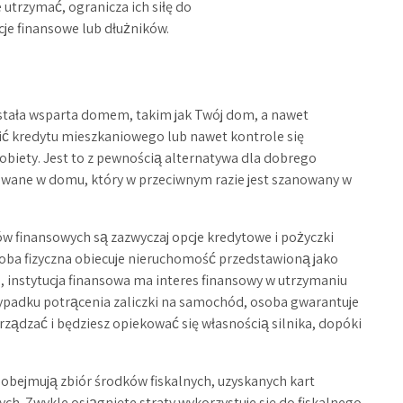
 utrzymać, ogranicza ich siłę do
je finansowe lub dłużników.
ostała wsparta domem, takim jak Twój dom, a nawet
łacić kredytu mieszkaniowego lub nawet kontrole się
obiety. Jest to z pewnością alternatywa dla dobrego
znawane w domu, który w przeciwnym razie jest szanowany w
 finansowych są zazwyczaj opcje kredytowe i pożyczki
ba fizyczna obiecuje nieruchomość przedstawioną jako
, instytucja finansowa ma interes finansowy w utrzymaniu
zypadku potrącenia zaliczki na samochód, osoba gwarantuje
arządzać i będziesz opiekować się własnością silnika, dopóki
obejmują zbiór środków fiskalnych, uzyskanych kart
ch. Zwykle osiągnięte straty wykorzystuje się do fiskalnego