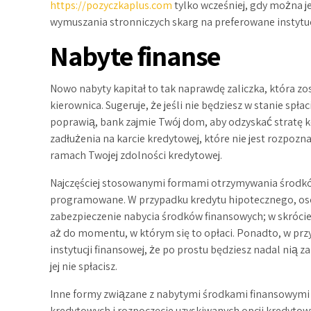
https://pozyczkaplus.com
tylko wcześniej, gdy można je
wymuszania stronniczych skarg na preferowane instytuc
Nabyte finanse
Nowo nabyty kapitał to tak naprawdę zaliczka, która z
kierownica. Sugeruje, że jeśli nie będziesz w stanie sp
poprawią, bank zajmie Twój dom, aby odzyskać stratę k
zadłużenia na karcie kredytowej, które nie jest rozpo
ramach Twojej zdolności kredytowej.
Najczęściej stosowanymi formami otrzymywania środków
programowane. W przypadku kredytu hipotecznego, oso
zabezpieczenie nabycia środków finansowych; w skrócie
aż do momentu, w którym się to opłaci. Ponadto, w pr
instytucji finansowej, że po prostu będziesz nadal nią z
jej nie spłacisz.
Inne formy związane z nabytymi środkami finansowymi 
kredytowych i rozpoczęcie uzyskiwanych opcji kredytowy