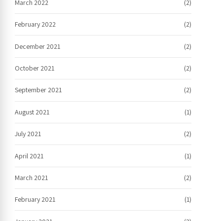
March 2022
(2)
February 2022
(2)
December 2021
(2)
October 2021
(2)
September 2021
(2)
August 2021
(1)
July 2021
(2)
April 2021
(1)
March 2021
(2)
February 2021
(1)