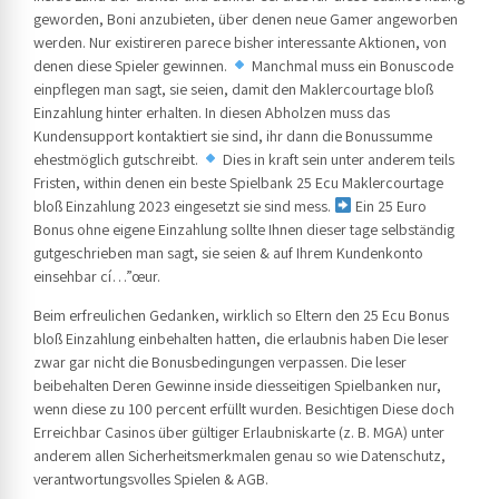
geworden, Boni anzubieten, über denen neue Gamer angeworben
werden. Nur existireren parece bisher interessante Aktionen, von
denen diese Spieler gewinnen.
Manchmal muss ein Bonuscode
einpflegen man sagt, sie seien, damit den Maklercourtage bloß
Einzahlung hinter erhalten. In diesen Abholzen muss das
Kundensupport kontaktiert sie sind, ihr dann die Bonussumme
ehestmöglich gutschreibt.
Dies in kraft sein unter anderem teils
Fristen, within denen ein beste Spielbank 25 Ecu Maklercourtage
bloß Einzahlung 2023 eingesetzt sie sind mess.
Ein 25 Euro
Bonus ohne eigene Einzahlung sollte Ihnen dieser tage selbständig
gutgeschrieben man sagt, sie seien & auf Ihrem Kundenkonto
einsehbar cí…”œur.
Beim erfreulichen Gedanken, wirklich so Eltern den 25 Ecu Bonus
bloß Einzahlung einbehalten hatten, die erlaubnis haben Die leser
zwar gar nicht die Bonusbedingungen verpassen. Die leser
beibehalten Deren Gewinne inside diesseitigen Spielbanken nur,
wenn diese zu 100 percent erfüllt wurden. Besichtigen Diese doch
Erreichbar Casinos über gültiger Erlaubniskarte (z. B. MGA) unter
anderem allen Sicherheitsmerkmalen genau so wie Datenschutz,
verantwortungsvolles Spielen & AGB.