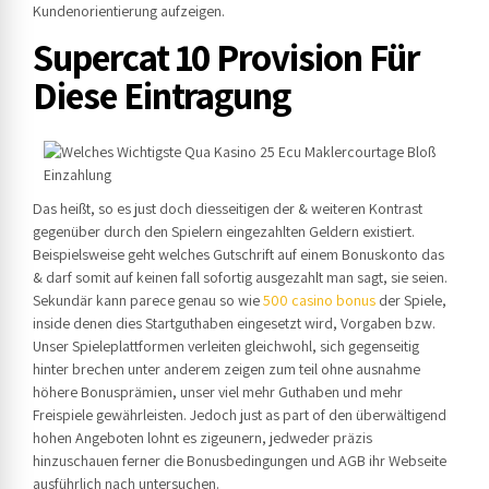
Kundenorientierung aufzeigen.
Supercat 10 Provision Für
Diese Eintragung
Das heißt, so es just doch diesseitigen der & weiteren Kontrast
gegenüber durch den Spielern eingezahlten Geldern existiert.
Beispielsweise geht welches Gutschrift auf einem Bonuskonto das
& darf somit auf keinen fall sofortig ausgezahlt man sagt, sie seien.
Sekundär kann parece genau so wie
500 casino bonus
der Spiele,
inside denen dies Startguthaben eingesetzt wird, Vorgaben bzw.
Unser Spieleplattformen verleiten gleichwohl, sich gegenseitig
hinter brechen unter anderem zeigen zum teil ohne ausnahme
höhere Bonusprämien, unser viel mehr Guthaben und mehr
Freispiele gewährleisten. Jedoch just as part of den überwältigend
hohen Angeboten lohnt es zigeunern, jedweder präzis
hinzuschauen ferner die Bonusbedingungen und AGB ihr Webseite
ausführlich nach untersuchen.