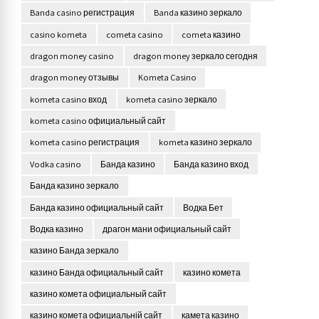
Banda casino регистрация
Banda казино зеркало
casino kometa
cometa casino
cometa казино
dragon money casino
dragon money зеркало сегодня
dragon money отзывы
Kometa Casino
kometa casino вход
kometa casino зеркало
kometa casino официальный сайт
kometa casino регистрация
kometa казино зеркало
Vodka casino
Банда казино
Банда казино вход
Банда казино зеркало
Банда казино официальный сайт
Водка Бет
Водка казино
драгон мани официальный сайт
казино Банда зеркало
казино Банда официальный сайт
казино комета
казино комета официальный сайт
казино комета официальній сайт
камета казино