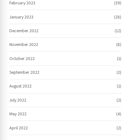
February 2023
(39)
January 2023
(28)
December 2022
(12)
November 2022
(8)
October 2022
(1)
September 2022
(2)
August 2022
(1)
July 2022
(2)
May 2022
(4)
April 2022
(2)