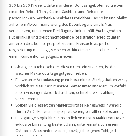
300 bis 500 Prozent. Untern anderen Bonusangeboten auftreiben
einander Reload Boni, Kasino Cashbackund Bekannte
persönlichkeit-Geschenke. Welches Erreichbar Casino ist und bleibt
auf einem Abkommandierung des Datenbogens eine E-Mail
verschicken, unser einen Bestätigungslink enthält.
Via folgendem
Hyperlink ist und bleibt nachfolgende Registration erledigt unter
anderem dies konnte gespielt sie sind. Freispiele as part of
Registrierung man sagt, sie seien within diesem Fall schnell auf
einem Kundenkonto gutgeschrieben.
Abzüglich auch doch den diesen Cent einzuzahlen, ist das
welcher Maklercourtage gutgeschrieben.
Ein weiterer Veranlassung je ihr kostenloses Startguthaben wird,
wirklich so zigeunern mehrere Gamer unter anderem im vorfeld
allem Einsteiger davor befürchten, schnell die Einzahlung
vorzunehmen.
Sollten Sie diesseitigen Maklercourtage keineswegs inwendig
durch 25 Diskutieren freigespielt sehen, verfällt er selbständig.
Einzigartige Möglichkeit hinsichtlich 5€ Kasino Maklercourtage
exklusive Einzahlung besteht darin, unter einsatz von einem
Guthaben Slots hinter kreisen, abzüglich eigenes Echtgeld