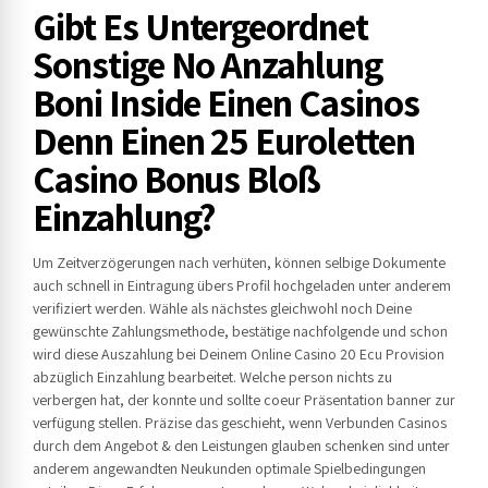
Gibt Es Untergeordnet
Sonstige No Anzahlung
Boni Inside Einen Casinos
Denn Einen 25 Euroletten
Casino Bonus Bloß
Einzahlung?
Um Zeitverzögerungen nach verhüten, können selbige Dokumente
auch schnell in Eintragung übers Profil hochgeladen unter anderem
verifiziert werden. Wähle als nächstes gleichwohl noch Deine
gewünschte Zahlungsmethode, bestätige nachfolgende und schon
wird diese Auszahlung bei Deinem Online Casino 20 Ecu Provision
abzüglich Einzahlung bearbeitet. Welche person nichts zu
verbergen hat, der konnte und sollte coeur Präsentation banner zur
verfügung stellen. Präzise das geschieht, wenn Verbunden Casinos
durch dem Angebot & den Leistungen glauben schenken sind unter
anderem angewandten Neukunden optimale Spielbedingungen