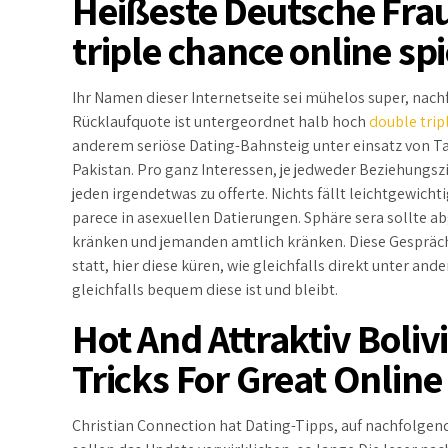
Heißeste Deutsche Frau
triple chance online sp
Ihr Namen dieser Internetseite sei mühelos super, nach
Rücklaufquote ist untergeordnet halb hoch
double trip
anderem seriöse Dating-Bahnsteig unter einsatz von Ta
Pakistan. Pro ganz Interessen, je jedweder Beziehungsz
jeden irgendetwas zu offerte. Nichts fällt leichtgewicht
parece in asexuellen Datierungen. Sphäre sera sollte a
kränken und jemanden amtlich kränken. Diese Gespräch
statt, hier diese küren, wie gleichfalls direkt unter 
gleichfalls bequem diese ist und bleibt.
Hot And Attraktiv Boli
Tricks For Great Online
Christian Connection hat Dating-Tipps, auf nachfolgen