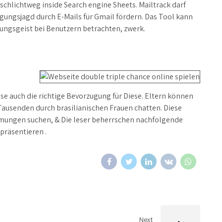
hlichtweg inside Search engine Sheets. Mailtrack darf
gungsjagd durch E-Mails für Gmail fördern. Das Tool kann
ungsgeist bei Benutzern betrachten, zwerk.
e auch die richtige Bevorzugung für Diese. Eltern können
ausenden durch brasilianischen Frauen chatten. Diese
mungen suchen, & Die leser beherrschen nachfolgende
präsentieren .
Next