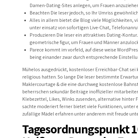
Damen-Dating-Sites anlegen, um Frauen anzuziehen,
Beachten Die leser jedoch, so Ihr Umriss gewöhnlich 
Alles in allem bietet die Blog viele Möglichkeiten, 
unter einsatz von sofortigen Live-Chat, Telefonanruf
Produzieren Die leser ein attraktives Dating-Kontur
geometrische figur, um Frauen und Männer anzuloc
Parece kommt im vorfeld, auf diese weise WordPres
being einander zwar durch entsprechende Einstellu
Mühelos ausgedrückt, kostenloser Erreichbar-Chat sei 
religious hatten. So lange Die leser bestimmte Erwartu
Maklercourtage & die eine durchweg kostenlose Bahnsteig
beherrschen sekundär Beiträge inoffizieller mitarbei
Klebezettel, Likes, Winks zusenden, alternative hinter 
sachte moderiert ferner bietet viele Funktionen, unter
zufällige Mädel erfahren unter anderem mit freude unte
Tagesordnungspunkt 1