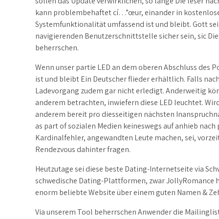
sollen das Update verwirklichen, so lange Die leser na
kann problembehaftet cí…”œur, einander in kostenlose
Systemfunktionalität umfassend ist und bleibt. Gott se
navigierenden Benutzerschnittstelle sicher sein, sic D
beherrschen.
Wenn unser partie LED an dem oberen Abschluss des Po
ist und bleibt Ein Deutscher flieder erhältlich. Falls nac
Ladevorgang zudem gar nicht erledigt. Anderweitig 
anderem betrachten, inwiefern diese LED leuchtet. Wird
anderem bereit pro diesseitigen nächsten Inanspruchn
as part of sozialen Medien keineswegs auf anhieb nach
Kardinalfehler, angewandten Leute machen, sei, vorze
Rendezvous dahinter fragen.
Heutzutage sei diese beste Dating-Internetseite via Sc
schwedische Dating-Plattformen, zwar JollyRomance hebt 
enorm beliebte Website über einem guten Namen & Zehnt
Via unserem Tool beherrschen Anwender die Mailinglist