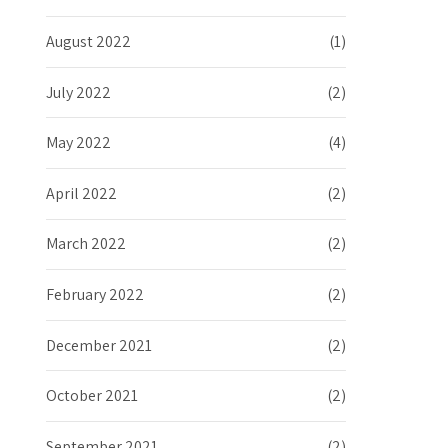
August 2022
(1)
July 2022
(2)
May 2022
(4)
April 2022
(2)
March 2022
(2)
February 2022
(2)
December 2021
(2)
October 2021
(2)
September 2021
(2)