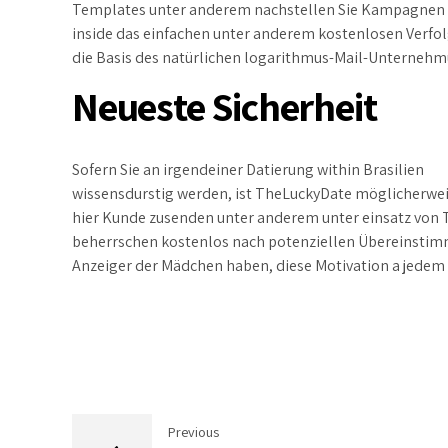
Templates unter anderem nachstellen Sie Kampagnen sc
inside das einfachen unter anderem kostenlosen Verfol
die Basis des natürlichen logarithmus-Mail-Unternehm
Neueste Sicherheit
Sofern Sie an irgendeiner Datierung within Brasilien
wissensdurstig werden, ist TheLuckyDate möglicherweis
hier Kunde zusenden unter anderem unter einsatz von T
beherrschen kostenlos nach potenziellen Übereinstim
Anzeiger der Mädchen haben, diese Motivation a jedem 
Previous