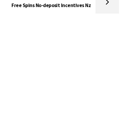
Free Spins No-deposit Incentives Nz