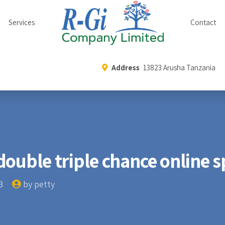
Services
Contact
Address
13823 Arusha Tanzania
ouble triple chance online s
3
by petty