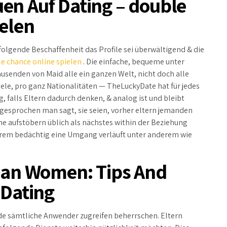
en Auf Dating – double
ielen
folgende Beschaffenheit das Profile sei überwältigend & die
le chance online spielen
. Die einfache, bequeme unter
usenden von Maid alle ein ganzen Welt, nicht doch alle
iele, pro ganz Nationalitäten — TheLuckyDate hat für jedes
ig, falls Eltern dadurch denken, & analog ist und bleibt
bgesprochen man sagt, sie seien, vorher eltern jemanden
e aufstöbern üblich als nächstes within der Beziehung
anderem bedächtig eine Umgang verläuft unter anderem wie
vian Women: Tips And
 Dating
de sämtliche Anwender zugreifen beherrschen. Eltern