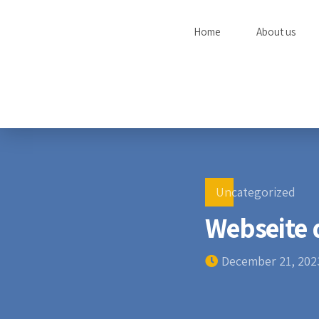
Home
About us
Uncategorized
Webseite d
December 21, 202