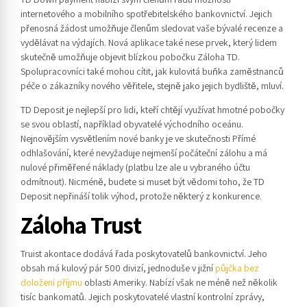
internetového a mobilního spotřebitelského bankovnictví. Jejich
přenosná žádost umožňuje členům sledovat vaše bývalé recenze a
vydělávat na výdajích. Nová aplikace také nese prvek, který lidem
skutečně umožňuje objevit blízkou pobočku Záloha TD.
Spolupracovníci také mohou cítit, jak kulovitá buňka zaměstnanců
péče o zákazníky nového věřitele, stejně jako jejich bydliště, mluví.
TD Deposit je nejlepší pro lidi, kteří chtějí využívat hmotné pobočky
se svou oblastí, například obyvatelé východního oceánu.
Nejnovějším vysvětlením nové banky je ve skutečnosti Přímé
odhlašování, které nevyžaduje nejmenší počáteční zálohu a má
nulové přiměřené náklady (platbu lze ale u vybraného účtu
odmítnout). Nicméně, budete si muset být vědomi toho, že TD
Deposit nepřináší tolik výhod, protože některý z konkurence.
Záloha Trust
Truist akontace dodává řada poskytovatelů bankovnictví. Jeho
obsah má kulový pár 500 divizí, jednoduše v jižní
půjčka bez
doložení příjmu
oblasti Ameriky. Nabízí však ne méně než několik
tisíc bankomatů. Jejich poskytovatelé vlastní kontrolní zprávy,