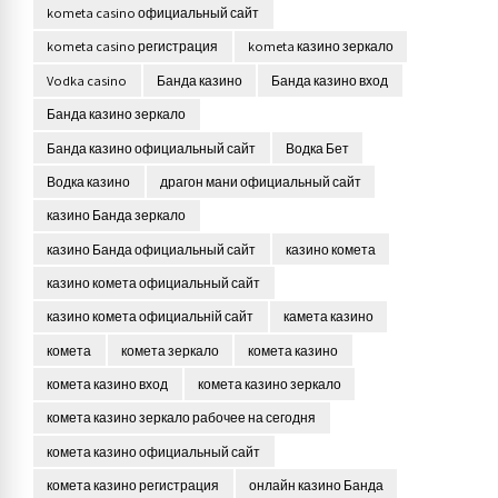
kometa casino официальный сайт
kometa casino регистрация
kometa казино зеркало
Vodka casino
Банда казино
Банда казино вход
Банда казино зеркало
Банда казино официальный сайт
Водка Бет
Водка казино
драгон мани официальный сайт
казино Банда зеркало
казино Банда официальный сайт
казино комета
казино комета официальный сайт
казино комета официальній сайт
камета казино
комета
комета зеркало
комета казино
комета казино вход
комета казино зеркало
комета казино зеркало рабочее на сегодня
комета казино официальный сайт
комета казино регистрация
онлайн казино Банда