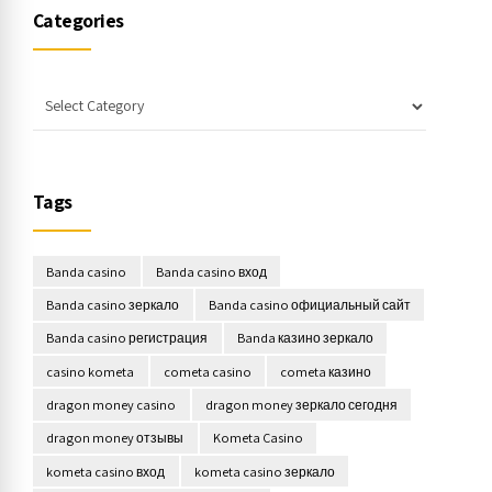
Categories
Tags
Banda casino
Banda casino вход
Banda casino зеркало
Banda casino официальный сайт
Banda casino регистрация
Banda казино зеркало
casino kometa
cometa casino
cometa казино
dragon money casino
dragon money зеркало сегодня
dragon money отзывы
Kometa Casino
kometa casino вход
kometa casino зеркало