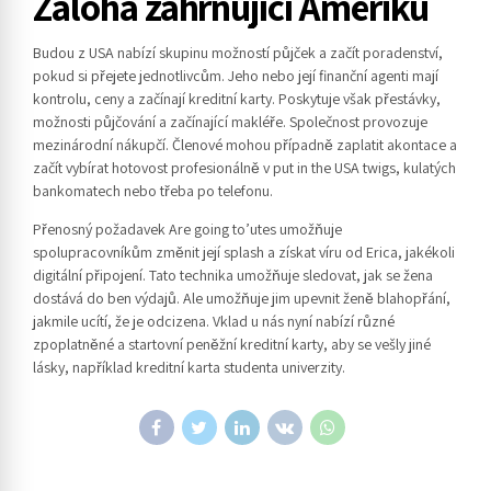
Záloha zahrnující Ameriku
Budou z USA nabízí skupinu možností půjček a začít poradenství,
pokud si přejete jednotlivcům. Jeho nebo její finanční agenti mají
kontrolu, ceny a začínají kreditní karty. Poskytuje však přestávky,
možnosti půjčování a začínající makléře. Společnost provozuje
mezinárodní nákupčí. Členové mohou případně zaplatit akontace a
začít vybírat hotovost profesionálně v put in the USA twigs, kulatých
bankomatech nebo třeba po telefonu.
Přenosný požadavek Are going to’utes umožňuje
spolupracovníkům změnit její splash a získat víru od Erica, jakékoli
digitální připojení. Tato technika umožňuje sledovat, jak se žena
dostává do ben výdajů. Ale umožňuje jim upevnit ženě blahopřání,
jakmile ucítí, že je odcizena. Vklad u nás nyní nabízí různé
zpoplatněné a startovní peněžní kreditní karty, aby se vešly jiné
lásky, například kreditní karta studenta univerzity.