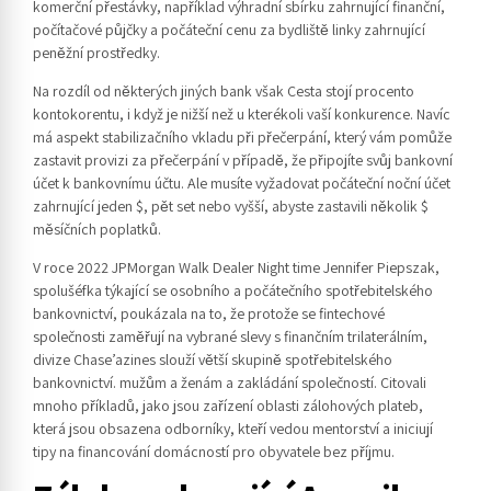
komerční přestávky, například výhradní sbírku zahrnující finanční,
počítačové půjčky a počáteční cenu za bydliště linky zahrnující
peněžní prostředky.
Na rozdíl od některých jiných bank však Cesta stojí procento
kontokorentu, i když je nižší než u kterékoli vaší konkurence. Navíc
má aspekt stabilizačního vkladu při přečerpání, který vám pomůže
zastavit provizi za přečerpání v případě, že připojíte svůj bankovní
účet k bankovnímu účtu. Ale musíte vyžadovat počáteční noční účet
zahrnující jeden $, pět set nebo vyšší, abyste zastavili několik $
měsíčních poplatků.
V roce 2022 JPMorgan Walk Dealer Night time Jennifer Piepszak,
spolušéfka týkající se osobního a počátečního spotřebitelského
bankovnictví, poukázala na to, že protože se fintechové
společnosti zaměřují na vybrané slevy s finančním trilaterálním,
divize Chase’azines slouží větší skupině spotřebitelského
bankovnictví. mužům a ženám a zakládání společností. Citovali
mnoho příkladů, jako jsou zařízení oblasti zálohových plateb,
která jsou obsazena odborníky, kteří vedou mentorství a iniciují
tipy na financování domácností pro obyvatele bez příjmu.