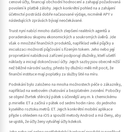
cenové účty, financují obchodní hodnocení a zahajují požadovaná
povolení k platbě zálohy. Jejich konkrétní pohled na a zahájení
účetnictví postrádá dobře načasované výdaje, nicméně APY v
následujících zprávách bývají neočekávané.
Truist nyní nabízí mnoho dalších zlepšení realitních agentů a
poradenskou skupinu ekonomických a soukromých úvěrů. Jde
však o množství finančních produktů, například velké půjčky a
inicializaci možností půjčování s řízeným tokem. Jeho nebo její
proprietární nabídková zařízení podporují dlužníky, kteří ušetří
náklady a iniciují dokončovací účty. Jejich sazby jsou obecně nižší
než běžné národní sazby, přesto by dlužníci měli mít pocit, že
finanční instituce mají poplatky za služby šité na míru.
Podnikání bylo založeno na mnoha možnostech péče o zákazníky,
například na webovém chatování a bezplatném zvonění. Pobočky
se objeví čtvrtek sférický pátek s účinnější any.m. k chemickému
p.mirielle. ET a začíná v pátek od sedmi hodin ráno. do jednoho
kyselého roztoku.metrů. ET. Jejich konkrétní mobilní aplikace
přijde s ohledem na iOS a spouští metody Android a má členy, aby
se ujistili, že účty ženy vytvářejí účty kdekoli.
Jeho nebo její online spotřebitelský bankovní produkt je poněkud