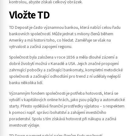
kontrolou, abyste získali celkový obrázek.
Vložte TD
TD Deposit je často významnou bankou, která nabízí celou řadu
bankovních společností. Může jednat s miliony členů během
Ameriky a má historii toho, co hledat. Zaměřuje se však na
vytrvalost a začíná zapojení regionu.
Společnost byla založena v roce 1856 a měla dlouhé zázemí a
dobré živobytí možná v Kanadě a USA. Jejich značné propojení
zahrnující pobočky a začínající bankomaty, kompletní metodické
společnosti a začínající odhodlání pro trend z ní udělaly nejlepší
banku několika lidí.
Významným fondem společnosti je potřeba hotovosti, která se
vytváří v kapitálových online hrách, jako jsou půjčky a automatické
starty. Přesto vydělává finanční prostředky výplatou – s respektem
k pomoci např. správci bohatství a zahájení investičního
poradenství. Spolu s tím získává hotovost při nákupu a začíná
investovat výdaje.
TD Down payment nabízí svým členům řadu možností