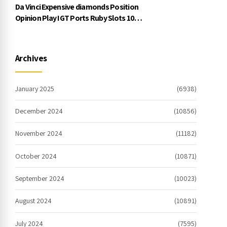
Da Vinci Expensive diamonds Position
Opinion Play IGT Ports Ruby Slots 100
free spins no deposit 2023 On the
internet
Archives
January 2025
(6938)
December 2024
(10856)
November 2024
(11182)
October 2024
(10871)
September 2024
(10023)
August 2024
(10891)
July 2024
(7595)