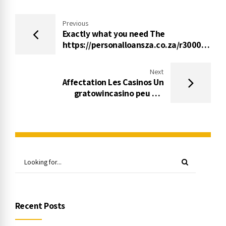
Previous
Exactly what you need The
https://personalloansza.co.za/r30000-
loan/ level of Financial products
Next
Affectation Les Casinos Un
gratowincasino peu Via
Inspecteurbonus Com
Recent Posts