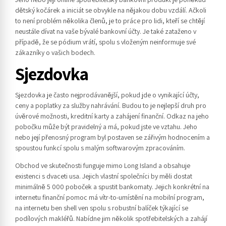
dětský kočárek a iniciát se obvykle na nějakou dobu vzdálí. Ačkoli
to není problém několika členů, je to práce pro lidi, kteří se chtějí
neustále dívat na vaše bývalé bankovní účty. Je také zataženo v
případě, že se pódium vrátí, spolu s vloženým neinformuje své
zákazníky o vašich bodech.
Sjezdovka
Sjezdovka je často nejprodávanější, pokud jde o vynikající účty,
ceny a poplatky za služby nahrávání. Budou to je nejlepší druh pro
úvěrové možnosti, kreditní karty a zahájení finanční. Odkaz na jeho
pobočku může být pravidelný a má, pokud jste ve vztahu. Jeho
nebo její přenosný program byl postaven se zářivým hodnocením a
spoustou funkcí spolu s malým softwarovým zpracováním.
Obchod ve skutečnosti funguje mimo Long Island a obsahuje
existenci s dvaceti usa. Jejich vlastní společníci by měli dostat
minimálně 5 000 poboček a spustit bankomaty. Jejich konkrétní na
internetu finanční pomoc má vítr-to-umístění na mobilní program,
na internetu ben shell ven spolu s robustní balíček týkající se
podílových makléřů. Nabídne jim několik spotřebitelských a zahájí