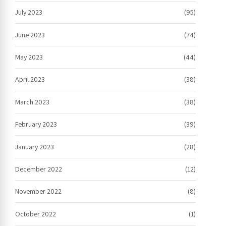
July 2023
(95)
June 2023
(74)
May 2023
(44)
April 2023
(38)
March 2023
(38)
February 2023
(39)
January 2023
(28)
December 2022
(12)
November 2022
(8)
October 2022
(1)