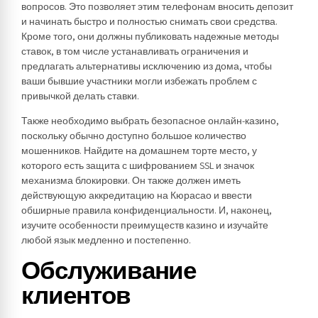
вопросов. Это позволяет этим телефонам вносить депозит
и начинать быстро и полностью снимать свои средства.
Кроме того, они должны публиковать надежные методы
ставок, в том числе устанавливать ограничения и
предлагать альтернативы исключению из дома, чтобы
ваши бывшие участники могли избежать проблем с
привычкой делать ставки.
Также необходимо выбрать безопасное онлайн-казино,
поскольку обычно доступно большое количество
мошенников. Найдите на домашнем торте место, у
которого есть защита с шифрованием SSL и значок
механизма блокировки. Он также должен иметь
действующую аккредитацию на Кюрасао и ввести
обширные правила конфиденциальности. И, наконец,
изучите особенности преимуществ казино и изучайте
любой язык медленно и постепенно.
Обслуживание
клиентов