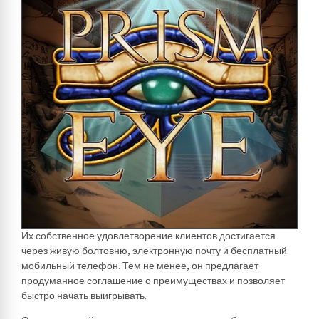
Их собственное удовлетворение клиентов достигается
через живую болтовню, электронную почту и бесплатный
мобильный телефон.
Тем не менее, он предлагает
продуманное соглашение о преимуществах и позволяет
быстро начать выигрывать.