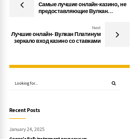
Самые лучшие онлайн-казино, не
предоставляющие Вулкан
Платинум 777 зеркало коды
ваучеров с нулевым
Next
законодательством, 2023 г.
Лучшие онлайн- Вулкан Платинум
зеркало вход казино со ставками
Recent Posts
January 24, 2025
Gonzo's Ball : instrument pour sous un