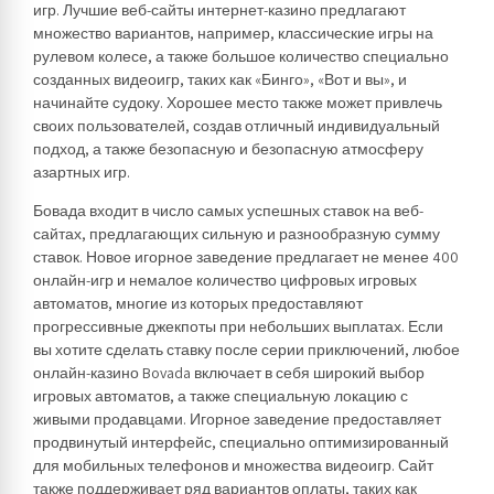
игр. Лучшие веб-сайты интернет-казино предлагают
множество вариантов, например, классические игры на
рулевом колесе, а также большое количество специально
созданных видеоигр, таких как «Бинго», «Вот и вы», и
начинайте судоку. Хорошее место также может привлечь
своих пользователей, создав отличный индивидуальный
подход, а также безопасную и безопасную атмосферу
азартных игр.
Бовада входит в число самых успешных ставок на веб-
сайтах, предлагающих сильную и разнообразную сумму
ставок. Новое игорное заведение предлагает не менее 400
онлайн-игр и немалое количество цифровых игровых
автоматов, многие из которых предоставляют
прогрессивные джекпоты при небольших выплатах. Если
вы хотите сделать ставку после серии приключений, любое
онлайн-казино Bovada включает в себя широкий выбор
игровых автоматов, а также специальную локацию с
живыми продавцами. Игорное заведение предоставляет
продвинутый интерфейс, специально оптимизированный
для мобильных телефонов и множества видеоигр. Сайт
также поддерживает ряд вариантов оплаты, таких как