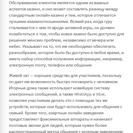
Обслуживание клиентов является одним из важных
аспектов казино, и оно может составлять разницу между
стандартным онлайн-казино и тем, которое отличается
лучшими взаимоотношениями. Всякий раз, когда гуру
сталкивается с чем-то вроде активной игры, он должен
позаботиться о том, чтобы новое казино было доступно для
решения женских проблем, независимо от вечера или
небес. Указывает на то, что им необходимо обеспечить
разнообразие, которое было бы доступно в любое время, и
иметь набор способов получения информации, например,
электронную почту, телефон или общение.
Живой чат — хорошее средство для участников, поскольку
он дает им возможность быстро поговорить с человеком.
Игорные дома также используют новейшую систему
электронных сообщений, а также WhatsApp и Viber,
позволяя участникам делать это с помощью тех же
устройств, которые они будут использовать для общения с
семьей. Кроме того, азартные онлайн-заведения
предоставляют факсимильные аппараты и начинают
почтовые звонки для людей, которым нужен более
распространенный метод общения с игорным заведением.