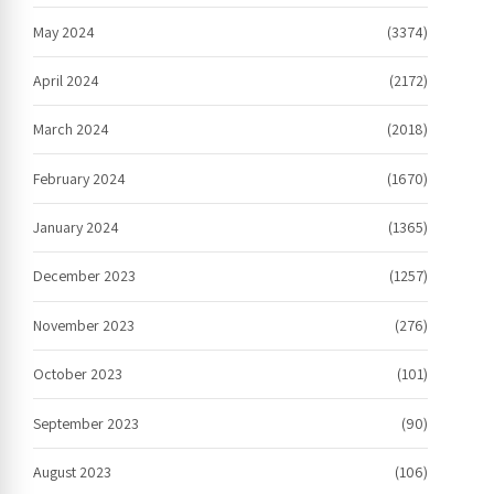
May 2024
(3374)
April 2024
(2172)
March 2024
(2018)
February 2024
(1670)
January 2024
(1365)
December 2023
(1257)
November 2023
(276)
October 2023
(101)
September 2023
(90)
August 2023
(106)