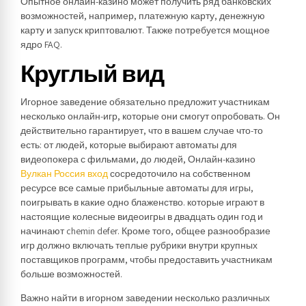
Опытное онлайн-казино может получить ряд банковских
возможностей, например, платежную карту, денежную
карту и запуск криптовалют. Также потребуется мощное
ядро ​​FAQ.
Круглый вид
Игорное заведение обязательно предложит участникам
несколько онлайн-игр, которые они смогут опробовать. Он
действительно гарантирует, что в вашем случае что-то
есть: от людей, которые выбирают автоматы для
видеопокера с фильмами, до людей, Онлайн-казино
Вулкан Россия вход
сосредоточило на собственном
ресурсе все самые прибыльные автоматы для игры,
поигрывать в какие одно блаженство. которые играют в
настоящие колесные видеоигры в двадцать один год и
начинают chemin defer. Кроме того, общее разнообразие
игр должно включать теплые рубрики внутри крупных
поставщиков программ, чтобы предоставить участникам
больше возможностей.
Важно найти в игорном заведении несколько различных