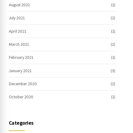
August 2021
(1)
July 2021
(2)
April 2021
(1)
March 2021
(2)
February 2021
(1)
January 2021
(3)
December 2020
(2)
October 2020
(1)
Categories