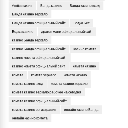
Vodka casino
Банда казино
Банда казино вход
Банда казино зеркало
Банда казино официальный сайт
Водка Бет
Водка казино
драгон мани официальный сайт
казино Банда зеркало
казино Банда официальный сайт
казино комета
казино комета официальный сайт
казино комета официальній сайт
камета казино
комета
комета зеркало
комета казино
комета казино вход
комета казино зеркало
комета казино зеркало рабочее на сегодня
комета казино официальный сайт
комета казино регистрация
онлайн казино Банда
онлайн казино комета