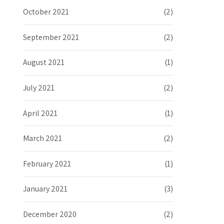
October 2021
(2)
September 2021
(2)
August 2021
(1)
July 2021
(2)
April 2021
(1)
March 2021
(2)
February 2021
(1)
January 2021
(3)
December 2020
(2)