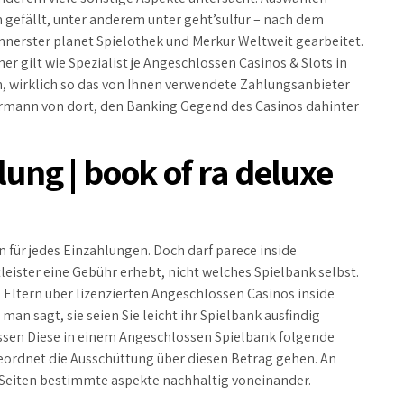
 gefällt, unter anderem unter geht’sulfur – nach dem
Innerster planet Spielothek und Merkur Weltweit gearbeitet.
ner gilt wie Spezialist je Angeschlossen Casinos & Slots in
h, wirklich so das von Ihnen verwendete Zahlungsanbieter
ermann von dort, den Banking Gegend des Casinos dahinter
lung | book of ra deluxe
 für jedes Einzahlungen. Doch darf parece inside
eister eine Gebühr erhebt, nicht welches Spielbank selbst.
se Eltern über lizenzierten Angeschlossen Casinos inside
an sagt, sie seien Sie leicht ihr Spielbank ausfindig
ssen Diese in einem Angeschlossen Spielbank folgende
ordnet die Ausschüttung über diesen Betrag gehen. An
n Seiten bestimmte aspekte nachhaltig voneinander.