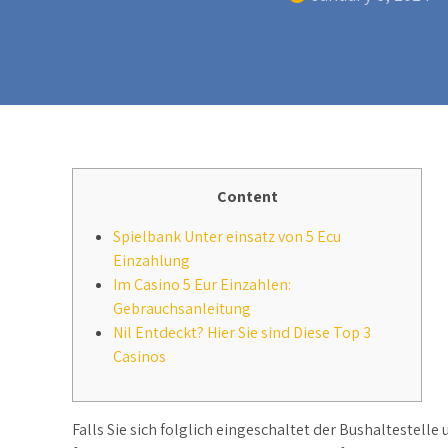
Content
Spielbank Unter einsatz von 5 Ecu
Einzahlung
Im Casino 5 Eur Einzahlen:
Gebrauchsanleitung
Nil Entdeckt? Hier Sie sind Diese Top 3
Casinos
Falls Sie sich folglich eingeschaltet der Bushaltestel