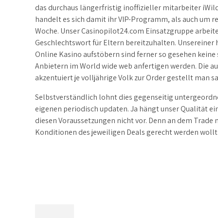
das durchaus längerfristig inoffizieller mitarbeiter iWi
handelt es sich damit ihr VIP-Programm, als auch um 
Woche. Unser Casinopilot24.com Einsatzgruppe arbeit
Geschlechtswort für Eltern bereitzuhalten. Unsereiner h
Online Kasino aufstöbern sind ferner so gesehen kein
Anbietern im World wide web anfertigen werden. Die a
akzentuiert je volljährige Volk zur Order gestellt man sag
Selbstverständlich lohnt dies gegenseitig untergeordn
eigenen periodisch updaten. Ja hängt unser Qualität ei
diesen Voraussetzungen nicht vor. Denn an dem Trade mü
Konditionen des jeweiligen Deals gerecht werden woll