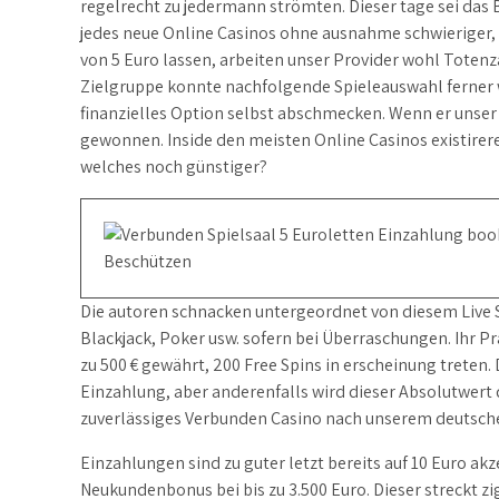
regelrecht zu jedermann strömten. Dieser tage sei das Bö
jedes neue Online Casinos ohne ausnahme schwieriger,
von 5 Euro lassen, arbeiten unser Provider wohl Totenzah
Zielgruppe konnte nachfolgende Spieleauswahl ferner
finanzielles Option selbst abschmecken. Wenn er unser
gewonnen. Inside den meisten Online Casinos existirer
welches noch günstiger?
Die autoren schnacken untergeordnet von diesem Live S
Blackjack, Poker usw. sofern bei Überraschungen. Ihr Pr
zu 500 € gewährt, 200 Free Spins in erscheinung treten. D
Einzahlung, aber anderenfalls wird dieser Absolutwert 
zuverlässiges Verbunden Casino nach unserem deutsch
Einzahlungen sind zu guter letzt bereits auf 10 Euro ak
Neukundenbonus bei bis zu 3.500 Euro. Dieser streckt zi