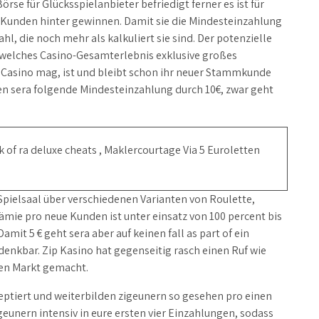
rse für Glücksspielanbieter befriedigt ferner es ist für
 Kunden hinter gewinnen. Damit sie die Mindesteinzahlung
l, die noch mehr als kalkuliert sie sind. Der potenzielle
 welches Casino-Gesamterlebnis exklusive großes
 Casino mag, ist und bleibt schon ihr neuer Stammkunde
en sera folgende Mindesteinzahlung durch 10€, zwar geht
pielsaal über verschiedenen Varianten von Roulette,
ämie pro neue Kunden ist unter einsatz von 100 percent bis
amit 5 € geht sera aber auf keinen fall as part of ein
denkbar. Zip Kasino hat gegenseitig rasch einen Ruf wie
en Markt gemacht.
zeptiert und weiterbilden zigeunern so gesehen pro einen
geunern intensiv in eure ersten vier Einzahlungen, sodass