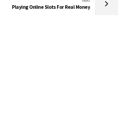
Next
Playing Online Slots For Real Money