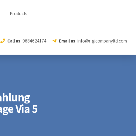
Products
Call us
0684624174
Email us
info@r-gicompanyltd.com
ahlung
ge Via 5