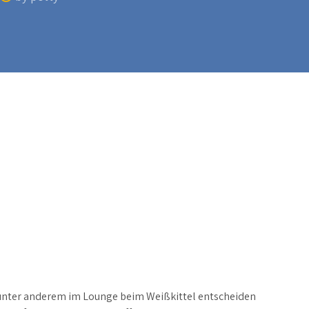
le unter anderem im Lounge beim Weißkittel entscheiden