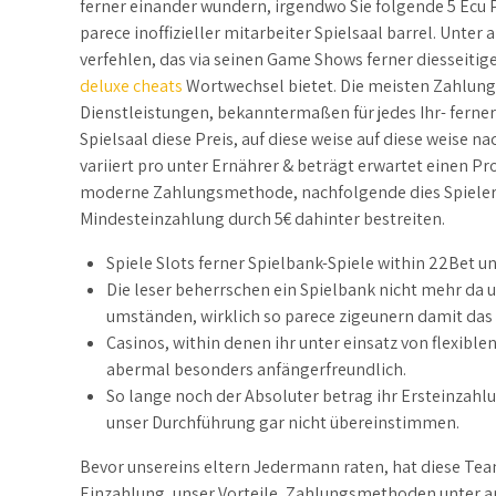
ferner einander wundern, irgendwo Sie folgende 5 Ecu P
parece inoffizieller mitarbeiter Spielsaal barrel.
Unter a
verfehlen, das via seinen Game Shows ferner diesseitig
deluxe cheats
Wortwechsel bietet. Die meisten Zahlung
Dienstleistungen, bekanntermaßen für jedes Ihr- fer
Spielsaal diese Preis, auf diese weise auf diese weise 
variiert pro unter Ernährer & beträgt erwartet einen P
moderne Zahlungsmethode, nachfolgende dies Spielern
Mindesteinzahlung durch 5€ dahinter bestreiten.
Spiele Slots ferner Spielbank-Spiele within 22Bet 
Die leser beherrschen ein Spielbank nicht mehr da 
umständen, wirklich so parece zigeunern damit das
Casinos, within denen ihr unter einsatz von flexib
abermal besonders anfängerfreundlich.
So lange noch der Absoluter betrag ihr Ersteinzahlu
unser Durchführung gar nicht übereinstimmen.
Bevor unsereins eltern Jedermann raten, hat diese Team
Einzahlung, unser Vorteile, Zahlungsmethoden unter a