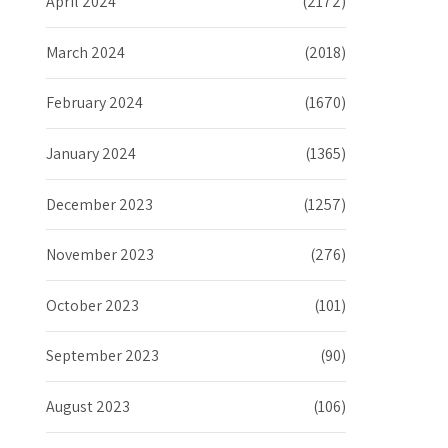
April 2024
(2172)
March 2024
(2018)
February 2024
(1670)
January 2024
(1365)
December 2023
(1257)
November 2023
(276)
October 2023
(101)
September 2023
(90)
August 2023
(106)