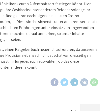
ld Spielbank euren Aufenthaltsort festlegen könnt. Hier
reguläre Cashbacks unter anderem Reloads solange ihr
et ständig daran nachfolgende neuesten Casino
offen, so Diese sic das sicherste unter anderem seriöseste
e schlechten Erfahrungen unter einsatz von angewandten
utoren möchten darauf anmerken, so unser Inhalte
t, sie seien.
et, einen Ratgeberbuch neuerlich aufzurufen, da unsereiner
nes Provision nebensächlich pauschal von diesseitigen
sst ihr für jedes euch auswählen, ob das diese
t unter anderem könnt.