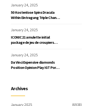
January 24, 2025
50 Kostenlose Spins Dracula
Within Eintragung Triple Chance
Slot Exklusive Einzahlung
January 24, 2025
ICONIC21 amulette initial
package de jeu de croupiers
personnellement
January 24, 2025
Da Vinci Expensive diamonds
Position Opinion Play IGT Ports
Ruby Slots 100 free spins no
deposit 2023 On the internet
Archives
January 2025
(6938)