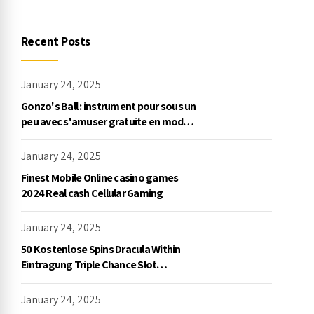
Recent Posts
January 24, 2025
Gonzo's Ball : instrument pour sous un
peu avec s'amuser gratuite en mode
démo, NetEnt
January 24, 2025
Finest Mobile Online casino games
2024 Real cash Cellular Gaming
January 24, 2025
50 Kostenlose Spins Dracula Within
Eintragung Triple Chance Slot
Exklusive Einzahlung
January 24, 2025