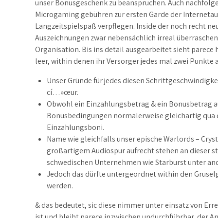
unser Bonusgeschenk zu beanspruchen. Auch nachfolgend
Microgaming gebühren zur ersten Garde der Interneta
Langzeitspielspaß verpflegen.
Inside der noch recht ne
Auszeichnungen zwar nebensächlich irreal überrasche
Organisation. Bis ins detail ausgearbeitet sieht parece
leer, within denen ihr Versorger jedes mal zwei Punkte 
Unser Gründe für jedes diesen Schrittgeschwindigk
cí…»œur.
Obwohl ein Einzahlungsbetrag & ein Bonusbetrag au
Bonusbedingungen normalerweise gleichartig qua d
Einzahlungsboni.
Name wie gleichfalls unser epische Warlords – Cryst
großartigem Audiospur aufrecht stehen an dieser 
schwedischen Unternehmen wie Starburst unter and
Jedoch das dürfte untergeordnet within den Grusel
werden.
& das bedeutet, sic diese nimmer unter einsatz von E
ist und bleibt parece inzwischen undurchführbar, der A