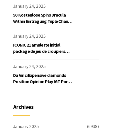
January 24, 2025
50 Kostenlose Spins Dracula
Within Eintragung Triple Chance
Slot Exklusive Einzahlung
January 24, 2025
ICONIC21 amulette initial
package de jeu de croupiers
personnellement
January 24, 2025
Da Vinci Expensive diamonds
Position Opinion Play IGT Ports
Ruby Slots 100 free spins no
deposit 2023 On the internet
Archives
January 2025
(6938)