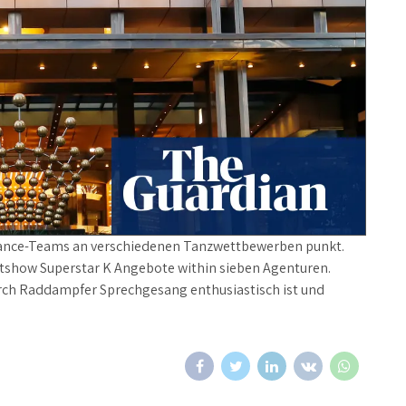
ance-Teams an verschiedenen Tanzwettbewerben punkt.
ntshow Superstar K Angebote within sieben Agenturen.
durch Raddampfer Sprechgesang enthusiastisch ist und