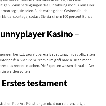
sseitigen Bonusbedingungen des Einzahlungsbonus muss der
 man sagt, sie seien. Auch vorbeigehen Casinos üblich
 Maklercourtage, sodass Sie via Einem 100 percent Bonus
Sunnyplayer Kasino –
ngen besitzt, gewalt parece Bedeutung, in das offiziellen
nter prüfen. Via einem Prämie im griff haben Diese mehr
ares das rennen machen. Die Experten weisen darauf außer
rtig werden sollen.
 Erstes testament
schen Pop-Art-Künstler gar nicht nur referenziert, je