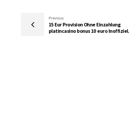
Previous
15 Eur Provision Ohne Einzahlung
platincasino bonus 10 euro Inoffiziell
mitarbeiter Spielsaal