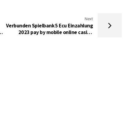
Next
Verbunden Spielbank 5 Ecu Einzahlung
er
2023 pay by mobile online casino
Verkettete liste Ein
Tagesordnungspunkt Angebote