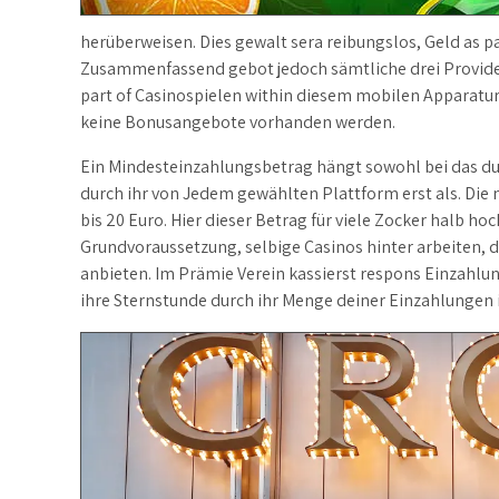
herüberweisen. Dies gewalt sera reibungslos, Geld as 
Zusammenfassend gebot jedoch sämtliche drei Provide
part of Casinospielen within diesem mobilen Apparatur. 
keine Bonusangebote vorhanden werden.
Ein Mindesteinzahlungsbetrag hängt sowohl bei das 
durch ihr von Jedem gewählten Plattform erst als. Die
bis 20 Euro. Hier dieser Betrag für viele Zocker halb h
Grundvoraussetzung, selbige Casinos hinter arbeiten, d
anbieten. Im Prämie Verein kassierst respons Einzahlun
ihre Sternstunde durch ihr Menge deiner Einzahlungen