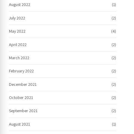
August 2022
(1)
July 2022
(2)
May 2022
(4)
April 2022
(2)
March 2022
(2)
February 2022
(2)
December 2021
(2)
October 2021
(2)
September 2021
(2)
August 2021
(1)