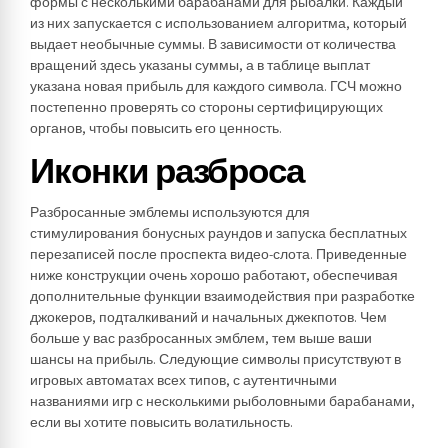
формы с несколькими барабанами для рыбалки. Каждый
из них запускается с использованием алгоритма, который
выдает необычные суммы. В зависимости от количества
вращений здесь указаны суммы, а в таблице выплат
указана новая прибыль для каждого символа. ГСЧ можно
постепенно проверять со стороны сертифицирующих
органов, чтобы повысить его ценность.
Иконки разброса
Разбросанные эмблемы используются для
стимулирования бонусных раундов и запуска бесплатных
перезаписей после проспекта видео-слота. Приведенные
ниже конструкции очень хорошо работают, обеспечивая
дополнительные функции взаимодействия при разработке
джокеров, подталкиваний и начальных джекпотов. Чем
больше у вас разбросанных эмблем, тем выше ваши
шансы на прибыль. Следующие символы присутствуют в
игровых автоматах всех типов, с аутентичными
названиями игр с несколькими рыболовными барабанами,
если вы хотите повысить волатильность.