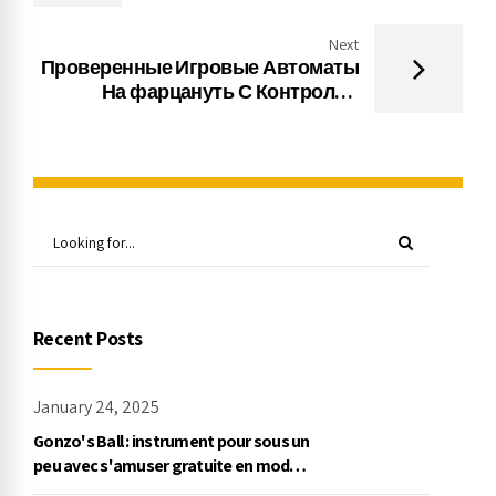
Next
Проверенные Игровые Автоматы
На фарцануть С Контролем
порядочност
Recent Posts
January 24, 2025
Gonzo's Ball : instrument pour sous un
peu avec s'amuser gratuite en mode
démo, NetEnt