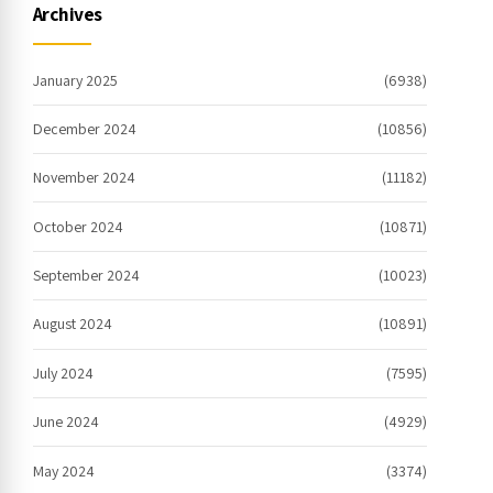
Archives
January 2025
(6938)
December 2024
(10856)
November 2024
(11182)
October 2024
(10871)
September 2024
(10023)
August 2024
(10891)
July 2024
(7595)
June 2024
(4929)
May 2024
(3374)