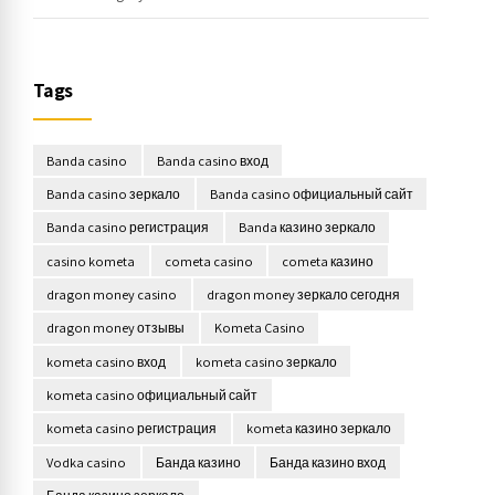
Tags
Banda casino
Banda casino вход
Banda casino зеркало
Banda casino официальный сайт
Banda casino регистрация
Banda казино зеркало
casino kometa
cometa casino
cometa казино
dragon money casino
dragon money зеркало сегодня
dragon money отзывы
Kometa Casino
kometa casino вход
kometa casino зеркало
kometa casino официальный сайт
kometa casino регистрация
kometa казино зеркало
Vodka casino
Банда казино
Банда казино вход