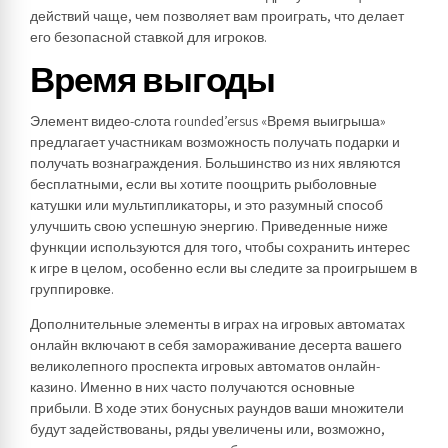
действий чаще, чем позволяет вам проиграть, что делает
его безопасной ставкой для игроков.
Время выгоды
Элемент видео-слота rounded’ersus «Время выигрыша»
предлагает участникам возможность получать подарки и
получать вознаграждения. Большинство из них являются
бесплатными, если вы хотите поощрить рыболовные
катушки или мультипликаторы, и это разумный способ
улучшить свою успешную энергию. Приведенные ниже
функции используются для того, чтобы сохранить интерес
к игре в целом, особенно если вы следите за проигрышем в
группировке.
Дополнительные элементы в играх на игровых автоматах
онлайн включают в себя замораживание десерта вашего
великолепного проспекта игровых автоматов онлайн-
казино. Именно в них часто получаются основные
прибыли. В ходе этих бонусных раундов ваши множители
будут задействованы, ряды увеличены или, возможно,