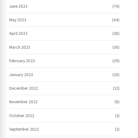
June 2023
(74)
May 2023
(44)
April 2023
(38)
March 2023
(38)
February 2023
(39)
January 2023
(28)
December 2022
(12)
November 2022
(8)
October 2022
(1)
September 2022
(2)