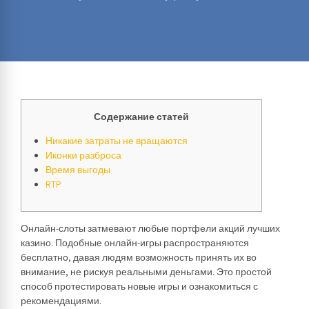
Содержание статей
Никакие затраты не вращаются
Иконки разброса
Время выгоды
RTP
Онлайн-слоты затмевают любые портфели акций лучших
казино. Подобные онлайн-игры распространяются
бесплатно, давая людям возможность принять их во
внимание, не рискуя реальными деньгами. Это простой
способ протестировать новые игры и ознакомиться с
рекомендациями.