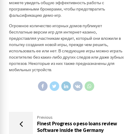
можете увидеть общую эффективность работы с
программными брокерами, чтобы предотвратить
фальсификацию демо-игр.
Огромное количество игорных домов публикует
бесплатные версии игр для интернет-казино,
предоставляя участникам кредит, который они вложили в
попытку создания новой игры, прежде чем решить,
использовать ее или нет. В следующие игры можно играть
посетителю без каких-либо других следов или даже зубных
протезов. Некоторые из них также предназначены для
мобильных устройств.
Previous
Finest Progress o peso loans review
Software inside the Germany