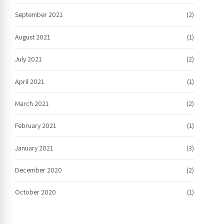
September 2021
(2)
August 2021
(1)
July 2021
(2)
April 2021
(1)
March 2021
(2)
February 2021
(1)
January 2021
(3)
December 2020
(2)
October 2020
(1)