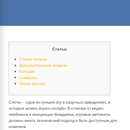
Статьи
Ставки оплаты
Дополнительные модели
Катушки
Символы
Линии выплат
Слоты — одни из лучших игр в азартных заведениях, в
которые можно играть онлайн. В отличие от видео-
гемблинга и инициации блэкджека, игровые автоматы
должны иметь технический подход и быть доступным для
новичков.