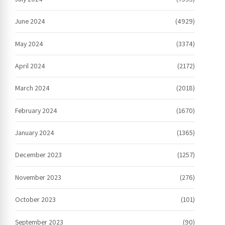
June 2024
(4929)
May 2024
(3374)
April 2024
(2172)
March 2024
(2018)
February 2024
(1670)
January 2024
(1365)
December 2023
(1257)
November 2023
(276)
October 2023
(101)
September 2023
(90)