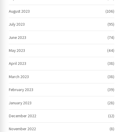
August 2023
(106)
July 2023
(95)
June 2023
(74)
May 2023
(44)
April 2023
(38)
March 2023
(38)
February 2023
(39)
January 2023
(28)
December 2022
(12)
November 2022
(8)