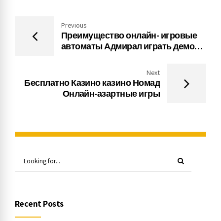
Previous
Преимущество онлайн- игровые
автоматы Адмирал играть демо
игр на игровых автоматах
Next
Бесплатно Казино казино Номад
Онлайн-азартные игры
Recent Posts