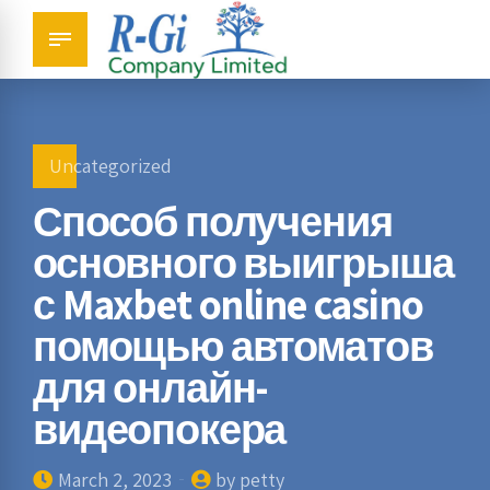
Uncategorized
Способ получения
основного выигрыша
с Maxbet online casino
помощью автоматов
для онлайн-
видеопокера
March 2, 2023
by petty