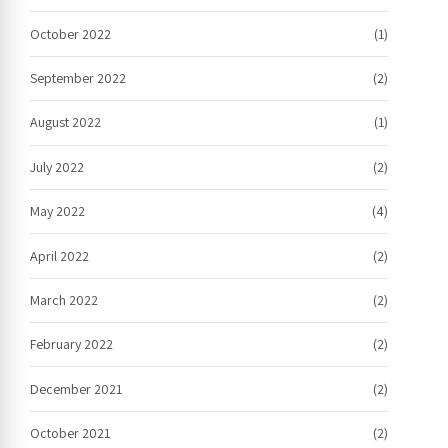
October 2022
(1)
September 2022
(2)
August 2022
(1)
July 2022
(2)
May 2022
(4)
April 2022
(2)
March 2022
(2)
February 2022
(2)
December 2021
(2)
October 2021
(2)