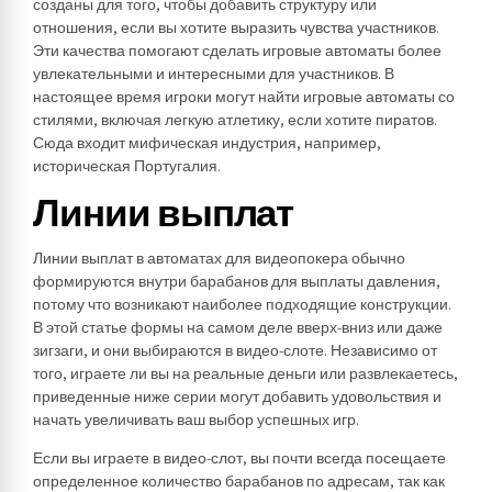
созданы для того, чтобы добавить структуру или
отношения, если вы хотите выразить чувства участников.
Эти качества помогают сделать игровые автоматы более
увлекательными и интересными для участников. В
настоящее время игроки могут найти игровые автоматы со
стилями, включая легкую атлетику, если хотите пиратов.
Сюда входит мифическая индустрия, например,
историческая Португалия.
Линии выплат
Линии выплат в автоматах для видеопокера обычно
формируются внутри барабанов для выплаты давления,
потому что возникают наиболее подходящие конструкции.
В этой статье формы на самом деле вверх-вниз или даже
зигзаги, и они выбираются в видео-слоте. Независимо от
того, играете ли вы на реальные деньги или развлекаетесь,
приведенные ниже серии могут добавить удовольствия и
начать увеличивать ваш выбор успешных игр.
Если вы играете в видео-слот, вы почти всегда посещаете
определенное количество барабанов по адресам, так как