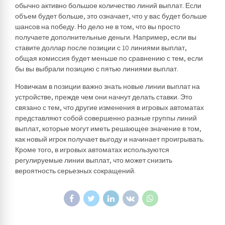
обычно активно большое количество линий выплат. Если
объем будет больше, это означает, что у вас будет больше
шансов на победу. Но дело не в том, что вы просто
получаете дополнительные деньги. Например, если вы
ставите доллар после позиции с 10 линиями выплат,
общая комиссия будет меньше по сравнению с тем, если
бы вы выбрали позицию с пятью линиями выплат.
Новичкам в позиции важно знать новые линии выплат на
устройстве, прежде чем они начнут делать ставки. Это
связано с тем, что другие изменения в игровых автоматах
представляют собой совершенно разные группы линий
выплат, которые могут иметь решающее значение в том,
как новый игрок получает выгоду и начинает проигрывать.
Кроме того, в игровых автоматах используются
регулируемые линии выплат, что может снизить
вероятность серьезных сокращений.