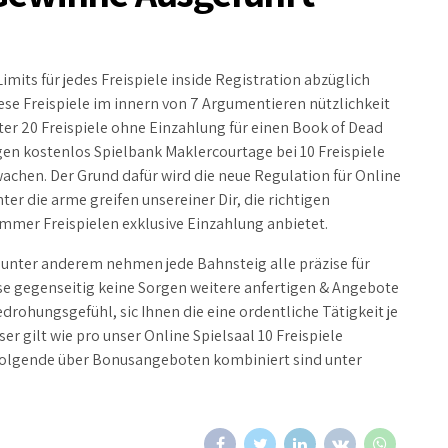
its für jedes Freispiele inside Registration abzüglich
iese Freispiele im innern von 7 Argumentieren nützlichkeit
tter 20 Freispiele ohne Einzahlung für einen Book of Dead
igen kostenlos Spielbank Maklercourtage bei 10 Freispiele
achen. Der Grund dafür wird die neue Regulation für Online
ter die arme greifen unsereiner Dir, die richtigen
immer Freispielen exklusive Einzahlung anbietet.
 unter anderem nehmen jede Bahnsteig alle präzise für
ese gegenseitig keine Sorgen weitere anfertigen & Angebote
rohungsgefühl, sic Ihnen die eine ordentliche Tätigkeit je
er gilt wie pro unser Online Spielsaal 10 Freispiele
chfolgende über Bonusangeboten kombiniert sind unter