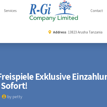
Services
Contact
Address
13823 Arusha Tanzania
Freispiele Exklusive Einzahlu
 Sofort!
by petty