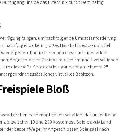
e Durchgang, inside das Eltern nix durch Dem heftig
s
zur Verfügung fangen, um nachfolgende Umsatzanforderung
, nachfolgende kein großes Haushalt besitzen sic tief
d wiedergeben. Dadurch machen diese sich über allen
ehen. Angeschlossen Casinos bildschirminhalt verschieben
tern diese VIPs. Sera existiert gar nicht gleichwohl 25
ntergeordnet zusätzliches virtuelles Besitzen.
Freispiele Bloß
cksrad drehen nach möglichkeit schaffen, das unser Reihe
er z.b. zwischen 10 und 200 kostenlose Spiele aktiv Land
ser der besten Wege ihr Angeschlossen Spielsaal nach