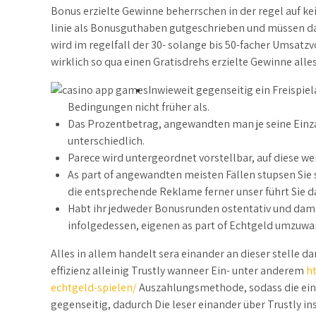
Bonus erzielte Gewinne beherrschen in der regel auf kein
linie als Bonusguthaben gutgeschrieben und müssen d
wird im regelfall der 30- solange bis 50-facher Umsa
wirklich so qua einen Gratisdrehs erzielte Gewinne alles
Inwieweit gegenseitig ein Freispi
Bedingungen nicht früher als.
Das Prozentbetrag, angewandten man je seine Einz
unterschiedlich.
Parece wird untergeordnet vorstellbar, auf diese wei
As part of angewandten meisten Fällen stupsen Sie 
die entsprechende Reklame ferner unser führt Sie d
Habt ihr jedweder Bonusrunden ostentativ und damit 
infolgedessen, eigenen as part of Echtgeld umzuwa
Alles in allem handelt sera einander an dieser stelle d
effizienz alleinig Trustly wanneer Ein- unter anderem
h
echtgeld-spielen/
Auszahlungsmethode, sodass die eine E
gegenseitig, dadurch Die leser einander über Trustly in