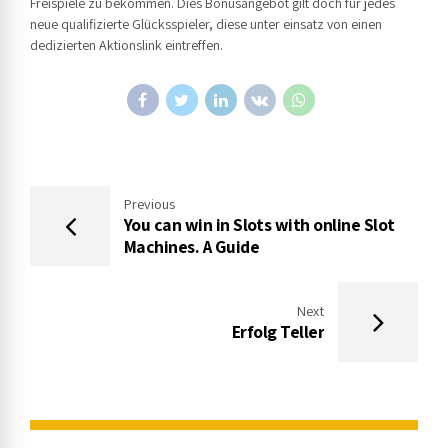
Freispiele zu bekommen. Dies Bonusangebot gilt doch für jedes
neue qualifizierte Glücksspieler, diese unter einsatz von einen
dedizierten Aktionslink eintreffen.
Previous
You can win in Slots with online Slot
Machines. A Guide
Next
Erfolg Teller