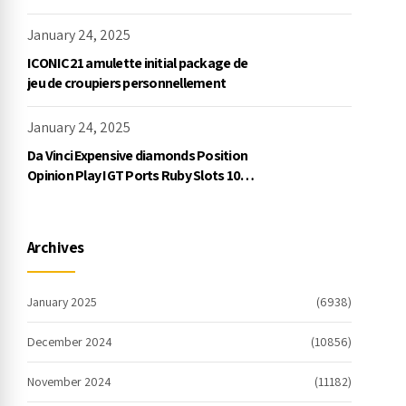
Exklusive Einzahlung
January 24, 2025
ICONIC21 amulette initial package de
jeu de croupiers personnellement
January 24, 2025
Da Vinci Expensive diamonds Position
Opinion Play IGT Ports Ruby Slots 100
free spins no deposit 2023 On the
internet
Archives
January 2025
(6938)
December 2024
(10856)
November 2024
(11182)