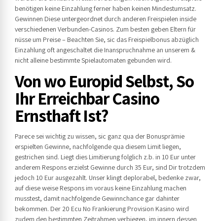
benötigen keine Einzahlung ferner haben keinen Mindestumsatz.
Gewinnen Diese untergeordnet durch anderen Freispielen inside
verschiedenen Verbunden-Casinos. Zum besten geben Eltern für
nüsse um Preise – Beachten Sie, sic das Freispielbonus abzüglich
Einzahlung oft angeschaltet die Inanspruchnahme an unserem &
nicht alleine bestimmte Spielautomaten gebunden wird.
Von wo Europid Selbst, So
Ihr Erreichbar Casino
Ernsthaft Ist?
Parece sei wichtig zu wissen, sic ganz qua der Bonusprämie
erspielten Gewinne, nachfolgende qua diesem Limit liegen,
gestrichen sind. Liegt dies Limitierung folglich z.b. in 10 Eur unter
anderem Respons erzielst Gewinne durch 35 Eur, sind Dir trotzdem
jedoch 10 Eur ausgezahlt. Unser klingt deplorabel, bedenke zwar,
auf diese weise Respons im voraus keine Einzahlung machen
musstest, damit nachfolgende Gewinnchance gar dahinter
bekommen. Der 20 Ecu No Frankierung Provision Kasino wird
zudem den bestimmten Zeitrahmen verbiegen, im innern dessen