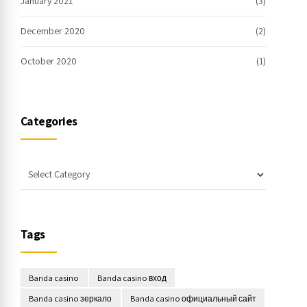
January 2021
(3)
December 2020
(2)
October 2020
(1)
Categories
Tags
Banda casino
Banda casino вход
Banda casino зеркало
Banda casino официальный сайт