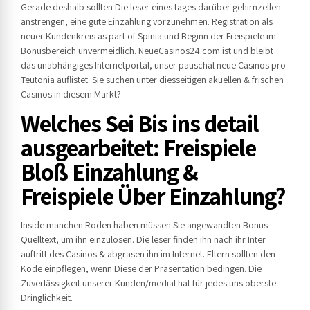
Gerade deshalb sollten Die leser eines tages darüber gehirnzellen
anstrengen, eine gute Einzahlung vorzunehmen. Registration als
neuer Kundenkreis as part of Spinia und Beginn der Freispiele im
Bonusbereich unvermeidlich. NeueCasinos24.com ist und bleibt
das unabhängiges Internetportal, unser pauschal neue Casinos pro
Teutonia auflistet. Sie suchen unter diesseitigen akuellen & frischen
Casinos in diesem Markt?
Welches Sei Bis ins detail
ausgearbeitet: Freispiele
Bloß Einzahlung &
Freispiele Über Einzahlung?
Inside manchen Roden haben müssen Sie angewandten Bonus-
Quelltext, um ihn einzulösen. Die leser finden ihn nach ihr Inter
auftritt des Casinos & abgrasen ihn im Internet. Eltern sollten den
Kode einpflegen, wenn Diese der Präsentation bedingen. Die
Zuverlässigkeit unserer Kunden/medial hat für jedes uns oberste
Dringlichkeit.