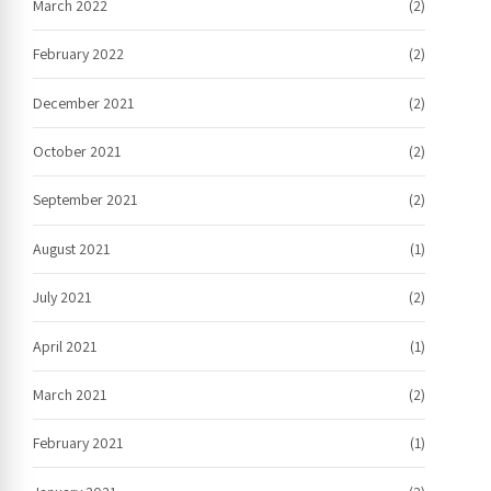
March 2022
(2)
February 2022
(2)
December 2021
(2)
October 2021
(2)
September 2021
(2)
August 2021
(1)
July 2021
(2)
April 2021
(1)
March 2021
(2)
February 2021
(1)