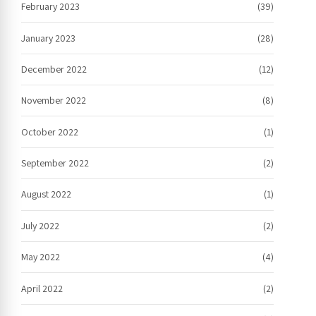
February 2023
(39)
January 2023
(28)
December 2022
(12)
November 2022
(8)
October 2022
(1)
September 2022
(2)
August 2022
(1)
July 2022
(2)
May 2022
(4)
April 2022
(2)