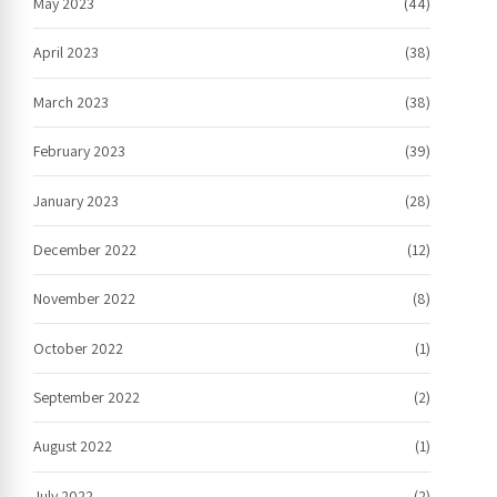
May 2023
(44)
April 2023
(38)
March 2023
(38)
February 2023
(39)
January 2023
(28)
December 2022
(12)
November 2022
(8)
October 2022
(1)
September 2022
(2)
August 2022
(1)
July 2022
(2)