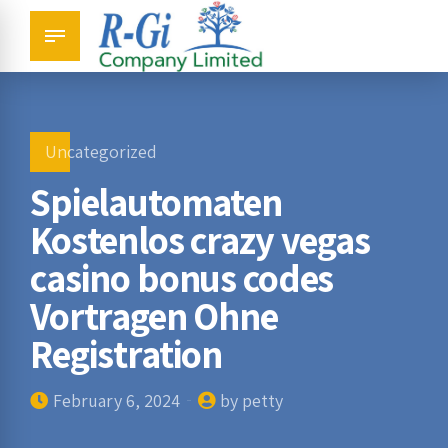
Uncategorized
Spielautomaten
Kostenlos crazy vegas
casino bonus codes
Vortragen Ohne
Registration
February 6, 2024
by petty