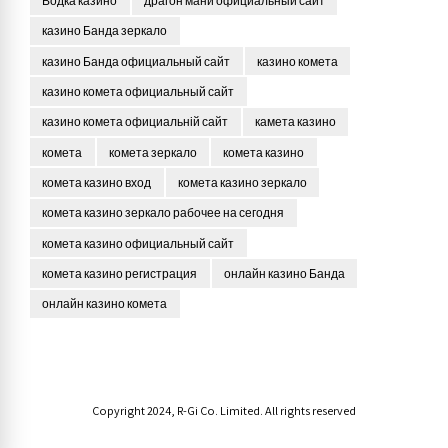
Водка казино
драгон мани официальный сайт
казино Банда зеркало
казино Банда официальный сайт
казино комета
казино комета официальный сайт
казино комета официальній сайт
камета казино
комета
комета зеркало
комета казино
комета казино вход
комета казино зеркало
комета казино зеркало рабочее на сегодня
комета казино официальный сайт
комета казино регистрация
онлайн казино Банда
онлайн казино комета
Copyright 2024, R-Gi Co. Limited. All rights reserved