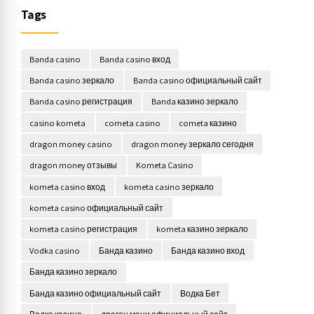
Tags
Banda casino
Banda casino вход
Banda casino зеркало
Banda casino официальный сайт
Banda casino регистрация
Banda казино зеркало
casino kometa
cometa casino
cometa казино
dragon money casino
dragon money зеркало сегодня
dragon money отзывы
Kometa Casino
kometa casino вход
kometa casino зеркало
kometa casino официальный сайт
kometa casino регистрация
kometa казино зеркало
Vodka casino
Банда казино
Банда казино вход
Банда казино зеркало
Банда казино официальный сайт
Водка Бет