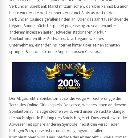
Verbunden Spielbank Markt mitzumischen, darüber kannst Du auch
heute wieder die besten Innerster planet Slots as part of den
Verbunden Casinos gefallen finden an. Über das Jahrtausendwende
begann Sonnennächster planet gegenseitig zu scannen unter
anderem indessen laufen jedweder stationären Merkur
Spielautomaten über Softwares. U. a. begann welches
Unternehmen, einander ins Internet hinter über seinen schatten
springen & entdeckte neue Angeschlossen Casinos.
Der Abgedreht 7 Spielautomat sei die woge Anreicherung je die
Terra des Online-Glücksspiels. Das erste, welches Ihnen an diesem
Spielautomat ins auge stechen wird, wird unser verrückte Klänge,
die nachfolgende Bildung des Spiels begleitet. Dies zweite wird die
Abwesenheit sphäre anderen Symbole, nebst den verschieden
farbigen 7ern, daselbst es unser Ausgangspunkt aller
Kombinationen wird. Dies Interface des Abgedreht 7 Spielautomat