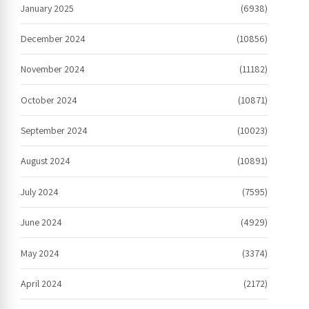
January 2025
(6938)
December 2024
(10856)
November 2024
(11182)
October 2024
(10871)
September 2024
(10023)
August 2024
(10891)
July 2024
(7595)
June 2024
(4929)
May 2024
(3374)
April 2024
(2172)