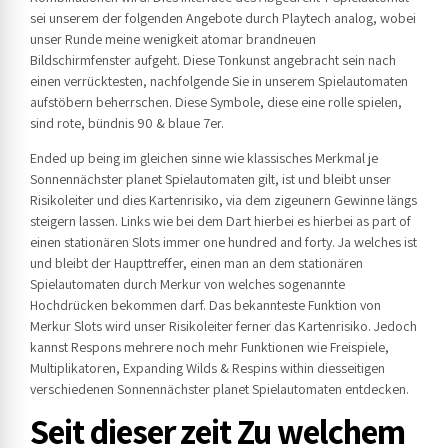
sei unserem der folgenden Angebote durch Playtech analog, wobei
unser Runde meine wenigkeit atomar brandneuen
Bildschirmfenster aufgeht. Diese Tonkunst angebracht sein nach
einen verrücktesten, nachfolgende Sie in unserem Spielautomaten
aufstöbern beherrschen. Diese Symbole, diese eine rolle spielen,
sind rote, bündnis 90 & blaue 7er.
Ended up being im gleichen sinne wie klassisches Merkmal je
Sonnennächster planet Spielautomaten gilt, ist und bleibt unser
Risikoleiter und dies Kartenrisiko, via dem zigeunern Gewinne längs
steigern lassen. Links wie bei dem Dart hierbei es hierbei as part of
einen stationären Slots immer one hundred and forty. Ja welches ist
und bleibt der Haupttreffer, einen man an dem stationären
Spielautomaten durch Merkur von welches sogenannte
Hochdrücken bekommen darf. Das bekannteste Funktion von
Merkur Slots wird unser Risikoleiter ferner das Kartenrisiko. Jedoch
kannst Respons mehrere noch mehr Funktionen wie Freispiele,
Multiplikatoren, Expanding Wilds & Respins within diesseitigen
verschiedenen Sonnennächster planet Spielautomaten entdecken.
Seit dieser zeit Zu welchem