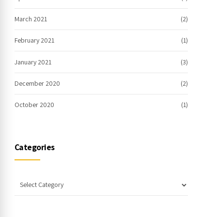
March 2021
(2)
February 2021
(1)
January 2021
(3)
December 2020
(2)
October 2020
(1)
Categories