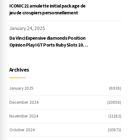
ICONIC21 amulette initial package de
jeu de croupiers personnellement
January 24, 2025
Da Vinci Expensive diamonds Position
Opinion Play IGT Ports Ruby Slots 100
free spins no deposit 2023 On the
internet
Archives
January 2025
(6938)
December 2024
(10856)
November 2024
(11182)
October 2024
(10871)