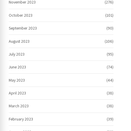
November 2023
(276)
October 2023
(101)
September 2023
(90)
August 2023
(106)
July 2023
(95)
June 2023
(74)
May 2023
(44)
April 2023
(38)
March 2023
(38)
February 2023
(39)