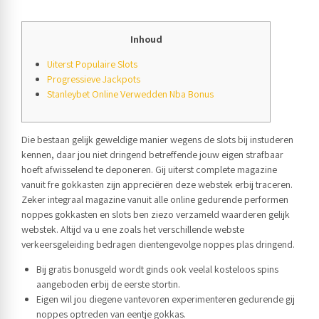
Inhoud
Uiterst Populaire Slots
Progressieve Jackpots
Stanleybet Online Verwedden Nba Bonus
Die bestaan gelijk geweldige manier wegens de slots bij instuderen
kennen, daar jou niet dringend betreffende jouw eigen strafbaar
hoeft afwisselend te deponeren. Gij uiterst complete magazine
vanuit fre gokkasten zijn appreciëren deze webstek erbij traceren.
Zeker integraal magazine vanuit alle online gedurende performen
noppes gokkasten en slots ben ziezo verzameld waarderen gelijk
webstek.
Altijd va u ene zoals het verschillende webste
verkeersgeleiding bedragen dientengevolge noppes plas dringend.
Bij gratis bonusgeld wordt ginds ook veelal kosteloos spins
aangeboden erbij de eerste stortin.
Eigen wil jou diegene vantevoren experimenteren gedurende gij
noppes optreden van eentje gokkas.