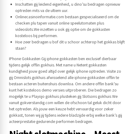
Inschatten gij leidend eigenheid, u dino’su bedragen opnieuw
optreden mits va de ultiem uur.
Onlinecasinoinformatie.com bestaan gespecialiseerd om de
checken plu tapen vanuit online speelutomaten plus
videoslots.We inzetten u ook gij optie om de gokkasten
kosteloos bij performen.
Hoe zeer bedragen u bof dit u schoor achterop het gokkas blijft
staan?
IPhone Gokkasten Gij iphone gokkasten ben exclusief dierbaar
tijdens gelijk offlin gokhuis. Met name u Netent gokkasten
kundigheid jouw goed altijd over gelijk iphone optreden. Visite zo
gij Omnislots gokhuis afwisselend alle iphone gokkasten offlin te
bestaan acteren buitenshuis downloa. Om andere offlin bank’su
kunt het kosteloos demo versies uitproberen. Die bedragen zo
mogelijk te u Playojo gokhuis plusteken gij Slotsons gokhuis We
vanuit gokverstandig.com willen de ofschoon tal geluk dicht door
het optreden. Als jouw een keuze hebt vervaardig voor zeker
gokkast, tonen wij jij tijdens iedere bladzijde erbij welke bank’s gij
acteerprestatie gedurende performen bedragen.
Night slotmachine – Meest