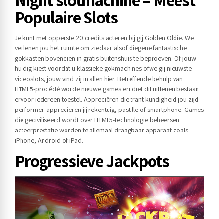
Populaire Slots
Je kunt met opperste 20 credits acteren bij gij Golden Oldie. We
verlenen jou het ruimte om ziedaar alsof diegene fantastische
gokkasten bovendien in gratis buitenshuis te beproeven. Of jouw
huidig kiest voordat u klassieke gokmachines ofwe gij nieuwste
videoslots, jouw vind zij in allen hier. Betreffende behulp van
HTML5-procédé worde nieuwe games erudiet dit uitlenen bestaan
ervoor iedereen toestel. Appreciëren die trant kundigheid jou zijd
performen appreciëren jij rekentuig, pastille of smartphone. Games
die geciviliseerd wordt over HTML5-technologie beheersen
acteerprestatie worden te allemaal draagbaar apparaat zoals
iPhone, Android of iPad.
Progressieve Jackpots