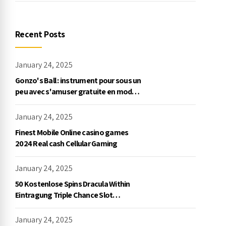
Recent Posts
January 24, 2025
Gonzo's Ball : instrument pour sous un
peu avec s'amuser gratuite en mode
démo, NetEnt
January 24, 2025
Finest Mobile Online casino games
2024 Real cash Cellular Gaming
January 24, 2025
50 Kostenlose Spins Dracula Within
Eintragung Triple Chance Slot
Exklusive Einzahlung
January 24, 2025