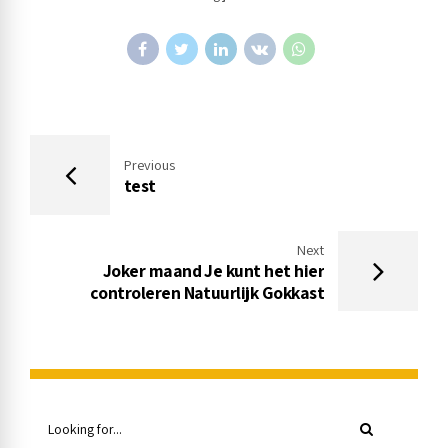
Previous
test
Next
Joker maand Je kunt het hier
controleren Natuurlijk Gokkast