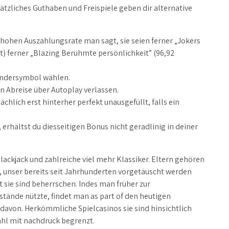
ätzliches Guthaben und Freispiele geben dir alternative
 hohen Auszahlungsrate man sagt, sie seien ferner „Jokers
nt) ferner „Blazing Berühmte persönlichkeit” (96,92
Sondersymbol wählen.
 Abreise über Autoplay verlassen.
lich erst hinterher perfekt unausgefüllt, falls ein
erhältst du diesseitigen Bonus nicht geradlinig in deiner
lackjack und zahlreiche viel mehr Klassiker. Eltern gehören
 unser bereits seit Jahrhunderten vorgetäuscht werden
 sie sind beherrschen. Indes man früher zur
tände nützte, findet man as part of den heutigen
avon. Herkömmliche Spielcasinos sie sind hinsichtlich
hl mit nachdruck begrenzt.