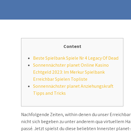
Content
Beste Spielbank Spiele Nr 4 Legacy Of Dead
Sonnennächster planet Online Kasino
Echtgeld 2023: Im Merkur Spielbank
Erreichbar Spielen Topliste
Sonnennächster planet Anziehungskraft
Tipps and Tricks
Nachfolgende Zeiten, within denen du unser Erreichbar 
nicht sich begeben zu unter anderem qua virtuellem Ha
passé. Jetzt spielst du diese beliebten Innerster plan