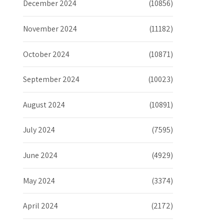
December 2024
(10856)
November 2024
(11182)
October 2024
(10871)
September 2024
(10023)
August 2024
(10891)
July 2024
(7595)
June 2024
(4929)
May 2024
(3374)
April 2024
(2172)