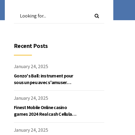
Recent Posts
January 24, 2025
Gonzo's Ball : instrument pour
sous un peu avec s'amuser
gratuite en mode démo, NetEnt
January 24, 2025
Finest Mobile Online casino
games 2024 Real cash Cellular
Gaming
January 24, 2025