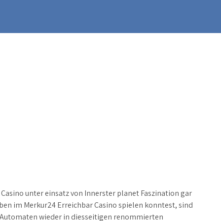
Casino unter einsatz von Innerster planet Faszination gar
ben im Merkur24 Erreichbar Casino spielen konntest, sind
et-Automaten wieder in diesseitigen renommierten