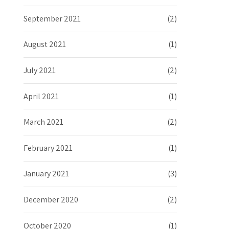
September 2021
(2)
August 2021
(1)
July 2021
(2)
April 2021
(1)
March 2021
(2)
February 2021
(1)
January 2021
(3)
December 2020
(2)
October 2020
(1)