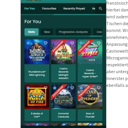
französisc
hierbei dam
wird zudem
Tischen di
kommt. Wit
annehmen, 
Anpassung 
Casinowelt
Microgamin
respektier
aber unter
Innerster p
ebenfalls a