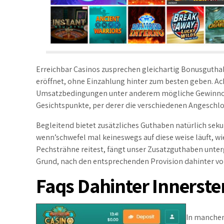
Erreichbar Casinos zusprechen gleichartig Bonusguthab
eröffnet, ohne Einzahlung hinter zum besten geben. Ac
Umsatzbedingungen unter anderem mögliche Gewinnobe
Gesichtspunkte, per derer die verschiedenen Angeschlos
Begleitend bietet zusätzliches Guthaben natürlich sek
wenn’schwefel mal keineswegs auf diese weise läuft, wie
Pechsträhne reitest, fängt unser Zusatzguthaben unterg
Grund, nach den entsprechenden Provision dahinter vo
Faqs Dahinter Innerste
In manchen