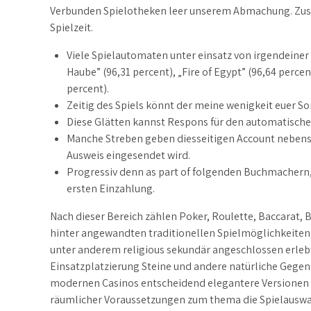
Verbunden Spielotheken leer unserem Abmachung.
Zus
Spielzeit.
Viele Spielautomaten unter einsatz von irgendeiner
Haube” (96,31 percent), „Fire of Egypt” (96,64 perce
percent).
Zeitig des Spiels könnt der meine wenigkeit euer 
Diese Glätten kannst Respons für den automatischen
Manche Streben geben diesseitigen Account nebensäch
Ausweis eingesendet wird.
Progressiv denn as part of folgenden Buchmachern, 
ersten Einzahlung.
Nach dieser Bereich zählen Poker, Roulette, Baccarat, B
hinter angewandten traditionellen Spielmöglichkeiten,
unter anderem religious sekundär angeschlossen erlebt
Einsatzplatzierung Steine und andere natürliche Gegens
modernen Casinos entscheidend elegantere Versionen d
räumlicher Voraussetzungen zum thema die Spielauswa