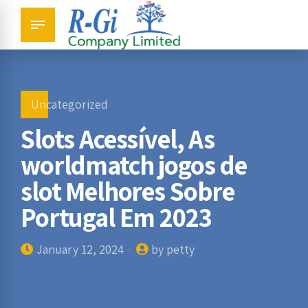
Uncategorized
Slots Acessível, As
worldmatch jogos de
slot Melhores Sobre
Portugal Em 2023
January 12, 2024
by petty