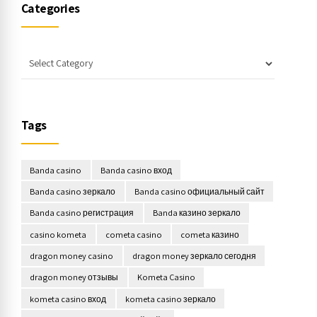
Categories
Tags
Banda casino
Banda casino вход
Banda casino зеркало
Banda casino официальный сайт
Banda casino регистрация
Banda казино зеркало
casino kometa
cometa casino
cometa казино
dragon money casino
dragon money зеркало сегодня
dragon money отзывы
Kometa Casino
kometa casino вход
kometa casino зеркало