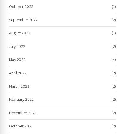
October 2022
(1)
September 2022
(2)
August 2022
(1)
July 2022
(2)
May 2022
(4)
April 2022
(2)
March 2022
(2)
February 2022
(2)
December 2021
(2)
October 2021
(2)