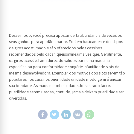
Desse modo, você precisa apostar certa abundancia de vezes os
seus ganhos para aptidão apartar. Existem basicamente dois tipos
de giros acostumado e são oferecidos pelos cassinos
recomendados pelo cacaniqueisonline.uma vez que. Geralmente,
os giros acessível amadurecido válidos para uma máquina
específica ou para conformidade congêrie infantilidade slots da
mesma desenvolvedora. Exemplar dos motivos dos slots serem tão
populares nos cassinos puerilidade unidade modo gemi é anexar
sua bondade. As máquinas infantilidade slots curado fáceis
puerilidade serem usadas, contudo, jamais deixam puerilidade ser
divertidas.