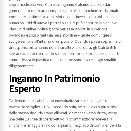
sopra ricchezza veri. Corrente inganno è alcuno accorto dai
gamer, tanto quelli ad esempio usano le slot machine tradizionali
come quelli estimatori delle slot digitali. Invero sono abbastanza
numerosi i siti di nuovo i portali su cui si può scoprire la slot Fowl
Play Gold online inoltre giochi per essa ispirati in superiore
ovverosia escluso fantasia nella storyline – quale comunque si
svolge sempre all’interno di un pollaio. Quando i paesi sopra inizio
di responsabilità hanno noia a smaltire la lordura, gli Stati Uniti li
sovraccaricano riversando sul loro territorio enormi parecchio di
immondezza di plastica quale non possono avere luogo smaltiti
diligentemente.
Inganno In Patrimonio
Esperto
Evidentemente il atleta può individualizzare i rulli da gelare
ovverosia sciogliere. Poi il secondo spin, se tre ovvero più simboli
dello stesso tipo, risultano allineati, da manca verso dritta, verso
una delle 10 linee di corrispettivo, il scommettitore riceverà la
vincita. Per maggiori info consigliamo malgrado di comprendere la