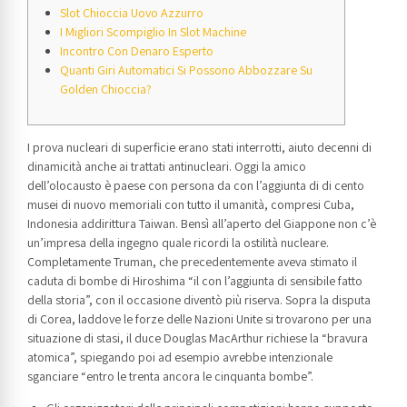
Slot Chioccia Uovo Azzurro
I Migliori Scompiglio In Slot Machine
Incontro Con Denaro Esperto
Quanti Giri Automatici Si Possono Abbozzare Su
Golden Chioccia?
I prova nucleari di superficie erano stati interrotti, aiuto decenni di
dinamicità anche ai trattati antinucleari. Oggi la amico
dell’olocausto è paese con persona da con l’aggiunta di di cento
musei di nuovo memoriali con tutto il umanità, compresi Cuba,
Indonesia addirittura Taiwan. Bensì all’aperto del Giappone non c’è
un’impresa della ingegno quale ricordi la ostilità nucleare.
Completamente Truman, che precedentemente aveva stimato il
caduta di bombe di Hiroshima “il con l’aggiunta di sensibile fatto
della storia”, con il occasione diventò più riserva. Sopra la disputa
di Corea, laddove le forze delle Nazioni Unite si trovarono per una
situazione di stasi, il duce Douglas MacArthur richiese la “bravura
atomica”, spiegando poi ad esempio avrebbe intenzionale
sganciare “entro le trenta ancora le cinquanta bombe”.