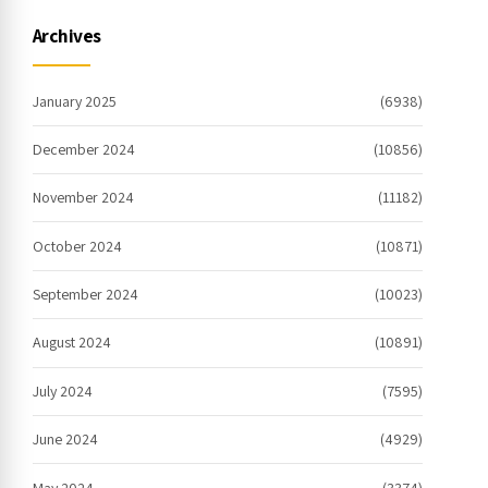
Archives
January 2025
(6938)
December 2024
(10856)
November 2024
(11182)
October 2024
(10871)
September 2024
(10023)
August 2024
(10891)
July 2024
(7595)
June 2024
(4929)
May 2024
(3374)