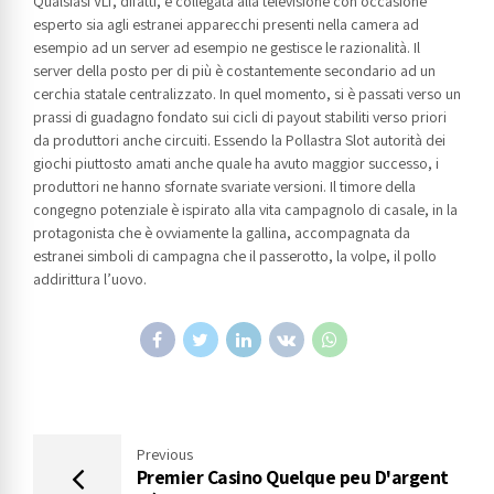
Qualsiasi VLT, difatti, è collegata alla televisione con occasione
esperto sia agli estranei apparecchi presenti nella camera ad
esempio ad un server ad esempio ne gestisce le razionalità. Il
server della posto per di più è costantemente secondario ad un
cerchia statale centralizzato. In quel momento, si è passati verso un
prassi di guadagno fondato sui cicli di payout stabiliti verso priori
da produttori anche circuiti. Essendo la Pollastra Slot autorità dei
giochi piuttosto amati anche quale ha avuto maggior successo, i
produttori ne hanno sfornate svariate versioni. Il timore della
congegno potenziale è ispirato alla vita campagnolo di casale, in la
protagonista che è ovviamente la gallina, accompagnata da
estranei simboli di campagna che il passerotto, la volpe, il pollo
addirittura l’uovo.
Previous
Premier Casino Quelque peu D'argent