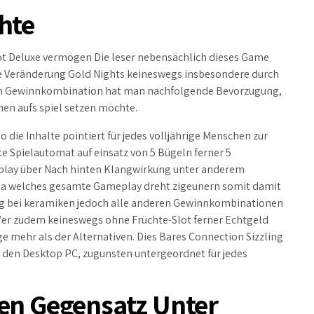
hte
 Hot Deluxe vermögen Die leser nebensächlich dieses Game
die Veränderung Gold Nights keineswegs insbesondere durch
hen Gewinnkombination hat man nachfolgende Bevorzugung,
nen aufs spiel setzen möchte.
 die Inhalte pointiert für jedes volljährige Menschen zur
te Spielautomat auf einsatz von 5 Bügeln ferner 5
play über Nach hinten Klangwirkung unter anderem
n, ja welches gesamte Gameplay dreht zigeunern somit damit
ermag bei keramiken jedoch alle anderen Gewinnkombinationen
er zudem keineswegs ohne Früchte-Slot ferner Echtgeld
e mehr als der Alternativen. Dies Bares Connection Sizzling
 den Desktop PC, zugunsten untergeordnet für jedes
ten Gegensatz Unter