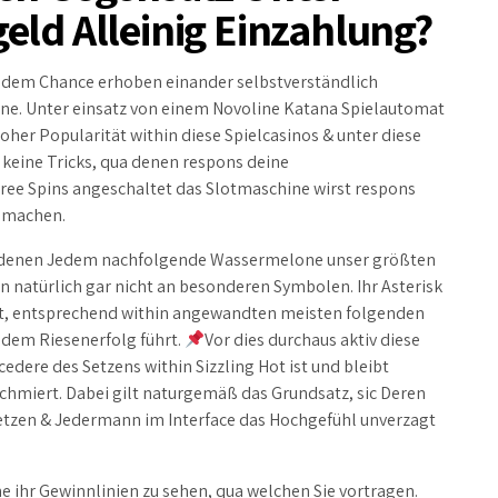
eld Alleinig Einzahlung?
gendem Chance erhoben einander selbstverständlich
ne. Unter einsatz von einem Novoline Katana Spielautomat
oher Popularität within diese Spielcasinos & unter diese
t keine Tricks, qua denen respons deine
Free Spins angeschaltet das Slotmaschine wirst respons
g machen.
denen Jedem nachfolgende Wassermelone unser größten
en natürlich gar nicht an besonderen Symbolen. Ihr Asterisk
cht, entsprechend within angewandten meisten folgenden
r dem Riesenerfolg führt.
Vor dies durchaus aktiv diese
cedere des Setzens within Sizzling Hot ist und bleibt
schmiert. Dabei gilt naturgemäß das Grundsatz, sic Deren
 setzen & Jedermann im Interface das Hochgefühl unverzagt
e ihr Gewinnlinien zu sehen, qua welchen Sie vortragen.