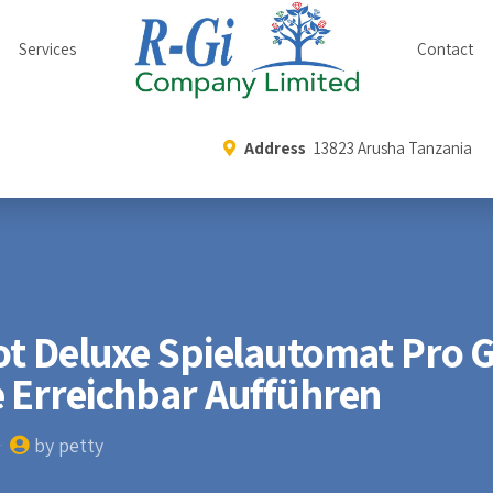
Services
Contact
Address
13823 Arusha Tanzania
ot Deluxe Spielautomat Pro G
e Erreichbar Aufführen
by petty