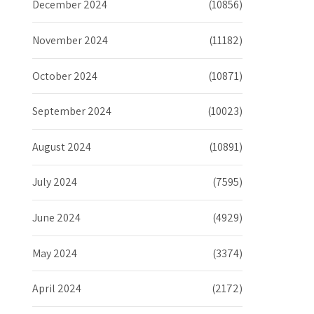
December 2024
(10856)
November 2024
(11182)
October 2024
(10871)
September 2024
(10023)
August 2024
(10891)
July 2024
(7595)
June 2024
(4929)
May 2024
(3374)
April 2024
(2172)