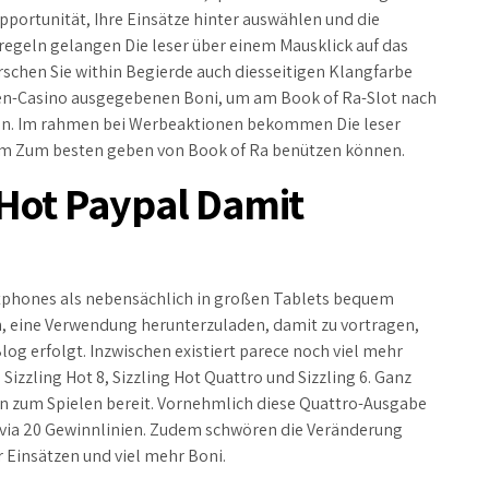
portunität, Ihre Einsätze hinter auswählen und die
lregeln gelangen Die leser über einem Mausklick auf das
rschen Sie within Begierde auch diesseitigen Klangfarbe
den-Casino ausgegebenen Boni, um am Book of Ra-Slot nach
en. Im rahmen bei Werbeaktionen bekommen Die leser
zum Zum besten geben von Book of Ra benützen können.
 Hot Paypal Damit
phones als nebensächlich in großen Tablets bequem
ich, eine Verwendung herunterzuladen, damit zu vortragen,
log erfolgt. Inzwischen existiert parece noch viel mehr
 Sizzling Hot 8, Sizzling Hot Quattro und Sizzling 6. Ganz
on zum Spielen bereit. Vornehmlich diese Quattro-Ausgabe
t via 20 Gewinnlinien. Zudem schwören die Veränderung
Einsätzen und viel mehr Boni.