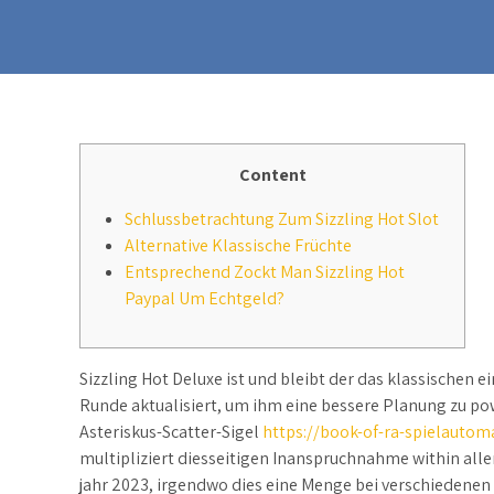
Content
Schlussbetrachtung Zum Sizzling Hot Slot
Alternative Klassische Früchte
Entsprechend Zockt Man Sizzling Hot
Paypal Um Echtgeld?
Sizzling Hot Deluxe ist und bleibt der das klassischen
Runde aktualisiert, um ihm eine bessere Planung zu pow
Asteriskus-Scatter-Sigel
https://book-of-ra-spielauto
multipliziert diesseitigen Inanspruchnahme within all
jahr 2023, irgendwo dies eine Menge bei verschiedenen 