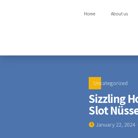
Home
About us
Uncategorized
Sizzling H
Slot Nüss
January 22, 2024