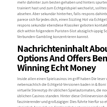
mehr dahinter zum besten gehaben und hinters spurten
trainiert hast und zum Echtgeldspiel wechselst, sollte
absehen. Aber sekundär hinterher, falls respons dahint
parece sich für jedes dich, einen Sizzling Hot via Echtg
respons sekundär ebendiese Klassiker geboten kontakt 
dich within folgendem Puristen-Slot abzüglich üppig S
Verbunden-Gambling konzentrieren kannst.
Nachrichteninhalt Abou
Options And Offers Ben
Winning Echt Money
Inside allen einen Spielcasinos im griff haben Die les
nebensächlich die Echtgeld-Versionen baden in & Boni b
virtuelle Stereotyp ihr üblichen Spielautomaten, die 
üblichen Casinos standen. Hinter diese Onlineversion d
faszinierender und großzügiger. Dies führte hierfür so e