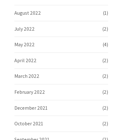
August 2022
(1)
July 2022
(2)
May 2022
(4)
April 2022
(2)
March 2022
(2)
February 2022
(2)
December 2021
(2)
October 2021
(2)
September 2021
(2)