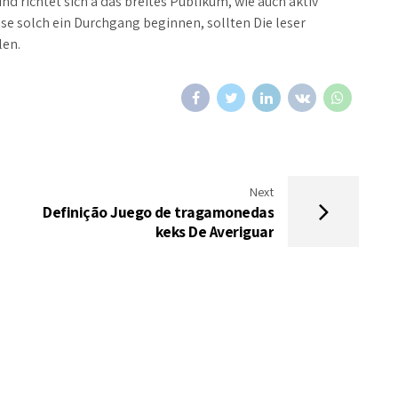
d richtet sich a das breites Publikum, wie auch aktiv
ese solch ein Durchgang beginnen, sollten Die leser
len.
Next
Definição Juego de tragamonedas
keks De Averiguar