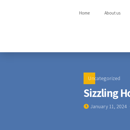
Home
About us
Uncategorized
Sizzling H
January 11, 2024