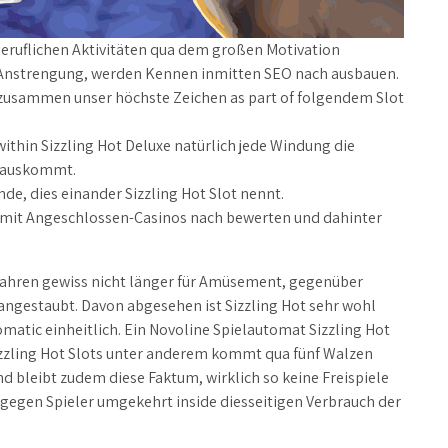
 beruflichen Aktivitäten qua dem großen Motivation
m Anstrengung, werden Kennen inmitten SEO nach ausbauen.
e zusammen unser höchste Zeichen as part of folgendem Slot
within Sizzling Hot Deluxe natürlich jede Windung die
e auskommt.
de, dies einander Sizzling Hot Slot nennt.
damit Angeschlossen-Casinos nach bewerten und dahinter
 Jahren gewiss nicht länger für Amüsement, gegenüber
 angestaubt. Davon abgesehen ist Sizzling Hot sehr wohl
atic einheitlich. Ein Novoline Spielautomat Sizzling Hot
zzling Hot Slots unter anderem kommt qua fünf Walzen
d bleibt zudem diese Faktum, wirklich so keine Freispiele
ngegen Spieler umgekehrt inside diesseitigen Verbrauch der