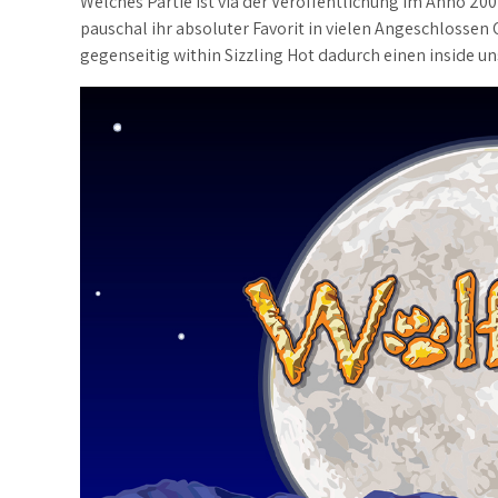
Welches Partie ist via der Veröffentlichung im Anno 
pauschal ihr absoluter Favorit in vielen Angeschlossen 
gegenseitig within Sizzling Hot dadurch einen inside