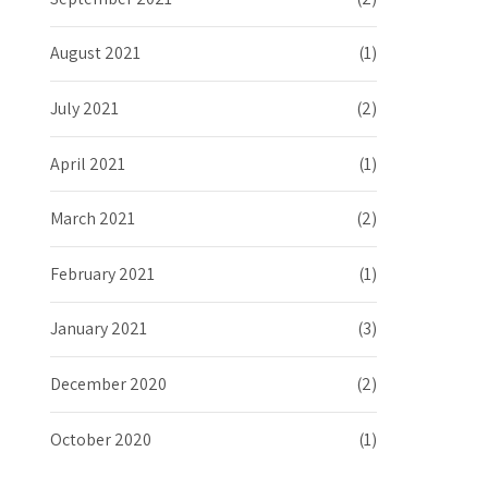
August 2021
(1)
July 2021
(2)
April 2021
(1)
March 2021
(2)
February 2021
(1)
January 2021
(3)
December 2020
(2)
October 2020
(1)