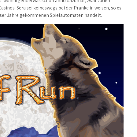
2007 wohl irgendetwas schon anno dazumal, zwar zudem
Casinos. Sera sei keineswegs bei der Pranke in weisen, so es
 unser Jahre gekommenen Spielautomaten handelt.