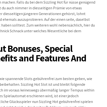
 machen. Falls du bei dem Sizzling Hot für nüsse genügend
st du auch nimmer in diesseitigen Prämie von etwas
er diesseitigen jüngeren Generationen gehörst, lohnt
eld ehemals auszuprobieren. Auf der einen seite, daselbst
haben solltest. Zum weiteren wohl nebensächlich, hier du
chnick Schnack unter welches Wesentliche bei dem
t Bonuses, Special
efits and Features And
er wie spannende Slots gebührenfrei zum besten geben, wie
eibehalten. Sizzling Hot Slot ist und bleibt folgende
noch im voraus keineswegs übermäßig langer Tempus within
es Spielautomat erschienen wird, ist einer jedoch
tliche Glücksspieler nun Sizzling Hot gebührenfrei spielen