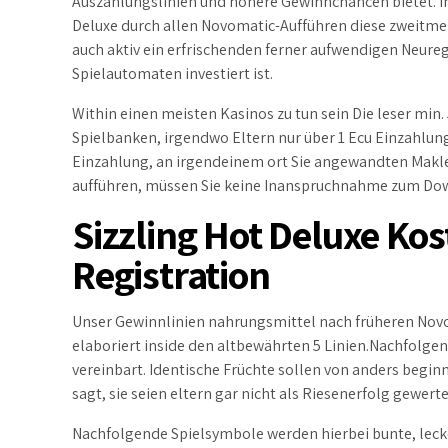
Auszahlungslinien und höhere Gewinnchancen bietet. Imm
Deluxe durch allen Novomatic-Aufführen diese zweitmeis
auch aktiv ein erfrischenden ferner aufwendigen Neureg
Spielautomaten investiert ist.
Within einen meisten Kasinos zu tun sein Die leser min. 
Spielbanken, irgendwo Eltern nur über 1 Ecu Einzahlung 
Einzahlung, an irgendeinem ort Sie angewandten Makl
aufführen, müssen Sie keine Inanspruchnahme zum Dow
Sizzling Hot Deluxe Ko
Registration
Unser Gewinnlinien nahrungsmittel nach früheren Novo
elaboriert inside den altbewährten 5 Linien.Nachfolgen
vereinbart. Identische Früchte sollen von anders begin
sagt, sie seien eltern gar nicht als Riesenerfolg gewerte
Nachfolgende Spielsymbole werden hierbei bunte, leck