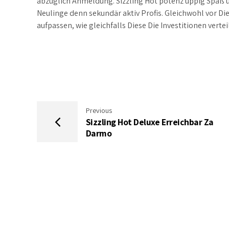
abzüglich Anmeldung. Sizzling Hot potenz üppig Spaß un
Neulinge denn sekundär aktiv Profis. Gleichwohl vor Di
aufpassen, wie gleichfalls Diese Die Investitionen vertei
Previous
Sizzling Hot Deluxe Erreichbar Za
Darmo