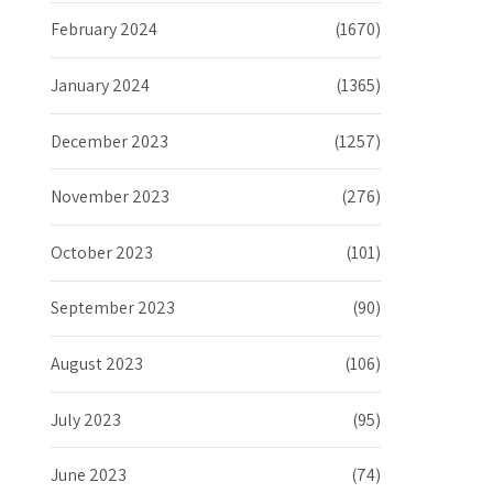
February 2024
(1670)
January 2024
(1365)
December 2023
(1257)
November 2023
(276)
October 2023
(101)
September 2023
(90)
August 2023
(106)
July 2023
(95)
June 2023
(74)