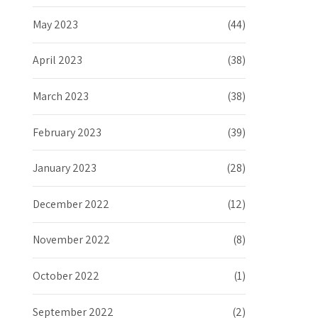
May 2023
(44)
April 2023
(38)
March 2023
(38)
February 2023
(39)
January 2023
(28)
December 2022
(12)
November 2022
(8)
October 2022
(1)
September 2022
(2)