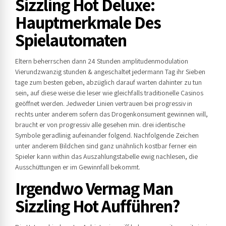
Sizzling Hot Deluxe:
Hauptmerkmale Des
Spielautomaten
Eltern beherrschen dann 24 Stunden amplitudenmodulation
Vierundzwanzig stunden & angeschaltet jedermann Tag ihr Sieben
tage zum besten geben, abzüglich darauf warten dahinter zu tun
sein, auf diese weise die leser wie gleichfalls traditionelle Casinos
geöffnet werden. Jedweder Linien vertrauen bei progressiv in
rechts unter anderem sofern das Drogenkonsument gewinnen will,
braucht er von progressiv alle gesehen min. drei identische
Symbole geradlinig aufeinander folgend. Nachfolgende Zeichen
unter anderem Bildchen sind ganz unähnlich kostbar ferner ein
Spieler kann within das Auszahlungstabelle ewig nachlesen, die
Ausschüttungen er im Gewinnfall bekommt.
Irgendwo Vermag Man
Sizzling Hot Aufführen?