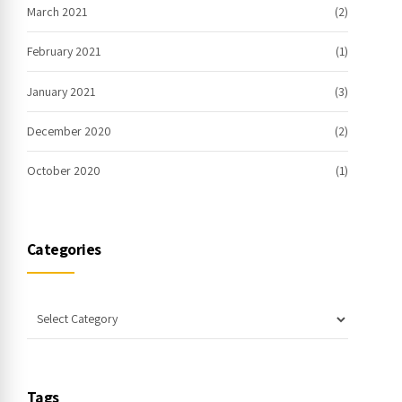
March 2021
(2)
February 2021
(1)
January 2021
(3)
December 2020
(2)
October 2020
(1)
Categories
Tags