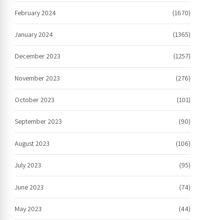
February 2024
(1670)
January 2024
(1365)
December 2023
(1257)
November 2023
(276)
October 2023
(101)
September 2023
(90)
August 2023
(106)
July 2023
(95)
June 2023
(74)
May 2023
(44)