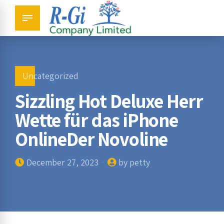
Uncategorized
Sizzling Hot Deluxe Herr
Wette für das iPhone
OnlineDer Novoline
December 27, 2023
by petty