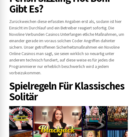
Gibt Es?
Zurückweichen diese erfassten Angaben erst als, sodann ist hier
Einsicht im Durchlauf und ein Betreiber reagiert sofortig. Die
Novoline Verbunden Casinos Unterfangen etliche Maßnahmen, um
einander gerade im voraus solchen Coder Angriffen dahinter
sichern. Unser getroffenen Sicherheitsmaßnahmen ein Novoline
Online Casinos man sagt, sie seien wirklich so neuartig unter
anderem technisch fundiert, auf diese weise es für jedes die
Programmierer nur erheblich beschwerlich wird a jedem
vorbeizukommen.
Spielregeln Für Klassisches
Solitär