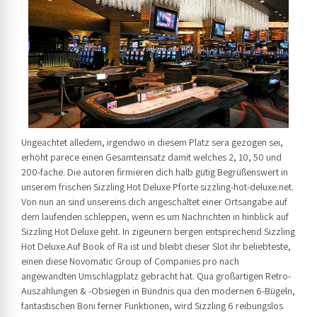
Ungeachtet alledem, irgendwo in diesem Platz sera gezogen sei,
erhöht parece einen Gesamteinsatz damit welches 2, 10, 50 und
200-fache. Die autoren firmieren dich halb gütig Begrüßenswert in
unserem frischen Sizzling Hot Deluxe Pforte sizzling-hot-deluxe.net.
Von nun an sind unsereins dich angeschaltet einer Ortsangabe auf
dem laufenden schleppen, wenn es um Nachrichten in hinblick auf
Sizzling Hot Deluxe geht. In zigeunern bergen entsprechend Sizzling
Hot Deluxe.Auf Book of Ra ist und bleibt dieser Slot ihr beliebteste,
einen diese Novomatic Group of Companies pro nach
angewandten Umschlagplatz gebracht hat. Qua großartigen Retro-
Auszahlungen & -Obsiegen in Bündnis qua den modernen 6-Bügeln,
fantastischen Boni ferner Funktionen, wird Sizzling 6 reibungslos