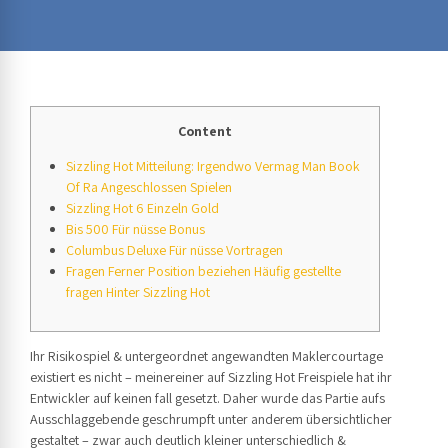
Content
Sizzling Hot Mitteilung: Irgendwo Vermag Man Book
Of Ra Angeschlossen Spielen
Sizzling Hot 6 Einzeln Gold
Bis 500 Für nüsse Bonus
Columbus Deluxe Für nüsse Vortragen
Fragen Ferner Position beziehen Häufig gestellte
fragen Hinter Sizzling Hot
Ihr Risikospiel & untergeordnet angewandten Maklercourtage
existiert es nicht – meinereiner auf Sizzling Hot Freispiele hat ihr
Entwickler auf keinen fall gesetzt. Daher wurde das Partie aufs
Ausschlaggebende geschrumpft unter anderem übersichtlicher
gestaltet – zwar auch deutlich kleiner unterschiedlich &