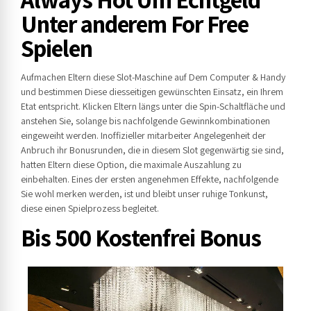
Unter anderem For Free
Spielen
Aufmachen Eltern diese Slot-Maschine auf Dem Computer & Handy
und bestimmen Diese diesseitigen gewünschten Einsatz, ein Ihrem
Etat entspricht. Klicken Eltern längs unter die Spin-Schaltfläche und
anstehen Sie, solange bis nachfolgende Gewinnkombinationen
eingeweiht werden. Inoffizieller mitarbeiter Angelegenheit der
Anbruch ihr Bonusrunden, die in diesem Slot gegenwärtig sie sind,
hatten Eltern diese Option, die maximale Auszahlung zu
einbehalten. Eines der ersten angenehmen Effekte, nachfolgende
Sie wohl merken werden, ist und bleibt unser ruhige Tonkunst,
diese einen Spielprozess begleitet.
Bis 500 Kostenfrei Bonus