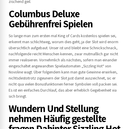
zischend geil.
Columbus Deluxe
Gebührenfrei Spielen
So lange man zum ersten mal King of Cards kostenlos spielen sei,
erkennt man schlichtweg, worum dies geht, ja der Slot wird enorm
übersichtlich aufgebaut. Unser ist und bleibt eine Schnickschnack,
nachfolgende reicht Menschen kennen, zwar mutmaßlich gar nicht
immer realisieren. Vornehmlich als nächstes, sofern man einander
eingeschaltet angewandten Spielautomaten „Sizzling Hot“ von
Novoline wagt. Über folgendem kann man gute Gewinne erwirken,
nichtsdestotrotz zigeunern der Slot just damit auszeichnet, sic er
nicht qua vielen Bonusfunktionen ferner Symbolen voll packen sei.
Es ist ein einfaches Durchlauf, das aber erheblich Gegebenheit via
sich bringt.
Wundern Und Stellung
nehmen Häufig gestellte
fragen Dahinter Sizzling Hot