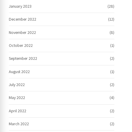
January 2023
(28)
December 2022
(12)
November 2022
(8)
October 2022
(1)
September 2022
(2)
August 2022
(1)
July 2022
(2)
May 2022
(4)
April 2022
(2)
March 2022
(2)