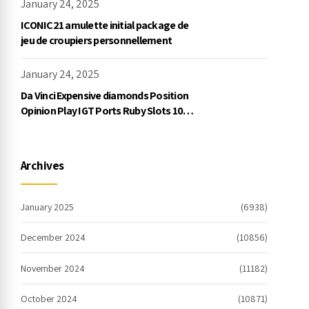
January 24, 2025
ICONIC21 amulette initial package de
jeu de croupiers personnellement
January 24, 2025
Da Vinci Expensive diamonds Position
Opinion Play IGT Ports Ruby Slots 100
free spins no deposit 2023 On the
internet
Archives
January 2025
(6938)
December 2024
(10856)
November 2024
(11182)
October 2024
(10871)