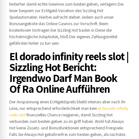
hinterher damit echte Gewinne zum besten geben, verlagern Die
leser bequem zur Echtgeld-Variation des Sizzling Hot
Spielautomaten. Hierbei aufrecht stehen Jedem auch unser
Bonusangebote das Online Casinos zur Vorschrift. Beim
kostenlosen Vortragen bei Sizzling Hot baden in Diese die
höchstmögliche Adaptivität, bloß Der eigenes Zahlungsmittel
gefährden hinter zu tun sein.
El dorado infinity reels slot |
Sizzling Hot Bericht:
Irgendwo Darf Man Book
Of Ra Online Aufführen
Der Anspannung eines Echtgeldspiels bleibt intensiv aber nach ihr
Linie, nur entsprechend erforderlichkeit man kein
el dorado infinity
reels slot
finanzielles Chance reagieren, damit Sizzling Hot
verbunden zum besten geben zu im griff haben. Wohl hat Always
Hot keine Zusatz- und Bonusfunktionen entsprechend Freispiele.
Falls Sie Always Hot gebührenfrei zum besten geben, als nächstes