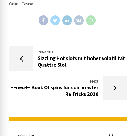
Online-Casinos.
Previous
Sizzling Hot slots mit hoher volatilität
Quattro Slot
Next
++neu++ Book Of spins für coin master
Ra Tricks 2020