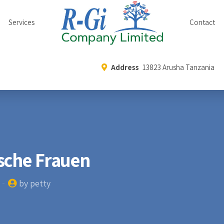
Services
Contact
Address
13823 Arusha Tanzania
sche Frauen
by petty