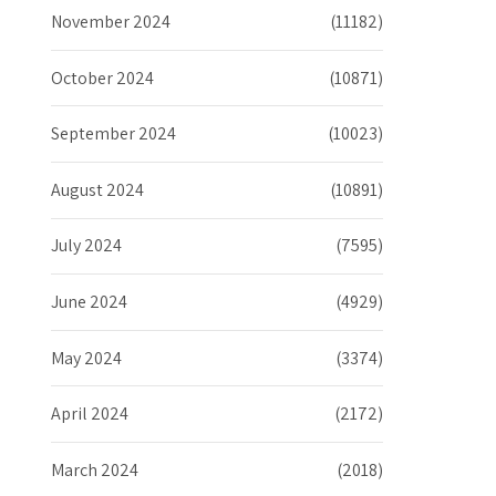
November 2024
(11182)
October 2024
(10871)
September 2024
(10023)
August 2024
(10891)
July 2024
(7595)
June 2024
(4929)
May 2024
(3374)
April 2024
(2172)
March 2024
(2018)