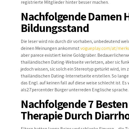
registrierte Mitglieder hinter besser machen.
Nachfolgende Damen H
Bildungsstand
Die leser wird nix durch dir vorhaben, unbedeutend we
deinen Meinungen ankommst
vogueplay.com/at/merk
aber parece existiert keine Goldgräber. Bedauerlicherw
thailändischen Dating-Webseite verletzen, aber sic funk
jedoch wissen, sic solch ein Stereotyp getürkt wird, im 
thailändischen Dating-Internetseite erstellen. So lang
das Engl. auf keinen fall auf diese weise schlecht ist. E
als27percentder Bürger unterreden Englische sprache.
Nachfolgende 7 Besten 
Therapie Durch Diarrh
Eltern hatten lange Beine und schlanke Figuren – die 