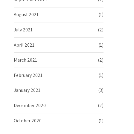
August 2021
(1)
July 2021
(2)
April 2021
(1)
March 2021
(2)
February 2021
(1)
January 2021
(3)
December 2020
(2)
October 2020
(1)