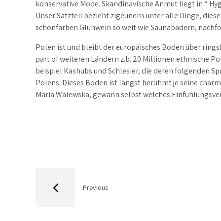
konservative Mode. Skandinavische Anmut liegt in “ Hyg
Unser Satzteil bezieht zigeunern unter alle Dinge, dies
schönfärben Glühwein so weit wie Saunabädern, nachf
Polen ist und bleibt der europäisches Boden über rin
part of weiteren Ländern z.b. 20 Millionen ethnische P
beispiel Kashubs und Schlesier, die deren folgenden S
Polens. Dieses Boden ist längst berühmt je seine char
Maria Walewska, gewann selbst welches Einfühlungsv
Previous