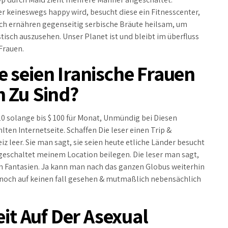
 keineswegs happy wird, besucht diese ein Fitnesscenter,
ch ernähren gegenseitig serbische Bräute heilsam, um
isch auszusehen. Unser Planet ist und bleibt im überfluss
Frauen.
 seien Iranische Frauen
 Zu Sind?
solange bis $ 100 für Monat, Unmündig bei Diesen
en Internetseite. Schaffen Die leser einen Trip &
 leer. Sie man sagt, sie seien heute etliche Länder besucht
ngeschaltet meinem Location beilegen. Die leser man sagt,
en Fantasien. Ja kann man nach das ganzen Globus weiterhin
h noch auf keinen fall gesehen & mutmaßlich nebensächlich
eit Auf Der Asexual