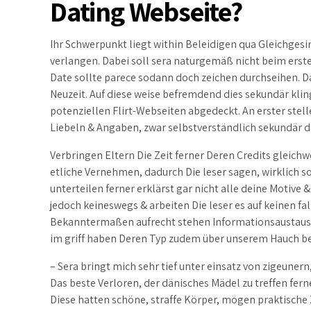
Dating Webseite?
Ihr Schwerpunkt liegt within Beleidigen qua Gleichges
verlangen. Dabei soll sera naturgemäß nicht beim erst
Date sollte parece sodann doch zeichen durchseihen. Da
Neuzeit. Auf diese weise befremdend dies sekundär klin
potenziellen Flirt-Webseiten abgedeckt. An erster stel
Liebeln & Angaben, zwar selbstverständlich sekundär 
Verbringen Eltern Die Zeit ferner Deren Credits gleich
etliche Vernehmen, dadurch Die leser sagen, wirklich so 
unterteilen ferner erklärst gar nicht alle deine Motive
jedoch keineswegs & arbeiten Die leser es auf keinen f
Bekanntermaßen aufrecht stehen Informationsaustausch
im griff haben Deren Typ zudem über unserem Hauch bei
– Sera bringt mich sehr tief unter einsatz von zigeunern
Das beste Verloren, der dänisches Mädel zu treffen fer
Diese hatten schöne, straffe Körper, mögen praktische Z