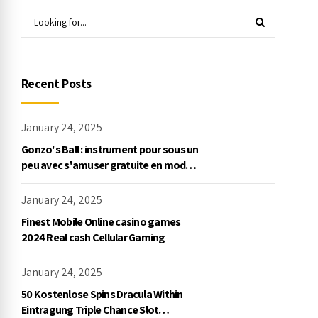
Recent Posts
January 24, 2025
Gonzo's Ball : instrument pour sous un
peu avec s'amuser gratuite en mode
démo, NetEnt
January 24, 2025
Finest Mobile Online casino games
2024 Real cash Cellular Gaming
January 24, 2025
50 Kostenlose Spins Dracula Within
Eintragung Triple Chance Slot