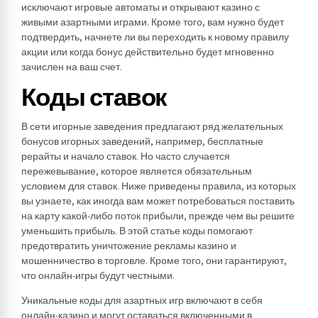
исключают игровые автоматы и открывают казино с
живыми азартными играми. Кроме того, вам нужно будет
подтвердить, начнете ли вы переходить к новому правилу
акции или когда бонус действительно будет мгновенно
зачислен на ваш счет.
Коды ставок
В сети игорные заведения предлагают ряд желательных
бонусов игорных заведений, например, бесплатные
рерайты и начало ставок. Но часто случается
пережевывание, которое является обязательным
условием для ставок. Ниже приведены правила, из которых
вы узнаете, как иногда вам может потребоваться поставить
на карту какой-либо поток прибыли, прежде чем вы решите
уменьшить прибыль. В этой статье коды помогают
предотвратить уничтожение рекламы казино и
мошенничество в торговле. Кроме того, они гарантируют,
что онлайн-игры будут честными.
Уникальные коды для азартных игр включают в себя
онлайн-казино и могут оставаться включенными в