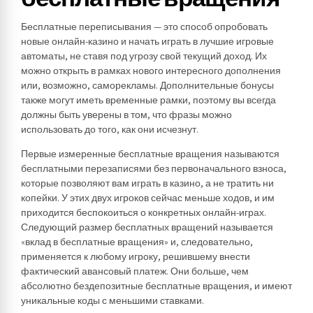
Бесплатные переписывания — это способ опробовать
новые онлайн-казино и начать играть в лучшие игровые
автоматы, не ставя под угрозу свой текущий доход. Их
можно открыть в рамках нового интересного дополнения
или, возможно, саморекламы. Дополнительные бонусы
также могут иметь временные рамки, поэтому вы всегда
должны быть уверены в том, что фразы можно
использовать до того, как они исчезнут.
Первые измеренные бесплатные вращения называются
бесплатными перезаписями без первоначального взноса,
которые позволяют вам играть в казино, а не тратить ни
копейки. У этих двух игроков сейчас меньше ходов, и им
приходится беспокоиться о конкретных онлайн-играх.
Следующий размер бесплатных вращений называется
«вклад в бесплатные вращения» и, следовательно,
применяется к любому игроку, решившему внести
фактический авансовый платеж. Они больше, чем
абсолютно бездепозитные бесплатные вращения, и имеют
уникальные коды с меньшими ставками.