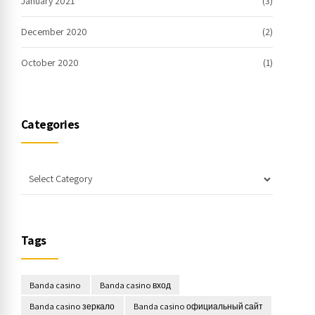
January 2021
(3)
December 2020
(2)
October 2020
(1)
Categories
Tags
Banda casino
Banda casino вход
Banda casino зеркало
Banda casino официальный сайт