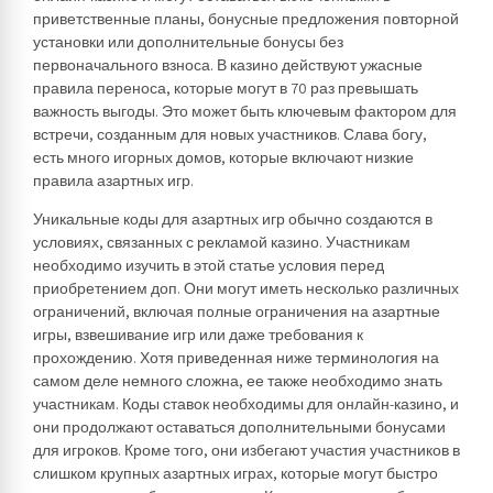
приветственные планы, бонусные предложения повторной
установки или дополнительные бонусы без
первоначального взноса. В казино действуют ужасные
правила переноса, которые могут в 70 раз превышать
важность выгоды. Это может быть ключевым фактором для
встречи, созданным для новых участников. Слава богу,
есть много игорных домов, которые включают низкие
правила азартных игр.
Уникальные коды для азартных игр обычно создаются в
условиях, связанных с рекламой казино. Участникам
необходимо изучить в этой статье условия перед
приобретением доп. Они могут иметь несколько различных
ограничений, включая полные ограничения на азартные
игры, взвешивание игр или даже требования к
прохождению. Хотя приведенная ниже терминология на
самом деле немного сложна, ее также необходимо знать
участникам. Коды ставок необходимы для онлайн-казино, и
они продолжают оставаться дополнительными бонусами
для игроков. Кроме того, они избегают участия участников в
слишком крупных азартных играх, которые могут быстро